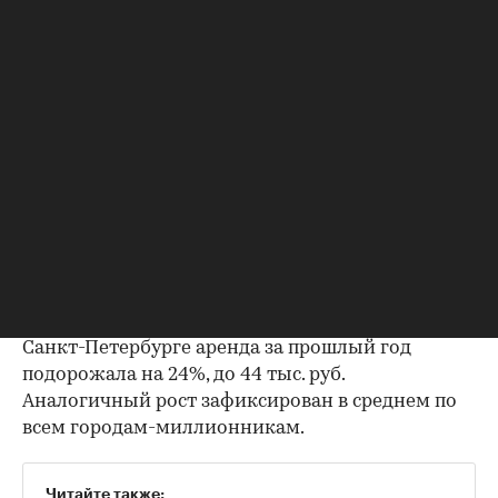
жит.)
Расчеты: «Дом.РФ»
По данным «Дом.РФ», в 2023 году аренда жилья
в городах России в 2023 году на
фоне высокого
спроса подорожала в среднем на 18–24%
.
Причем стоимость аренды жилья в городах всех
типов (небольшие, средние, мегаполисы)
превзошла не только уровень 2022-го, но и
2020–2021 годов. В Москве по итогам прошлого
года средняя ставка аренды квартиры составила
91 тыс. руб., что на 40% больше, чем в 2022-м. В
Санкт-Петербурге аренда за прошлый год
подорожала на 24%, до 44 тыс. руб.
Аналогичный рост зафиксирован в среднем по
всем городам-миллионникам.
Читайте также: