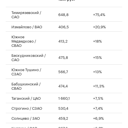
Тимирязевский /
648,8
+75,4%
САО
Измайлово / ВАО
406,5
+20,9%
Южное
Медведково /
413,2
+18%
СВАО
Бескудниковский /
475,8
+15%
САО
Южное Тушино /
566,7
+13%
СЗАО
Бабушкинский /
474,4
+11,3%
СВАО
Таганский / ЦАО
1 660,1
+7,5%
Строгино / СЗАО
530,4
+7,4%
Солнцево / ЗАО
459,2
+6,9%
Коптево / САО
367,6
+6,2%