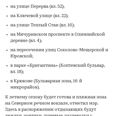
на улице Перерва (вл. 52);
на Ключевой улице (вл. 22);
на улице Теплый Стан (вл. 1б);
на Мичуринском проспекте в Олимпийской
деревне (вл. 4);
на пересечении улиц Соколово-Мещерской и
Юровской;
в парке «Бригантина» (Коптевский бульвар,
вл. 18);
в Крюкове (Бульварная зона, 16-й
микрорайон).
К летнему сезону будет готова и пляжная зона
на Северном речном вокзале, отметил мэр.
Здесь в распоряжении отдыхающих будут
лежаки, зонтики, душевые, раздевалки с