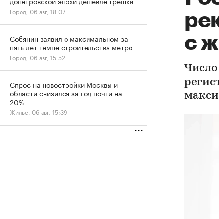
допетровской эпохи дешевле трешки
Город, 06 авг, 18:07
ре
с 
Собянин заявил о максимальном за
пять лет темпе строительства метро
Город, 06 авг, 15:52
Число
регис
Спрос на новостройки Москвы и
области снизился за год почти на
макси
20%
Жилье, 06 авг, 15:39