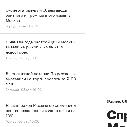
Эксперты оценили объем ввода
элитного и премиального жилья в
Москве
Город, 05 авг, 10:53
С начала года застройщики Москвы
вывели на рынок 2,6 млн кв. м
новостроек
Жилье, 05 авг, 10:11
В престижной локации Подмосковья
выставили на торги поселок за ₽190
млн
Загород, 05 авг, 10:03
Жилье
⁠,
06
Назван район Москвы со снижением
цен на новостройки в июле почти на
Сп
10%
Жилье, 05 авг, 10:00