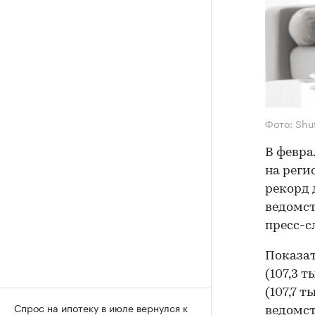
Фото: Shu
В февра
на реги
рекорд 
ведомст
пресс-с
Показат
(107,3 т
(107,7 т
Спрос на ипотеку в июле вернулся к
ведомст