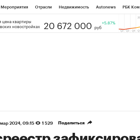
Мероприятия
Отрасли
Недвижимость
Autonews
РБК Ком
20 672 000
 цена квартиры
 РБК
РБК Образование
РБК Курсы
РБК Life
+5.87%
Тренды
Виз
вских новостройках
руб
ь
Крипто
РБК Бизнес-среда
Дискуссионный клуб
Исследо
зета
Спецпроекты СПб
Конференции СПб
Спецпроекты
кономика
Бизнес
Технологии и медиа
Финансы
Рынок на
(+87,41%)
(+30,19%)
5 450
АФК «Система» ₽12
Купить
Ку
ПСБ к 29.07.27
прогноз БКС к 15.07.27
Поделиться
 мар 2024, 09:15
1 529
среестр зафиксиров