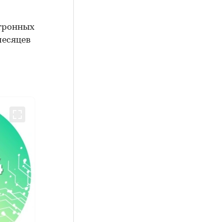
ктронных
месяцев
-