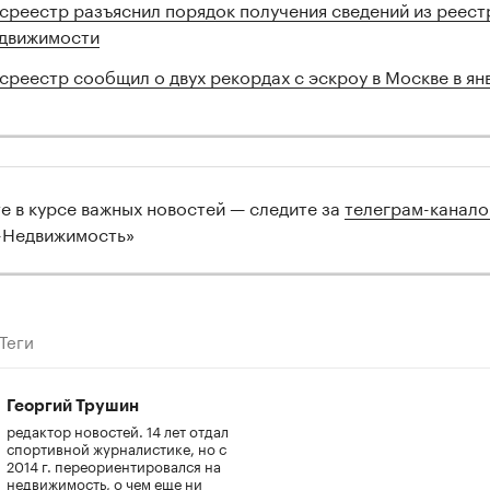
среестр разъяснил порядок получения сведений из реест
движимости
среестр сообщил о двух рекордах с эскроу в Москве в ян
те в курсе важных новостей — следите за
телеграм-канал
-Недвижимость»
Теги
Георгий Трушин
редактор новостей. 14 лет отдал
спортивной журналистике, но с
2014 г. переориентировался на
недвижимость, о чем еще ни