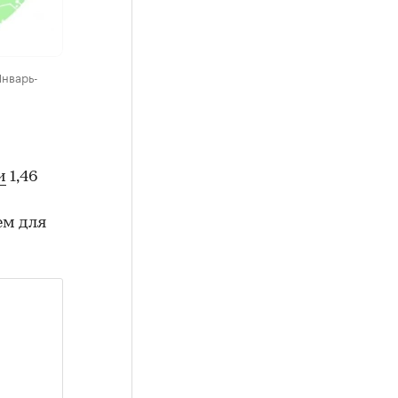
Январь-
и
1,46
ем для