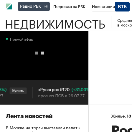
Подписка на РБК
Инвестиции
НЕДВИЖИМОСТЬ
Средняя
РБК Вино
Спорт
Школа управления
в моско
Национальные проекты
Город
Стил
Прямой эфир
Кредитные рейтинги
Франшизы
Га
Проверка контрагентов
Политика
Э
(+31,03%)
«Русагро» ₽120
Ozon ₽
Купить
Купить
прогноз ПСБ к 26.07.27
прогноз 
Лента новостей
Жилье
⁠,
18
В Москве на торги выставили палаты
Ро