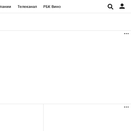
пании
Телеканал
РБК Вино
ациональные проекты
Город
аншизы
Газета
ка
Бизнес