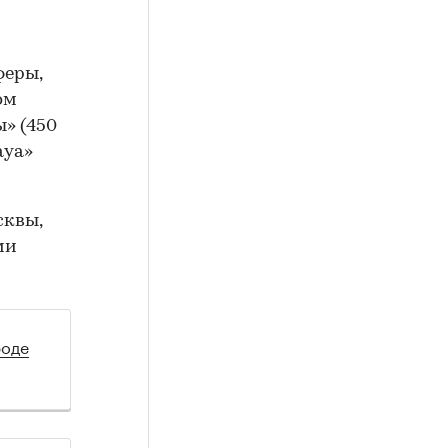
феры,
ом
» (450
aya»
сквы,
ми
роде