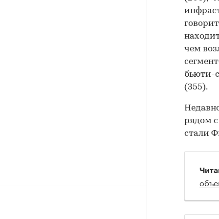
инфрас
говорит
находит
чем воз
сегмент
бьюти-с
(355).
Недавн
рядом с
стали Ф
Чита
объе