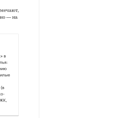
тмечают,
но — на
» в
лья:
ению
жилые
(в
ко-
 ЖК,