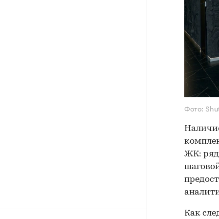
Фото: Shu
Наличие
комплек
ЖК: ряд
шаговой
предост
аналити
Как сле