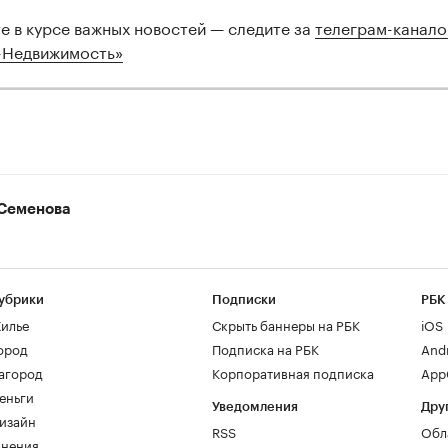
те в курсе важных новостей — следите за
телеграм-канал
-Недвижимость»
Семенова
убрики
Подписки
РБК
илье
Скрыть баннеры на РБК
iOS
ород
Подписка на РБК
And
агород
Корпоративная подписка
AppG
еньги
Уведомления
Дру
изайн
RSS
Обл
нения