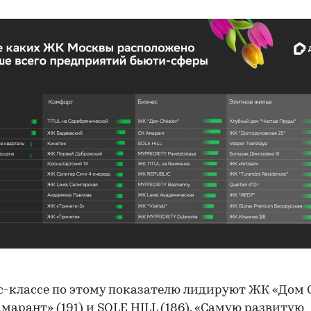
с-классе по этому показателю лидируют ЖК «Дом 
«Амарант» (191) и SOLE HILL (186). «Самую развитую