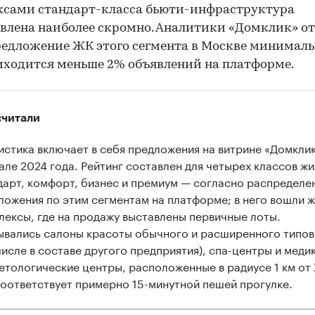
ксами стандарт-класса бьюти-инфраструктура
влена наиболее скромно. Аналитики «Домклик» о
редложение ЖК этого сегмента в Москве минималь
иходится меньше 2% объявлений на платформе.
считали
истика включает в себя предложения на витрине «Домклик
але 2024 года. Рейтинг составлен для четырех классов жи
дарт, комфорт, бизнес и премиум — согласно распредел
ложения по этим сегментам на платформе; в него вошли 
лексы, где на продажу выставлены первичные лоты.
ывались салоны красоты обычного и расширенного типов 
числе в составе другого предприятия), спа-центры и меди
етологические центры, расположенные в радиусе 1 км от
соответствует примерно 15-минутной пешей прогулке.