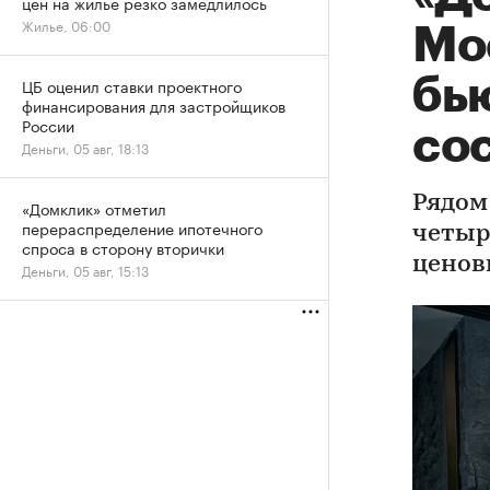
цен на жилье резко замедлилось
Жилье, 06:00
Мо
бь
ЦБ оценил ставки проектного
финансирования для застройщиков
России
со
Деньги, 05 авг, 18:13
Рядом
«Домклик» отметил
перераспределение ипотечного
четыр
спроса в сторону вторички
ценов
Деньги, 05 авг, 15:13