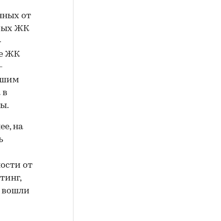
нных от
емых ЖК
—
ле ЖК
-
льшим
 в
ы.
е, на
ь
ости от
тинг,
е вошли