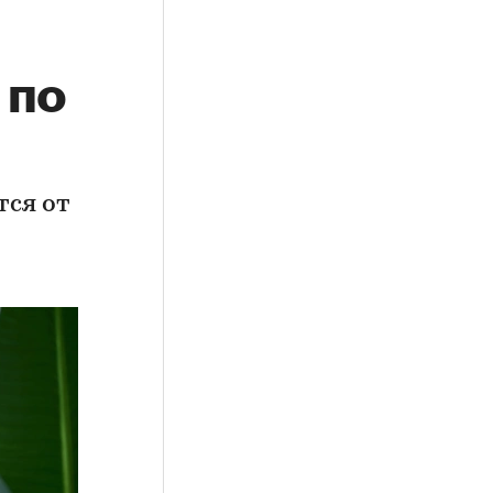
 по
ся от