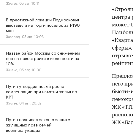
Жилье, 05 авг, 10:11
«Строящ
центра 
В престижной локации Подмосковья
выставили на торги поселок за ₽190
может б
млн
Наиболь
Загород, 05 авг, 10:03
«Кварта
сферы».
Назван район Москвы со снижением
отрывом
цен на новостройки в июле почти на
10%
рейтинг
Жилье, 05 авг, 10:00
Предлож
него пр
Путин утвердил новый расчет
компенсации при изъятии жилья по
бьюти-и
КРТ
демокра
Жилье, 04 авг, 20:32
ЖК «TIT
располо
Путин подписал закон о защите
ЖК «Бад
жилищных прав семей
военнослужащих