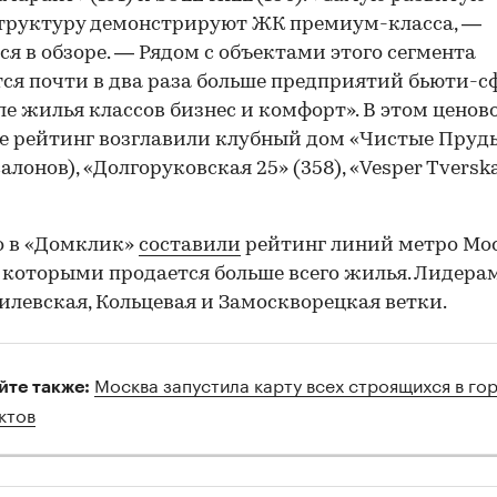
труктуру демонстрируют ЖК премиум-класса, —
ся в обзоре. — Рядом с объектами этого сегмента
ся почти в два раза больше предприятий бьюти-с
ле жилья классов бизнес и комфорт». В этом ценов
е рейтинг возглавили клубный дом «Чистые Пруды
алонов), «Долгоруковская 25» (358), «Vesper Tversk
о в «Домклик»
составили
рейтинг линий метро Мо
 которыми продается больше всего жилья. Лидера
илевская, Кольцевая и Замоскворецкая ветки.
Москва запустила карту всех строящихся в го
йте также:
ктов