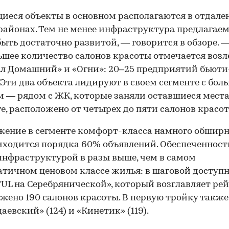
иеся объекты в основном располагаются в отдале
районах. Тем не менее инфраструктура предлага
ыть достаточно развитой, — говорится в обзоре. 
шее количество салонов красоты отмечается воз
л Домашний» и «Огни»: 20–25 предприятий бьюти
 Эти два объекта лидируют в своем сегменте с бо
 — рядом с ЖК, которые заняли оставшиеся места
е, расположено от четырех до пяти салонов красот
ение в сегменте комфорт-класса намного обширне
иходится порядка 60% объявлений. Обеспеченност
нфраструктурой в разы выше, чем в самом
тичном ценовом классе жилья: в шаговой доступн
UL на Серебрянической», который возглавляет рей
жено 190 салонов красоты. В первую тройку такж
аевский» (124) и «Кинетик» (119).