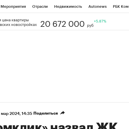
Мероприятия
Отрасли
Недвижимость
Autonews
РБК Ком
20 672 000
 цена квартиры
Образование
РБК Курсы
РБК Life
Тренды
+5.87%
Визионеры
Н
вских новостройках
руб
Дискуссионный клуб
Исследования
Кредитные рейтинги
Фр
Спецпроекты
Проверка контрагентов
Политика
Экономи
к наличной валюты
Поделиться
 мар 2024, 14:35
омклик» назвал ЖК