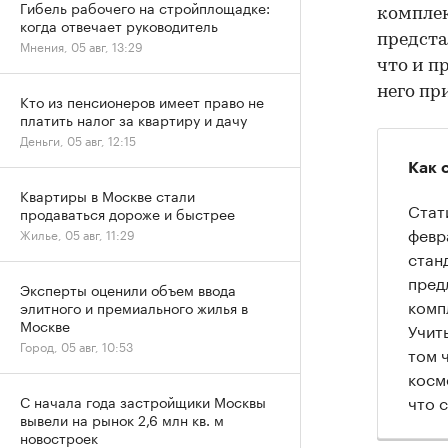
Гибель рабочего на стройплощадке:
компле
когда отвечает руководитель
предста
Мнения, 05 авг, 13:29
что и п
него пр
Кто из пенсионеров имеет право не
платить налог за квартиру и дачу
Деньги, 05 авг, 12:15
Как 
Квартиры в Москве стали
Стат
продаваться дороже и быстрее
февр
Жилье, 05 авг, 11:29
стан
пред
Эксперты оценили объем ввода
комп
элитного и премиального жилья в
Москве
Учит
Город, 05 авг, 10:53
том 
косм
что 
С начала года застройщики Москвы
вывели на рынок 2,6 млн кв. м
новостроек