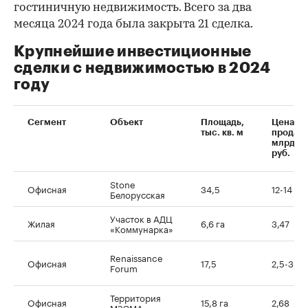
гостиничную недвижимость. Всего за два
месяца 2024 года была закрыта 21 сделка.
Крупнейшие инвестиционные
сделки с недвижимостью в 2024
году
Сегмент
Объект
Площадь,
Цена
тыс. кв. м
продаж
млрд
руб.
Stone
Офисная
34,5
12-14
Белорусская
Участок в АДЦ
Жилая
6,6 га
3,47
«Коммунарка»
Renaissance
Офисная
17,5
2,5-3,0
Forum
Территория
Офисная
15,8 га
2,68
МЗЭМА