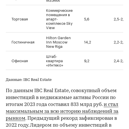
Коммерческие
помещения в
Торговая
апарт-
5,6
2,5-2,7
комплексе Sky
View
Hilton Garden
Гостиничная
Inn Moscow
14,2
2,2-2,7
New Riga
Штаб-
Офисная
квартира
9,2
2,4-2,6
«Интеко»
Данные: IBC Real Estate
По данным IBC Real Estate, совокупный объем
инвестиций в недвижимые активы России по
итогам 2023 года составил 833 млрд руб.
и стал
максимальным за всю историю наблюдений за
рынком
. Предыдущий рекорд зафиксирован в
2022 году. Лидером по объему инвестиций в