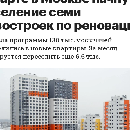
селение семи
востроек по реновац
ала программы 130 тыс. москвичей
елились в новые квартиры. За месяц
руется переселить еще 6,6 тыс.