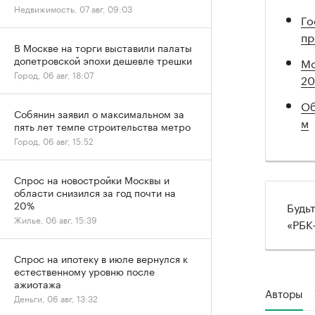
Недвижимость, 07 авг, 09:03
Го
пр
В Москве на торги выставили палаты
допетровской эпохи дешевле трешки
Мо
Город, 06 авг, 18:07
20
Об
Собянин заявил о максимальном за
м
пять лет темпе строительства метро
Город, 06 авг, 15:52
Спрос на новостройки Москвы и
области снизился за год почти на
20%
Будь
Жилье, 06 авг, 15:39
«РБК
Спрос на ипотеку в июле вернулся к
естественному уровню после
ажиотажа
Авторы
Деньги, 06 авг, 13:32