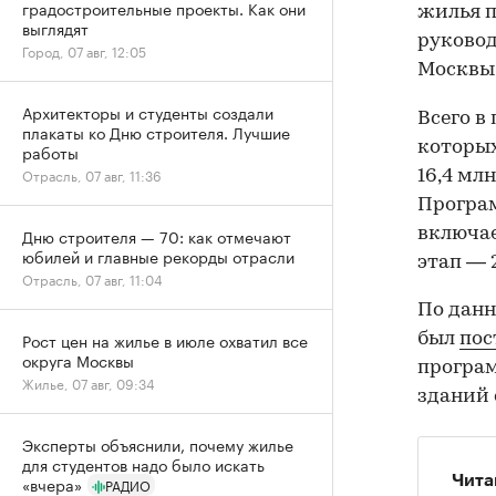
градостроительные проекты. Как они
жилья п
выглядят
руковод
Город, 07 авг, 12:05
Москвы 
Архитекторы и студенты создали
Всего в
плакаты ко Дню строителя. Лучшие
которых
работы
Отрасль, 07 авг, 11:36
16,4 мл
Програ
включае
Дню строителя — 70: как отмечают
юбилей и главные рекорды отрасли
этап — 
Отрасль, 07 авг, 11:04
По данн
Рост цен на жилье в июле охватил все
был
пос
округа Москвы
програм
Жилье, 07 авг, 09:34
зданий 
Эксперты объяснили, почему жилье
для студентов надо было искать
Чита
«вчера»
РАДИО