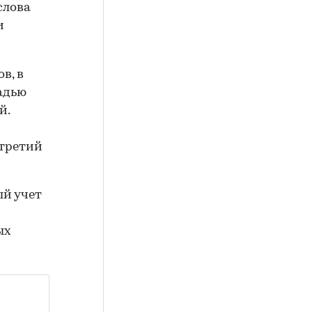
слова
и
в, в
адью
й.
 третий
ый учет
ых