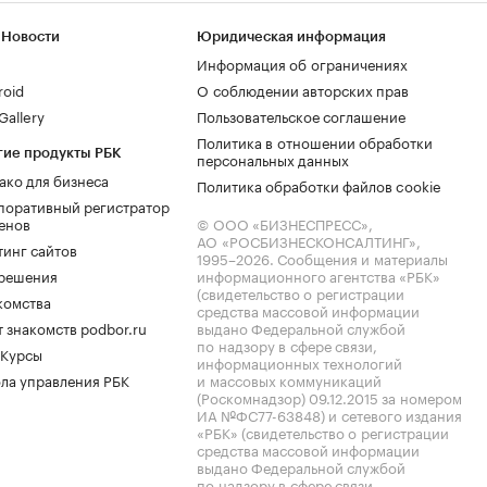
 Новости
Юридическая информация
Информация об ограничениях
roid
О соблюдении авторских прав
allery
Пользовательское соглашение
Политика в отношении обработки
гие продукты РБК
персональных данных
ако для бизнеса
Политика обработки файлов cookie
поративный регистратор
енов
© ООО «БИЗНЕСПРЕСС»,
АО «РОСБИЗНЕСКОНСАЛТИНГ»,
тинг сайтов
1995–2026
. Сообщения и материалы
.решения
информационного агентства «РБК»
(свидетельство о регистрации
комства
средства массовой информации
 знакомств podbor.ru
выдано Федеральной службой
по надзору в сфере связи,
 Курсы
информационных технологий
ла управления РБК
и массовых коммуникаций
(Роскомнадзор) 09.12.2015 за номером
ИА №ФС77-63848) и сетевого издания
«РБК» (свидетельство о регистрации
средства массовой информации
выдано Федеральной службой
по надзору в сфере связи,