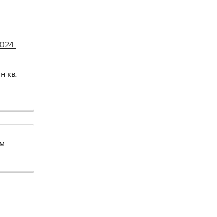
2024-
н кв.
ом