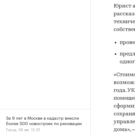
Юрист а
рассказ
техниче
собств
прове
предл
одног
«Стоимо
возможн
года. У
помещен
сформир
сохраня
За 9 лет в Москве в кадастр внесли
управле
более 500 новостроек по реновации
Город, 06 авг, 12:25
дома», 