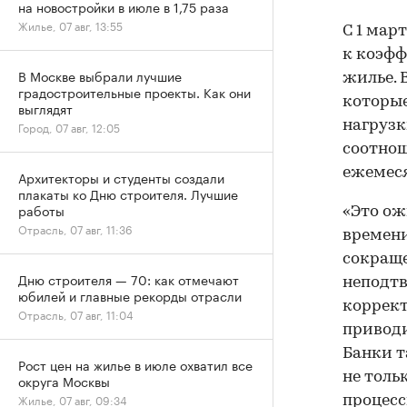
на новостройки в июле в 1,75 раза
Жилье, 07 авг, 13:55
С 1 мар
к коэфф
В Москве выбрали лучшие
жилье. 
градостроительные проекты. Как они
которые
выглядят
нагрузк
Город, 07 авг, 12:05
соотнош
ежемес
Архитекторы и студенты создали
плакаты ко Дню строителя. Лучшие
работы
«Это ож
Отрасль, 07 авг, 11:36
времени
сокраще
Дню строителя — 70: как отмечают
неподтв
юбилей и главные рекорды отрасли
коррект
Отрасль, 07 авг, 11:04
приводи
Банки т
Рост цен на жилье в июле охватил все
не толь
округа Москвы
Жилье, 07 авг, 09:34
процесс