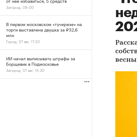
от нее избавиться, 5 средств
Загород, 09:00
не
20
В первом московском «тучерезе» на
торги выставлена двушка за ₽32,6
млн
Город, 07 авг, 17:20
Расск
собст
ИИ начал выписывать штрафы за
весны
борщевик в Подмосковье
Загород, 07 авг, 15:30