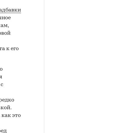
надбавки
чное
мам,
овой
а к его
о
я
 с
редко
кой.
 как это
ред