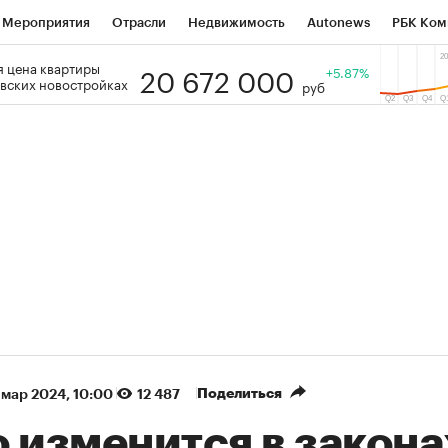
Мероприятия
Отрасли
Недвижимость
Autonews
РБК Ком
20 672 000
 цена квартиры
 РБК
РБК Образование
РБК Курсы
РБК Life
+5.87%
Тренды
Виз
вских новостройках
руб
ь
Крипто
РБК Бизнес-среда
Дискуссионный клуб
Исследо
зета
Спецпроекты СПб
Конференции СПб
Спецпроекты
кономика
Бизнес
Технологии и медиа
Финансы
Рынок на
(+90,76%)
(+34,79%)
5 450
АФК «Система» ₽12
Купить
 ПСБ к 29.07.27
прогноз БКС к 15.07.27
Поделиться
 мар 2024, 10:00
12 487
 изменится в закона