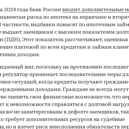
та 2024 года Банк России
вводит дополнительные 
ициентам риска по ипотеке на первичное и втори
В частности, надбавки повысят по ипотечным зай
 выдают заемщикам с высоким показателем долг
и (ПДН). Этот показатель рассчитывают, оценивая
ение платежей по всем кредитам и займам клиент
ячным доходам.
идаемый шаг, поскольку на протяжении последнег
 регулятор принимает последовательные меры дл
ния ситуаций, когда кредиты получают граждане
ержденными доходами. Граждане не всегда могут
00:00
/
00:00
но оценить свои финансовые возможности, что не
т к невозможности справляться с долговой нагруз
акже не заинтересованы в дефолте заемщиков, так
ко требует дополнительных ресурсов на судебные
ы, но и влечет риск неисполнения обязательств пе