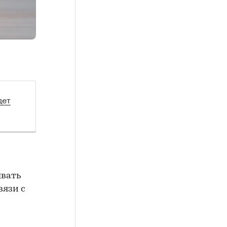
дет
ывать
вязи с