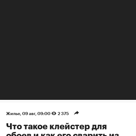
РБК Образование
Постоянные переработки рушат семьи: как занятому
человеку найти баланс
Жилье
⁠,
09 авг, 09:00
2 375
Что такое клейстер для
обоев и как его сварить из