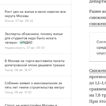
департа
Рост цен на жилье в июле охватил все
Ранее а
округа Москвы
снижени
Жилье, 07 авг, 09:34
снижен
Эксперты объяснили, почему жилье
для студентов надо было искать
Согл
«вчера»
РАДИО
сред
Недвижимость, 07 авг, 09:03
опус
В Москве на торги выставили палаты
допетровской эпохи дешевле трешки
Город, 06 авг, 18:07
Снижени
прогноз
Собянин заявил о максимальном за
до 1,1–
пять лет темпе строительства метро
сравнен
Город, 06 авг, 15:52
на 7,8 
При это
Спрос на новостройки Москвы и