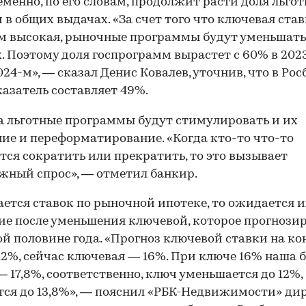
менно, по его словам, продолжит расти доля льго
 в общих выдачах. «За счет того что ключевая ста
 высокая, рыночные программы будут уменьшать
. Поэтому доля госпрограмм вырастет с 60% в 2023
024-м», — сказал Денис Ковалев, уточнив, что в Рос
казатель составляет 49%.
а льготные программы будут стимулировать и их
ие и переформатирование. «Когда кто-то что-то
тся сократить или прекратить, то это вызывает
ный спрос», — отметил банкир.
ается ставок по рыночной ипотеке, то ожидается и
е после уменьшения ключевой, которое прогнози
ой половине года. «Прогноз ключевой ставки на ко
12%, сейчас ключевая — 16%. При ключе 16% наша 
— 17,8%, соответственно, ключ уменьшается до 12%,
ся до 13,8%», — пояснил «РБК-Недвижимости» ди