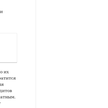
ли
но их
ратится
ля
едитов
ратным.
т