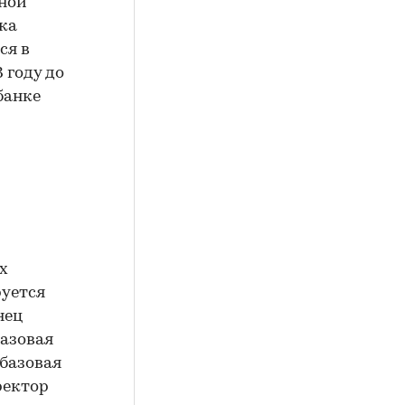
тной
вка
ся в
 году до
банке
х
руется
нец
базовая
 базовая
ректор