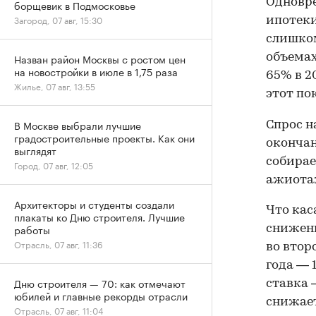
Одновре
борщевик в Подмосковье
Загород, 07 авг, 15:30
ипотеки
слишком
объемах
Назван район Москвы с ростом цен
на новостройки в июле в 1,75 раза
65% в 2
Жилье, 07 авг, 13:55
этот по
В Москве выбрали лучшие
Спрос н
градостроительные проекты. Как они
окончан
выглядят
собирае
Город, 07 авг, 12:05
ажиотаж
Архитекторы и студенты создали
Что кас
плакаты ко Дню строителя. Лучшие
работы
снижени
Отрасль, 07 авг, 11:36
во втор
года — 
Дню строителя — 70: как отмечают
ставка 
юбилей и главные рекорды отрасли
снижает
Отрасль, 07 авг, 11:04