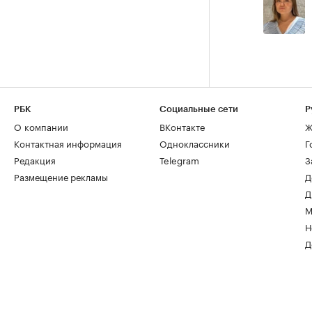
РБК
Социальные сети
Р
О компании
ВКонтакте
Ж
Контактная информация
Одноклассники
Г
Редакция
Telegram
З
Размещение рекламы
Д
Д
М
Н
Д