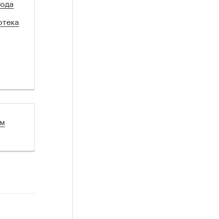
года
отека
ом