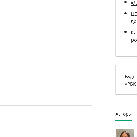
«Д
ЦБ
до
Ка
ро
Будь
«РБК
Авторы