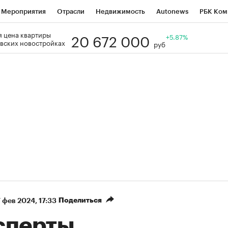
Мероприятия
Отрасли
Недвижимость
Autonews
РБК Ком
20 672 000
 цена квартиры
Образование
РБК Курсы
РБК Life
Тренды
+5.87%
Визионеры
Н
вских новостройках
руб
Дискуссионный клуб
Исследования
Кредитные рейтинги
Фр
Спецпроекты
Проверка контрагентов
Политика
Экономи
к наличной валюты
Поделиться
 фев 2024, 17:33
сперты