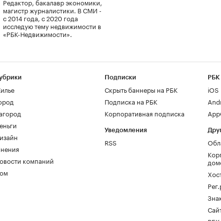
Редактор, бакалавр экономики,
магистр журналистики. В СМИ -
с 2014 года, с 2020 года
исследую тему недвижимости в
«РБК-Недвижимости».
убрики
Подписки
РБК
илье
Скрыть баннеры на РБК
iOS
ород
Подписка на РБК
And
агород
Корпоративная подписка
AppG
еньги
Уведомления
Дру
изайн
RSS
Обл
нения
Кор
овости компаний
дом
ом
Хос
Рег
Зна
Сайт