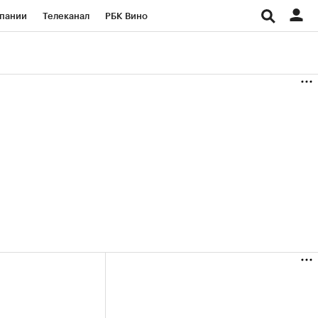
пании
Телеканал
РБК Вино
ациональные проекты
Город
аншизы
Газета
ка
Бизнес