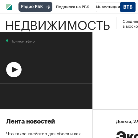
Подписка на РБК
Инвестиции
НЕДВИЖИМОСТЬ
Средняя
Спорт
Школа управления РБК
РБК 
в моско
Стиль
Крипто
РБК Бизнес-среда
Прямой эфир
Спецпроекты СПб
Конференции СПб
Технологии и медиа
Финансы
Рыно
Лента новостей
Деньги
⁠,
27
Что такое клейстер для обоев и как
Эк