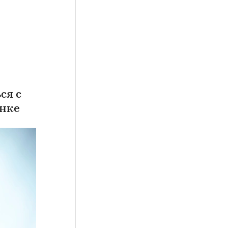
ся с
анке