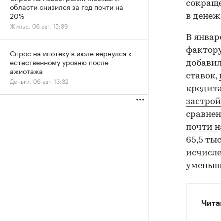
сокраще
области снизился за год почти на
20%
в денеж
Жилье, 06 авг, 15:39
В январ
фактору
Спрос на ипотеку в июле вернулся к
естественному уровню после
добавил
ажиотажа
ставок,
Деньги, 06 авг, 13:32
кредита
застро
сравнен
почти н
65,5 ты
исчисле
уменьши
Чита