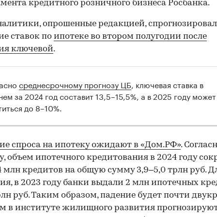
мента кредитного розничного бизнеса Росбанка.
налитики, опрошенные редакцией, спрогнозирова
е ставок по
ипотеке во втором полугодии после
ия ключевой
.
асно
среднесрочному прогнозу ЦБ
, ключевая ставка в
нем за 2024 год составит 13,5–15,5%, а в 2025 году может
титься до 8–10%.
е спроса на ипотеку ожидают в «Дом.РФ»
. Соглас
у, объем ипотечного кредитования в 2024 году сок
1,4 млн кредитов на общую сумму 3,9–5,0 трлн руб. Д
ия, в 2023 году банки выдали 2 млн ипотечных кр
трлн руб. Таким образом, падение будет почти двук
м в институте жилищного развития прогнозирую