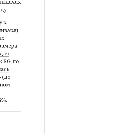
 выдачах
ду.
у к
января)
ых
размера
для
k RG, по
лась
 (до
чном
5%.