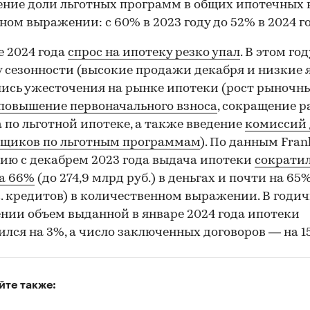
ние доли льготных программ в общих ипотечных
ном выражении: с 60% в 2023 году до 52% в 2024 го
е 2024 года
спрос на ипотеку резко упал
. В этом год
 сезонности (высокие продажи декабря и низкие 
ись ужесточения на рынке ипотеки (рост рыночн
повышение первоначального взноса
, сокращение 
 по льготной ипотеке, а также введение
комиссий 
йщиков по льготным программам
). По данным Fran
ию с декабрем 2023 года выдача ипотеки
сократи
а 66%
(до 274,9 млрд руб.) в деньгах и почти на 65%
с. кредитов) в количественном выражении. В годи
нии объем выданной в январе 2024 года ипотеки
лся на 3%, а число заключенных договоров — на 1
йте также: