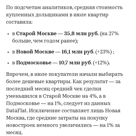
По подсчетам аналитиков, средняя стоимость
купленных дольщиками в июле квартир
составила:
в
Старой Москве
—
35,8 млн руб.
(на 27%
больше, чем годом ранее);
в
Новой Москве
—
16,1 млн руб
. (+23%)
;
в
Подмосковье
—
10,7 млн руб
. (+12%)
.
Впрочем, в июле покупатели начали выбирать
более дешевые квартиры. Как результат — за
последний месяц средний чек сделки
уменьшился в Старой Москве на 4%, а в
Подмосковье — на 1%, следует из данных
DataFlat. Исключение составляет лишь Новая
Москва, где средние затраты на покупку
новостроек немного увеличились — на 1% за
месяц.