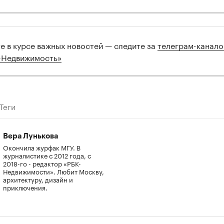
00:00
/
00:00
те в курсе важных новостей — следите за
телеграм-канал
-Недвижимость»
Теги
Вера Лунькова
Окончила журфак МГУ. В
журналистике с 2012 года, с
2018-го - редактор «РБК-
Недвижимости». Любит Москву,
архитектуру, дизайн и
приключения.