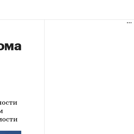
дома
ности
м
мости