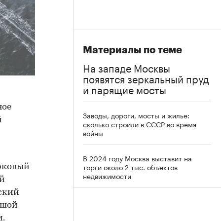
Материалы по теме
На западе Москвы
появятся зеркальный пруд
и парящие мосты
ное
Заводы, дороги, мосты и жилье:
й
сколько строили в СССР во время
войны
В 2024 году Москва выставит на
торги около 2 тыс. объектов
арковый
недвижимости
ой
ский
ьшой
и.