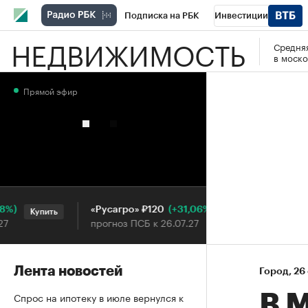
Подписка на РБК
Инвестиции
НЕДВИЖИМОСТЬ
Средняя
РБК Вино
Спорт
Школа управления
в моско
Национальные проекты
Город
Стил
Прямой эфир
Кредитные рейтинги
Франшизы
Га
Проверка контрагентов
Политика
Э
(+31,06%)
«Русагро» ₽120
Ozon ₽
Купить
Купить
прогноз ПСБ к 26.07.27
прогноз
Лента новостей
Город
⁠,
26
Спрос на ипотеку в июле вернулся к
В 