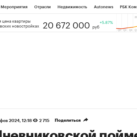
Мероприятия
Отрасли
Недвижимость
Autonews
РБК Ком
20 672 000
 цена квартиры
 РБК
РБК Образование
РБК Курсы
РБК Life
+5.87%
Тренды
Виз
вских новостройках
руб
ь
Крипто
РБК Бизнес-среда
Дискуссионный клуб
Исследо
зета
Спецпроекты СПб
Конференции СПб
Спецпроекты
кономика
Бизнес
Технологии и медиа
Финансы
Рынок на
(+88%)
(+31,52%)
5 450
АФК «Система» ₽12
Купить
Ку
 ПСБ к 29.07.27
прогноз БКС к 15.07.27
Поделиться
 фев 2024, 12:18
2 715
Мневниковской пойм