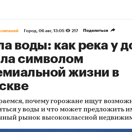
Поделиться
компаний
Город
⁠,
06 авг, 13:05
217
а воды: как река у 
ала символом
емиальной жизни в
скве
раемся, почему горожане ищут возмож
иться у воды и что может предложить и
чный рынок высококлассной недвижи