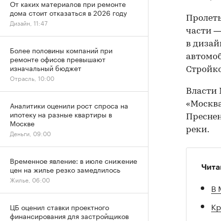
От каких материалов при ремонте
дома стоит отказаться в 2026 году
Пролеты
Дизайн, 11:47
части —
в дизай
Более половины компаний при
автомоб
ремонте офисов превышают
изначальный бюджет
Стройк
Отрасль, 10:00
Власти
«Москва
Аналитики оценили рост спроса на
ипотеку на разные квартиры в
Пресне
Москве
реки.
Деньги, 09:00
Временное явление: в июле снижение
Чита
цен на жилье резко замедлилось
Жилье, 06:00
В 
Кр
ЦБ оценил ставки проектного
финансирования для застройщиков