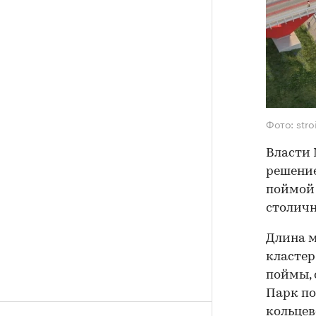
Фото: stro
Власти 
решение
поймой 
столичн
Длина м
кластер
поймы, 
Парк по
кольцев