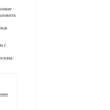
азные
ьзовать
алов
м с
осквы-
рами