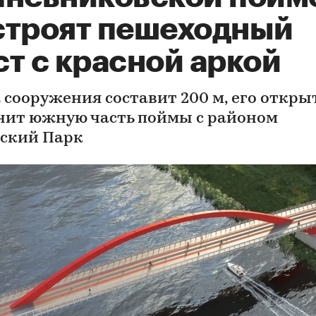
строят пешеходный
т с красной аркой
 сооружения составит 200 м, его откры
нит южную часть поймы с районом
ский Парк