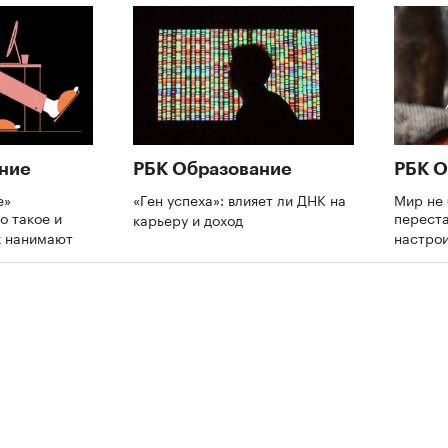
ние
РБК Образование
РБК О
е»
«Ген успеха»: влияет ли ДНК на
Мир не 
о такое и
переста
карьеру и доход
х нанимают
настрои