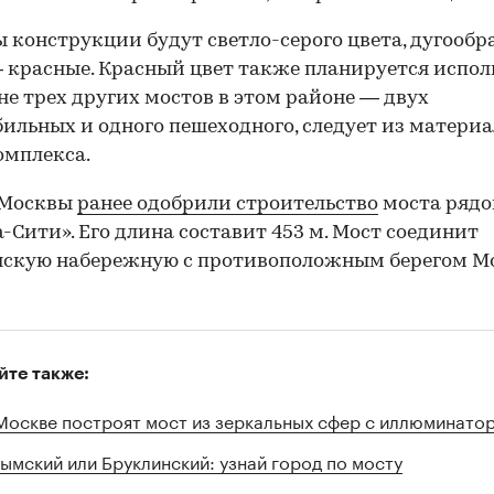
 конструкции будут светло-серого цвета, дугообр
 красные. Красный цвет также планируется испол
не трех других мостов в этом районе — двух
ильных и одного пешеходного, следует из матери
омплекса.
 Москвы
ранее одобрили строительство
моста рядо
-Сити». Его длина составит 453 м. Мост соединит
нскую набережную с противоположным берегом М
йте также:
Москве построят мост из зеркальных сфер с иллюминато
ымский или Бруклинский: узнай город по мосту