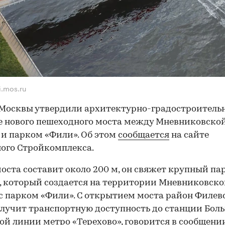
i.mos.ru
Москвы утвердили архитектурно-градостроитель
 нового пешеходного моста между Мневниковско
и парком «Фили». Об этом
сообщается
на сайте
ого Стройкомплекса.
оста составит около 200 м, он свяжет крупный п
, который создается на территории Мневниковск
с парком «Фили». С открытием моста район Филев
лучит транспортную доступность до станции Бол
ой линии метро «Терехово», говорится в сообщени