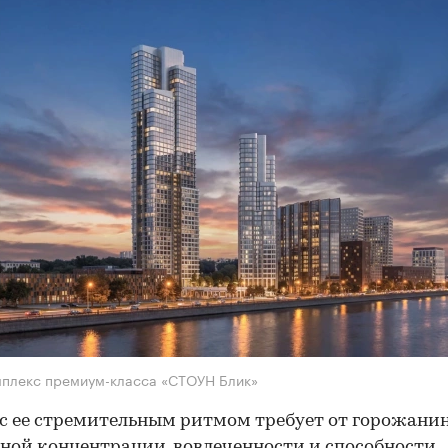
плекс премиум-класса «СТОУН Блик»
с ее стремительным ритмом требует от горожани
ной концентрации, вовлеченности и способности