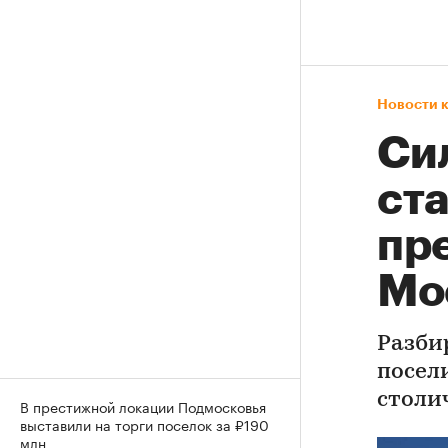
Новости 
Сил
ст
пр
Мо
Разби
посел
столи
В престижной локации Подмосковья
выставили на торги поселок за ₽190
млн