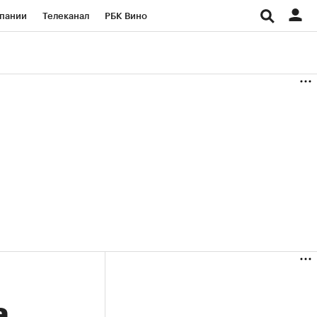
пании
Телеканал
РБК Вино
ациональные проекты
Город
аншизы
Газета
ка
Бизнес
а