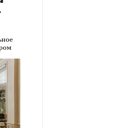
-
ьное
тром