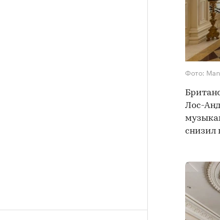
Фото: Man
Британс
Лос-Анд
музыкан
снизил 