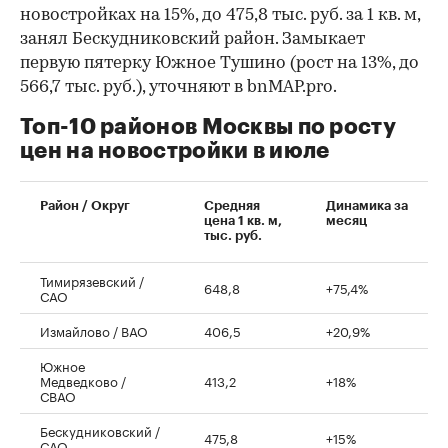
новостройках на 15%, до 475,8 тыс. руб. за 1 кв. м,
занял Бескудниковский район. Замыкает
первую пятерку Южное Тушино (рост на 13%, до
566,7 тыс. руб.), уточняют в bnMAP.pro.
Топ-10 районов Москвы по росту
цен на новостройки в июле
00:00
/
00:00
Район / Округ
Средняя
Динамика за
цена 1 кв. м,
месяц
тыс. руб.
Тимирязевский /
648,8
+75,4%
САО
Измайлово / ВАО
406,5
+20,9%
Южное
Медведково /
413,2
+18%
СВАО
Бескудниковский /
475,8
+15%
САО