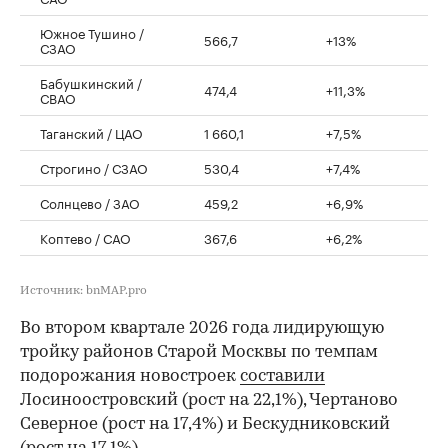
Южное Тушино /
566,7
+13%
СЗАО
Бабушкинский /
474,4
+11,3%
СВАО
Таганский / ЦАО
1 660,1
+7,5%
Строгино / СЗАО
530,4
+7,4%
Солнцево / ЗАО
459,2
+6,9%
Коптево / САО
367,6
+6,2%
Источник: bnMAP.pro
Во втором квартале 2026 года лидирующую
тройку районов Старой Москвы по темпам
подорожания новостроек
составили
Лосиноостровский (рост на 22,1%), Чертаново
Северное (рост на 17,4%) и Бескудниковский