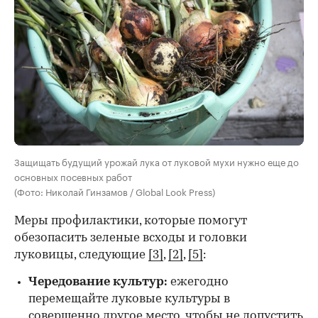
Защищать будущий урожай лука от луковой мухи нужно еще до
основных посевных работ
(Фото: Николай Гинзамов / Global Look Press)
Меры профилактики, которые помогут
обезопасить зеленые всходы и головки
луковицы, следующие
[3]
,
[2]
,
[5]
:
Чередование культур:
ежегодно
перемещайте луковые культуры в
совершенно другое место, чтобы не допустить