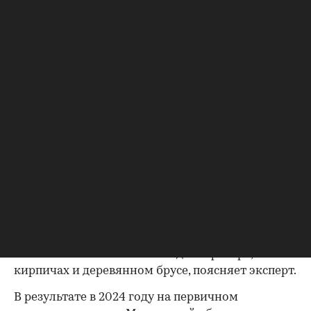
загородных проектов были реализованы лишь
единичные. Эксперты не ожидают существенного
увеличения предложения на первичном загородном
рынке Подмосковья в 2024 году.
Подорожание стройматериалов
Другой причиной роста цен на строящиеся дома
эксперты называют ожидаемое в 2024 году
увеличение стоимости строительных
материалов (дерево, бетон, лаки, краски и
утеплители и т.д.). По словам директора по
продажам строительной компании HalleHouse
Вячеслава Котлова, по некоторым позициям
прирост стоимости может составить в весенне-
летний сезон 25-30%. Речь идет о фанере,
кирпичах и деревянном брусе, поясняет эксперт.
В результате в 2024 году на первичном