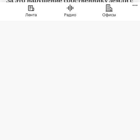
За это нарушение собственнику земли с
помощью ИИ выписан штраф 150 тыс.
Лента
Радио
Офисы
руб.
Фото: Andre Muller / Shutterstock / FOTODOM
В Подмосковье ИИ выписал первый штраф
собственнику земельного участка, на котором
обнаружен борщевик. Такая информация