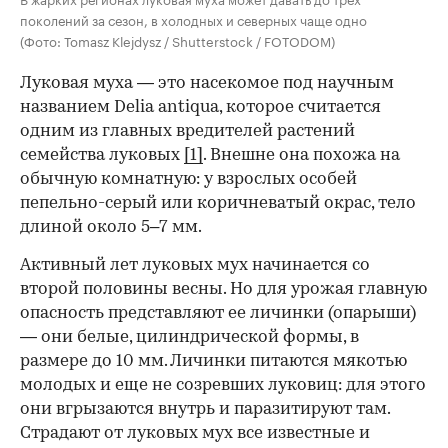
поколений за сезон, в холодных и северных чаще одно
(Фото: Tomasz Klejdysz / Shutterstock / FOTODOM)
Луковая муха — это насекомое под научным
названием Delia antiqua, которое считается
одним из главных вредителей растений
семейства луковых
[1]
. Внешне она похожа на
обычную комнатную: у взрослых особей
пепельно-серый или коричневатый окрас, тело
длиной около 5–7 мм.
Активный лет луковых мух начинается со
00:00
/
00:00
второй половины весны. Но для урожая главную
опасность представляют ее личинки (опарыши)
— они белые, цилиндрической формы, в
размере до 10 мм. Личинки питаются мякотью
молодых и еще не созревших луковиц: для этого
они вгрызаются внутрь и паразитируют там.
Страдают от луковых мух все известные и