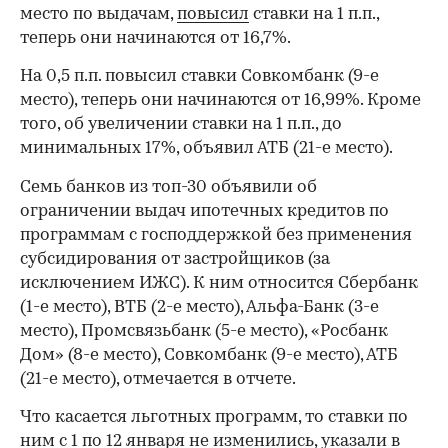
место по выдачам,
повысил
ставки на 1 п.п.,
теперь они начинаются от 16,7%.
На 0,5 п.п. повысил ставки Совкомбанк (9-е
место), теперь они начинаются от 16,99%. Кроме
того, об увеличении ставки на 1 п.п., до
минимальных 17%, объявил АТБ (21-е место).
Семь банков из топ-30 объявили об
ограничении выдач ипотечных кредитов по
программам с господдержкой без применения
субсидирования от застройщиков (за
исключением ИЖС). К ним относится Сбербанк
(1-е место), ВТБ (2-е место), Альфа-Банк (3-е
место), Промсвязьбанк (5-е место), «Росбанк
Дом» (8-е место), Совкомбанк (9-е место), АТБ
(21-е место), отмечается в отчете.
00:00
/
00:00
Что касается льготных программ, то ставки по
ним с 1 по 12 января не изменились, указали в