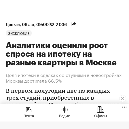
Деньги
⁠,
06 авг, 09:00
2 036
ЭКСКЛЮЗИВ
Аналитики оценили рост
спроса на ипотеку на
разные квартиры в Москве
Доля ипотеки в сделках со студиями в новостройках
Москвы достигала 66,5%
В первом полугодии две из каждых
трех студий, приобретенных в
новостройках Москвы, были куплены в
ипотеку. В сегменте трешек ипотечных
Лента
Радио
Офисы
сделок менее половины, а среди
четырехкомнатных квартир — лишь