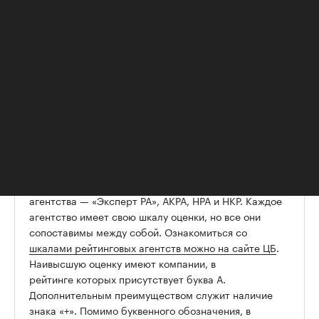
Рейтинговый анализ девелоперов базируется на оценке трех
крупных блоков: финансовом блоке, бизнес-профиле
застройщика и корпоративных рисках
(Фото: Shutterstock)
Кратко о рейтингах
Сейчас в России расчетом рейтингов занимаются
четыре аккредитованные ЦБ рейтинговых
агентства — «Эксперт РА», АКРА, НРА и НКР. Каждое
агентство имеет свою шкалу оценки, но все они
сопоставимы между собой. Ознакомиться со
шкалами рейтинговых агентств можно на сайте ЦБ
.
Наивысшую оценку имеют компании, в
рейтинге которых присутствует буква А.
Дополнительным преимуществом служит наличие
знака «+». Помимо буквенного обозначения, в