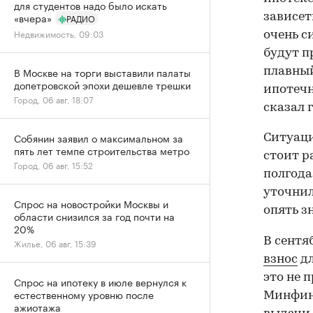
для студентов надо было искать
«вчера»
зависет
РАДИО
Недвижимость, 09:03
очень с
будут п
В Москве на торги выставили палаты
плавный
допетровской эпохи дешевле трешки
ипотечн
Город, 06 авг, 18:07
сказал 
Собянин заявил о максимальном за
Ситуаци
пять лет темпе строительства метро
стоит р
Город, 06 авг, 15:52
полгода
уточнил
Спрос на новостройки Москвы и
опять з
области снизился за год почти на
20%
В сентя
Жилье, 06 авг, 15:39
взнос
дл
это не 
Спрос на ипотеку в июле вернулся к
естественному уровню после
Минфин 
ажиотажа