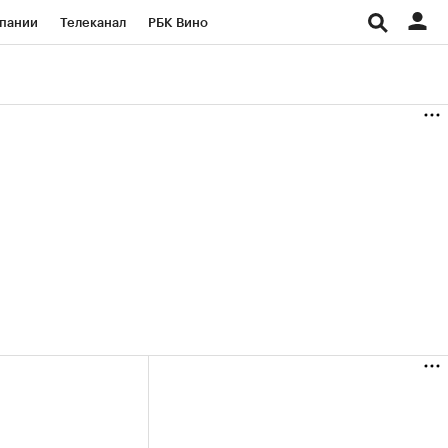
пании
Телеканал
РБК Вино
ациональные проекты
Город
аншизы
Газета
ка
Бизнес