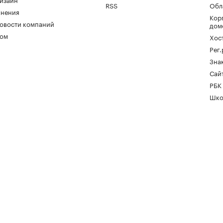
RSS
Обл
нения
Кор
овости компаний
дом
ом
Хос
Рег
Зна
Сайт
РБК
Шко