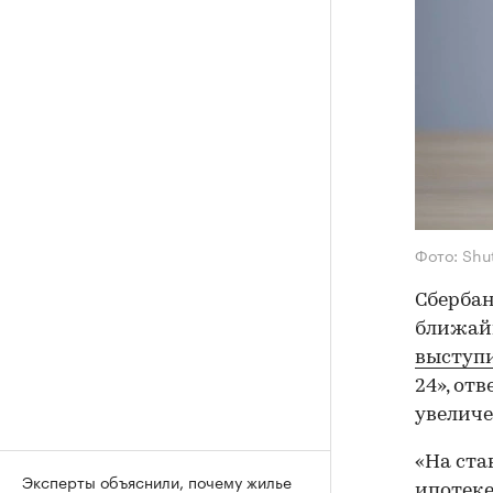
Фото: Shu
Сбербан
ближайш
выступи
24», от
увеличе
«На ста
Эксперты объяснили, почему жилье
ипотеке