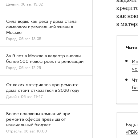
выдачи 
Деньги, 06 авг, 13:32
кредито
как нов
Сила воды: как река у дома стала
в мате
символом премиальной жизни в
Москве
Город, 06 авг, 13:05
Чита
За 9 лет в Москве в кадастр внесли
Ип
более 500 новостроек по реновации
че
Город, 06 авг, 12:25
Чт
От каких материалов при ремонте
ба
дома стоит отказаться в 2026 году
Дизайн, 06 авг, 11:47
Более половины компаний при
ремонте офисов превышают
Будь
изначальный бюджет
«РБК
Отрасль, 06 авг, 10:00