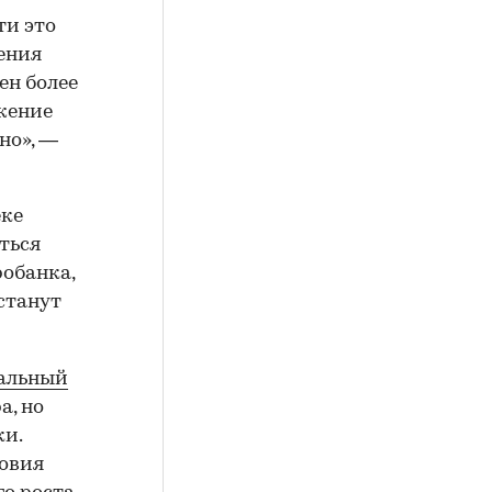
ти это
шения
ен более
ожение
но», —
еке
ться
робанка,
станут
альный
а, но
ки.
ловия