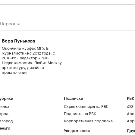
Персоны
Вера Лунькова
Окончила журфак МГУ. В
журналистике с 2012 года, с
2018-го - редактор «РБК-
Недвижимости». Любит Москву,
архитектуру, дизайн и
приключения.
убрики
Подписки
РБК
илье
Скрыть баннеры на РБК
iOS
ород
Подписка на РБК
And
агород
Корпоративная подписка
AppG
еньги
Уведомления
Дру
изайн