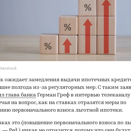
tterstock
к ожидает замедления выдачи ипотечных кредит
ие полгода из-за регуляторных мер. С таким зая
л глава банка
Герман Греф в интервью телеканалу
вечая на вопрос, как на ставках отразятся меры по
нию первоначального взноса льготной ипотеки.
вках это (повышение первоначального взноса по л
. —
Ред
.) никак не отразится, потому что они будут