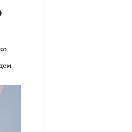
о
ко
ущем