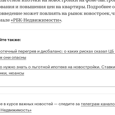
льготной ипотеки на новостройки на фоне быстро
вания и повышения цен на квартиры. Подробнее о
овведение может повлиять на рынок новостроек, 
риале
«РБК-Недвижимости»
.
йте также:
отечный перегрев и дисбаланс: о каких рисках сказал ЦБ
м они опасны
о нужно знать о льготной ипотеке на новостройки. Ставки
нки, нюансы
те в курсе важных новостей — следите за
телеграм-канал
-Недвижимость»