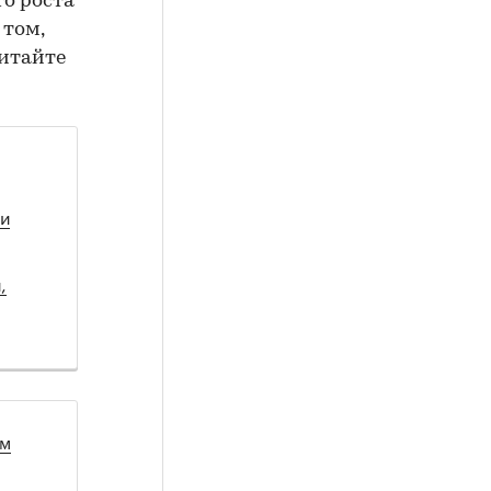
го роста
 том,
читайте
 и
,
ом