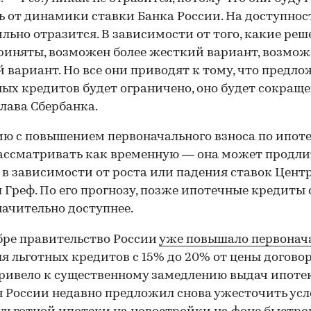
ь от динамики ставки Банка России. На доступнос
ильно отразится. В зависимости от того, какие ре
риняты, возможен более жесткий вариант, возмож
 вариант. Но все они приводят к тому, что предл
ых кредитов будет ограничено, оно будет сокраще
глава Сбербанка.
ю с повышением первоначального взноса по ипот
ассматривать как временную — она может продли
 в зависимости от роста или падения ставок Цент
 Греф. По его прогнозу, позже ипотечные кредиты 
начительно доступнее.
бре правительство России
уже повышало первонач
я льготных кредитов с 15% до 20% от цены договор
привело к существенному замедлению выдач ипоте
России недавно предложил снова ужесточить ус