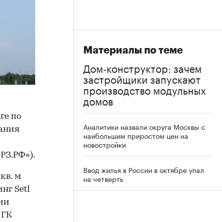
Материалы по теме
Дом-конструктор: зачем
застройщики запускают
производство модульных
домов
ге по
Аналитики назвали округа Москвы с
пания
наибольшим приростом цен на
новостройки
РЗ.РФ»).
Ввод жилья в России в октябре упал
кв. м
на четверть
нг Setl
нии
 ГК