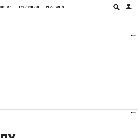
пании
Телеканал
РБК Вино
ациональные проекты
Город
аншизы
Газета
ка
Бизнес
оду