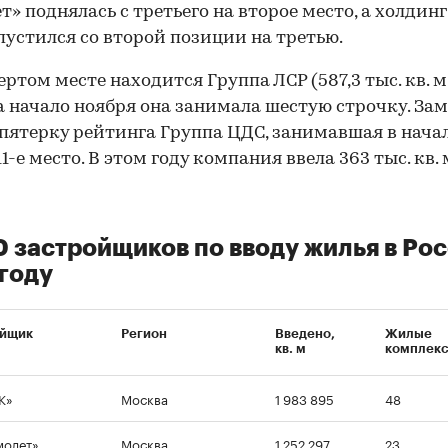
т» поднялась с третьего на второе место, а холдинг 
пустился со второй позиции на третью.
ертом месте находится Группа ЛСР (587,3 тыс. кв. м
а начало ноября она занимала шестую строчку. За
пятерку рейтинга Группа ЦДС, занимавшая в нача
1-е место. В этом году компания ввела 363 тыс. кв. 
0 застройщиков по вводу жилья в Рос
году
ойщик
Регион
Введено,
Жилые
кв. м
комплек
К»
Москва
1 983 895
48
молет»
Москва
1 252 297
23