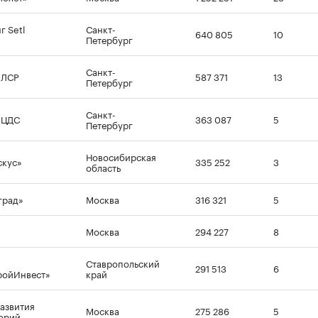
г Setl
Санкт-
640 805
10
Петербург
Санкт-
 ЛСР
587 371
13
Петербург
Санкт-
 ЦДС
363 087
5
Петербург
Новосибирская
скус»
335 252
3
область
град»
Москва
316 321
5
Москва
294 227
8
Ставропольский
291 513
6
ройИнвест»
край
азвития
Москва
275 286
5
орий