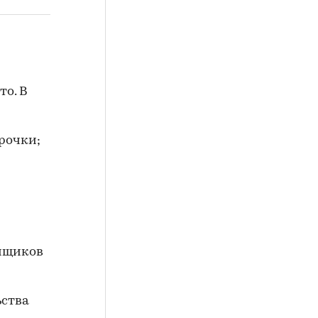
то. В
трочки;
ойщиков
ьства