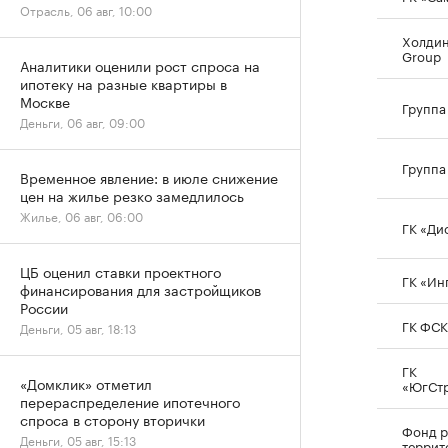
Отрасль, 06 авг, 10:00
Холдин
Group
Аналитики оценили рост спроса на
ипотеку на разные квартиры в
Москве
Группа
Деньги, 06 авг, 09:00
Группа
Временное явление: в июле снижение
цен на жилье резко замедлилось
Жилье, 06 авг, 06:00
ГК «Ди
ЦБ оценил ставки проектного
ГК «Ин
финансирования для застройщиков
России
ГК ФСК
Деньги, 05 авг, 18:13
ГК
«Домклик» отметил
«ЮгСт
перераспределение ипотечного
спроса в сторону вторички
Фонд р
Деньги, 05 авг, 15:13
террит