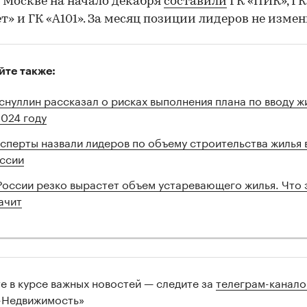
 Москве на начало декабря
составили
ГК «ПИК», ГК
т» и ГК «А101». За месяц позиции лидеров не измен
йте также:
снуллин рассказал о рисках выполнения плана по вводу ж
2024 году
сперты назвали лидеров по объему строительства жилья 
ссии
России резко вырастет объем устаревающего жилья. Что 
ачит
те в курсе важных новостей — следите за
телеграм-канал
-Недвижимость»