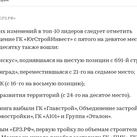
ЕРЗ.РФ»
их изменений в топ-10 лидеров следует отметить
ение ГК «ЮгСтройИнвест» с пятого на девятое мес
десятку также вошли:
искус», поднявшаяся на шестую позиции с 691-й с
нград», переместившаяся с 21-го на седьмое место;
К (с 16-го на восьмую позицию);
развития территорий (с 24-го на десятое место).
инга выбыли ГК «Главстрой», Объединение застр
востройки», ГК «А101» и Группа «Эталон».
ым «ЕРЗ.РФ», первую тройку по объемам строител