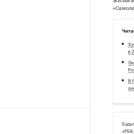
жилья в
«Самоле
Чита
Ху
в 
Эк
Ро
В 
зн
Будь
«РБК