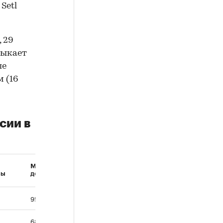
Setl
, 29
мыкает
ле
м (16
сии в
Многоквартирные
сы
дома
95
68