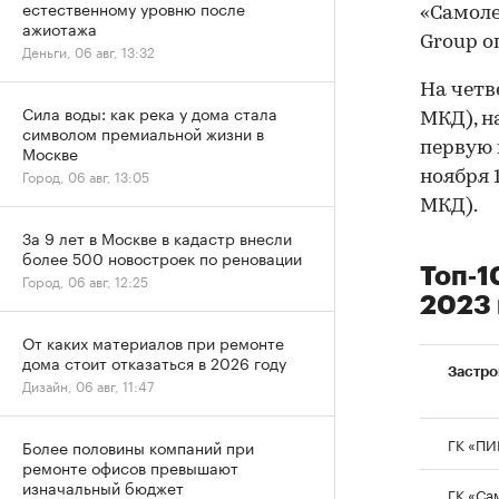
естественному уровню после
«Самоле
ажиотажа
Group о
Деньги, 06 авг, 13:32
На четв
Сила воды: как река у дома стала
МКД), н
символом премиальной жизни в
первую 
Москве
Город, 06 авг, 13:05
ноября 1
МКД).
За 9 лет в Москве в кадастр внесли
более 500 новостроек по реновации
Топ‑1
Город, 06 авг, 12:25
2023 
От каких материалов при ремонте
дома стоит отказаться в 2026 году
Застр
Дизайн, 06 авг, 11:47
ГК «ПИ
Более половины компаний при
ремонте офисов превышают
изначальный бюджет
ГК «Са