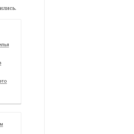
ились.
илья
в
это
ом