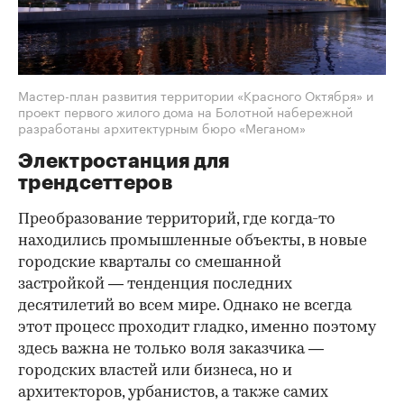
Мастер-план развития территории «Красного Октября» и
проект первого жилого дома на Болотной набережной
разработаны архитектурным бюро «Меганом»
Электростанция для
трендсеттеров
Преобразование территорий, где когда-то
находились промышленные объекты, в новые
городские кварталы со смешанной
застройкой — тенденция последних
десятилетий во всем мире. Однако не всегда
этот процесс проходит гладко, именно поэтому
здесь важна не только воля заказчика —
городских властей или бизнеса, но и
архитекторов, урбанистов, а также самих