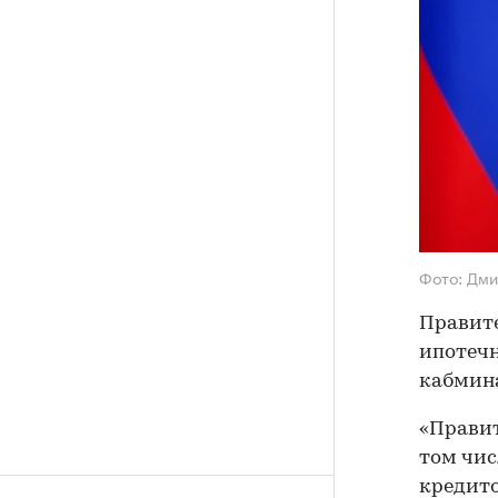
Фото: Дми
Правите
ипотечн
кабмина
«Правит
том чис
кредито