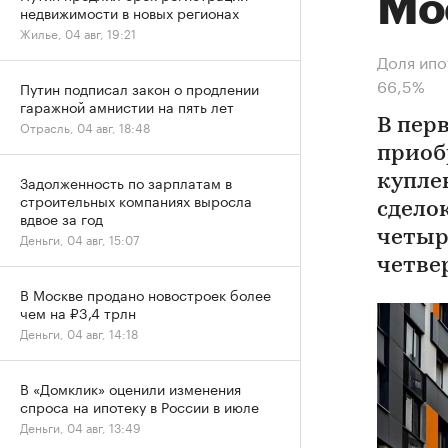
Мо
недвижимости в новых регионах
Жилье, 04 авг, 19:21
Доля ипо
66,5%
Путин подписал закон о продлении
гаражной амнистии на пять лет
В пер
Отрасль, 04 авг, 18:48
приоб
Задолженность по зарплатам в
купле
строительных компаниях выросла
сдело
вдвое за год
четыр
Деньги, 04 авг, 15:07
четве
В Москве продано новостроек более
чем на ₽3,4 трлн
Деньги, 04 авг, 14:18
В «Домклик» оценили изменения
спроса на ипотеку в России в июле
Деньги, 04 авг, 13:49