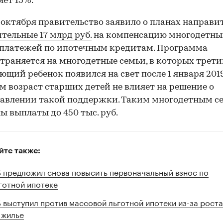
яет 15%.
 октября правительство заявило о планах направи
тельные 17 млрд руб.
на компенсацию многодетн
 платежей по ипотечным кредитам. Программа
траняется на многодетные семьи, в которых трети
ющий ребенок появился на свет после 1 января 2019
м возраст старших детей не влияет на решение о
авлении такой поддержки. Таким многодетным с
ы выплаты до 450 тыс. руб.
йте также:
00:00
/
00:00
 предложил снова повысить первоначальный взнос по
готной ипотеке
 выступил против массовой льготной ипотеки из-за роста
 жилье