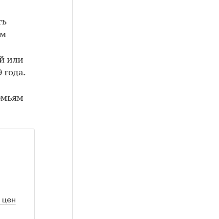
ть
ым
й или
 года.
емьям
 цен