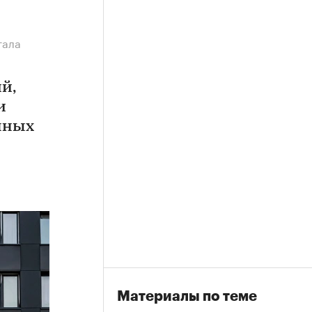
гала
й,
и
чных
Материалы по теме