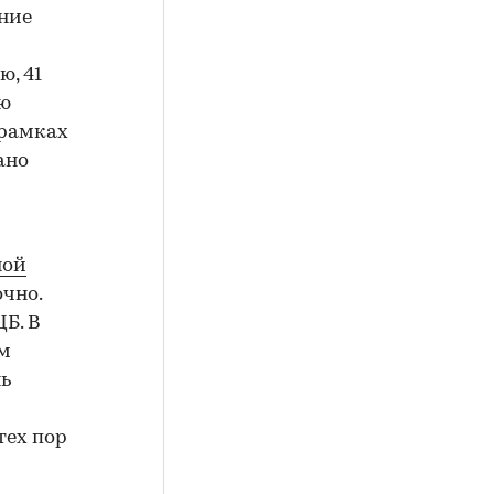
ение
ю, 41
ую
 рамках
ано
ной
чно.
ЦБ. В
ем
нь
тех пор