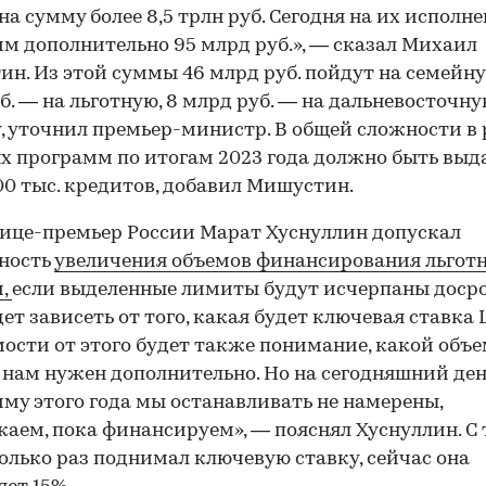
на сумму более 8,5 трлн руб. Сегодня на их исполн
м дополнительно 95 млрд руб.», — сказал Михаил
н. Из этой суммы 46 млрд руб. пойдут на семейну
б. — на льготную, 8 млрд руб. — на дальневосточн
, уточнил премьер-министр. В общей сложности в
х программ по итогам 2023 года должно быть выд
00 тыс. кредитов, добавил Мишустин.
ице-премьер России Марат Хуснуллин допускал
ность
увеличения объемов финансирования льгот
и,
если выделенные лимиты будут исчерпаны досро
дет зависеть от того, какая будет ключевая ставка 
ости от этого будет также понимание, какой объ
 нам нужен дополнительно. Но на сегодняшний де
му этого года мы останавливать не намерены,
аем, пока финансируем», — пояснял Хуснуллин. С 
олько раз поднимал ключевую ставку, сейчас она