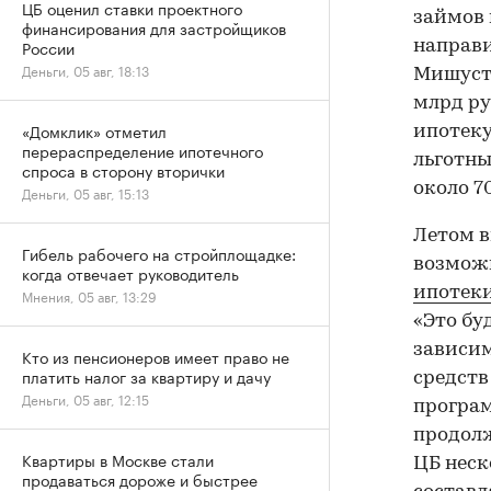
ЦБ оценил ставки проектного
займов 
финансирования для застройщиков
России
направи
Деньги, 05 авг, 18:13
Мишусти
млрд ру
«Домклик» отметил
ипотеку
перераспределение ипотечного
льготны
спроса в сторону вторички
около 7
Деньги, 05 авг, 15:13
Летом в
Гибель рабочего на стройплощадке:
возмож
когда отвечает руководитель
ипотек
Мнения, 05 авг, 13:29
«Это бу
зависим
Кто из пенсионеров имеет право не
платить налог за квартиру и дачу
средств
Деньги, 05 авг, 12:15
програм
продолж
Квартиры в Москве стали
ЦБ неск
продаваться дороже и быстрее