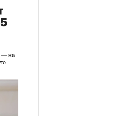
т
95
 — на
ую