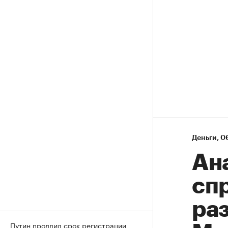
Деньги
⁠,
06
Ан
спр
ра
Путин продлил срок регистрации