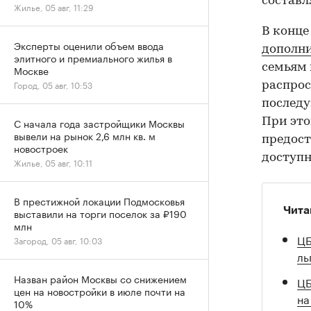
составл
Жилье, 05 авг, 11:29
В конце
Эксперты оценили объем ввода
дополни
элитного и премиального жилья в
семьям
Москве
Город, 05 авг, 10:53
распрос
последу
При это
С начала года застройщики Москвы
вывели на рынок 2,6 млн кв. м
предост
новостроек
доступн
Жилье, 05 авг, 10:11
В престижной локации Подмосковья
Чита
выставили на торги поселок за ₽190
млн
ЦБ
Загород, 05 авг, 10:03
ль
Назван район Москвы со снижением
ЦБ
цен на новостройки в июле почти на
на
10%