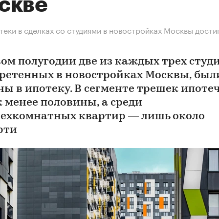
скве
теки в сделках со студиями в новостройках Москвы дости
вом полугодии две из каждых трех студи
ретенных в новостройках Москвы, был
ны в ипотеку. В сегменте трешек ипоте
к менее половины, а среди
ехкомнатных квартир — лишь около
рти