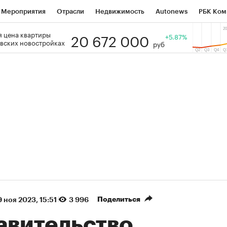
Мероприятия
Отрасли
Недвижимость
Autonews
РБК Ком
20 672 000
 цена квартиры
 РБК
РБК Образование
РБК Курсы
РБК Life
+5.87%
Тренды
Виз
вских новостройках
руб
ь
Крипто
РБК Бизнес-среда
Дискуссионный клуб
Исследо
зета
Спецпроекты СПб
Конференции СПб
Спецпроекты
кономика
Бизнес
Технологии и медиа
Финансы
Рынок на
(+86,1%)
(+28,21%)
5 450
АФК «Система» ₽12
Купить
Ку
 ПСБ к 29.07.27
прогноз БКС к 15.07.27
Поделиться
 ноя 2023, 15:51
3 996
авительство