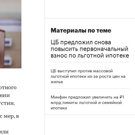
Материалы по теме
ЦБ предложил снова
повысить первоначальный
взнос по льготной ипотеке
ЦБ выступил против массовой
льготной ипотеки из-за роста цен на
жилье
отного
ании
Минфин предложил увеличить на ₽1
млрд лимиты льготной и семейной
стин.
ипотеки
 мер, в
млн