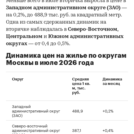
Меньше всего в июле вторичка выросла в цене в
Западном административном округе (ЗАО)
—
на 0,2%, до 488,9 тыс. руб. за квадратный метр.
Одна из самых сдержанных динамик на
вторичке наблюдалась в
Северо-Восточном,
Центральном
и
Южном административных
округах
— от 0,4 до 0,5%.
Динамика цен на жилье по округам
Москвы в июле 2026 года
Округ
Средняя
Динамика
цена 1 кв.
за месяц
м, тыс.
руб.
Западный
административный округ
488,9
+0,2%
(ЗАО)
Северо-восточный
административный округ
387,1
+0,4%