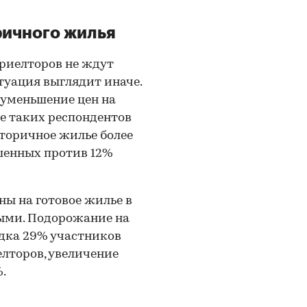
ричного жилья
 риелторов не ждут
туация выглядит иначе.
 уменьшение цен на
ее таких респондентов
торичное жилье более
шенных против 12%
ны на готовое жилье в
ыми. Подорожание на
дка 29% участников
елторов, увеличение
.