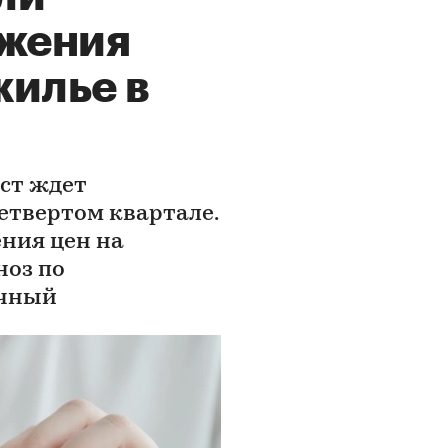
ижения
жилье в
ст ждет
етвертом квартале.
ния цен на
ноз по
ичный