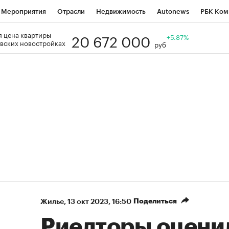
Мероприятия
Отрасли
Недвижимость
Autonews
РБК Ком
20 672 000
 цена квартиры
Образование
РБК Курсы
РБК Life
Тренды
+5.87%
Визионеры
Н
вских новостройках
руб
Дискуссионный клуб
Исследования
Кредитные рейтинги
Фр
Спецпроекты
Проверка контрагентов
Политика
Экономи
к наличной валюты
Поделиться
Жилье
⁠,
13 окт 2023, 16:50
Риелторы оцени