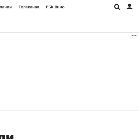
пании
Телеканал
РБК Вино
ациональные проекты
Город
аншизы
Газета
ка
Бизнес
ли