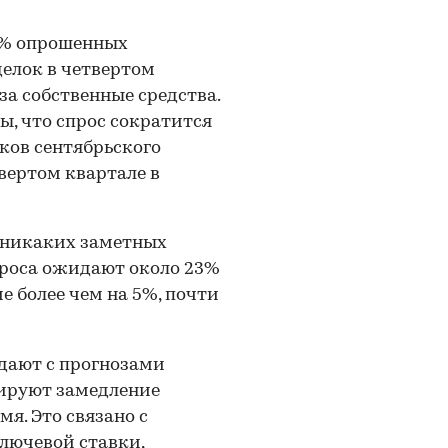
0% опрошенных
елок в четвертом
а собственные средства.
ы, что спрос сократится
иков сентябрьского
вертом квартале в
 никаких заметных
проса ожидают около 23%
е более чем на 5%, почти
дают с прогнозами
зируют замедление
я. Это связано с
лючевой ставки,