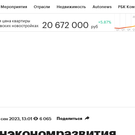
Мероприятия
Отрасли
Недвижимость
Autonews
РБК Ком
20 672 000
 цена квартиры
 РБК
РБК Образование
РБК Курсы
РБК Life
+5.87%
Тренды
Виз
вских новостройках
руб
ь
Крипто
РБК Бизнес-среда
Дискуссионный клуб
Исследо
зета
Спецпроекты СПб
Конференции СПб
Спецпроекты
кономика
Бизнес
Технологии и медиа
Финансы
Рынок на
(+86,36%)
(+28,76%)
 ₽5 450
АФК «Система» ₽12
Купить
ноз ПСБ к 29.07.27
прогноз БКС к 15.07.27
Поделиться
 сен 2023, 13:01
6 065
нэкономразвития