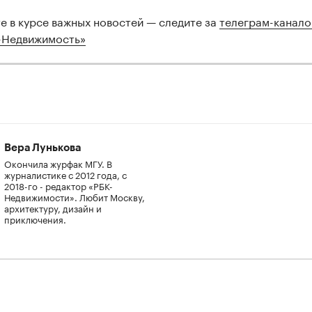
те в курсе важных новостей — следите за
телеграм-канал
-Недвижимость»
00:00
/
00:00
Вера Лунькова
Окончила журфак МГУ. В
журналистике с 2012 года, с
2018-го - редактор «РБК-
Недвижимости». Любит Москву,
архитектуру, дизайн и
приключения.