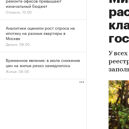
ремонте офисов превышают
изначальный бюджет
ра
Отрасль, 10:00
кл
Аналитики оценили рост спроса на
ипотеку на разные квартиры в
го
Москве
Деньги, 09:00
У все
Временное явление: в июле снижение
реест
цен на жилье резко замедлилось
запол
Жилье, 06:00