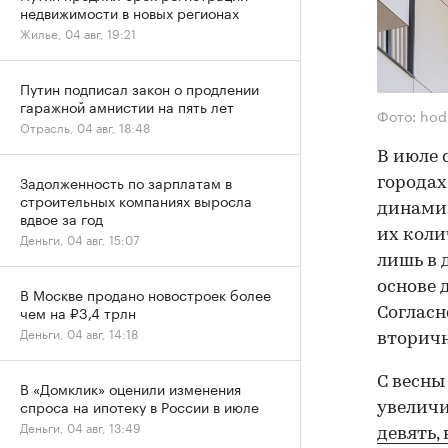
недвижимости в новых регионах
Жилье, 04 авг, 19:21
Путин подписал закон о продлении
гаражной амнистии на пять лет
Фото: hod
Отрасль, 04 авг, 18:48
В июле 
Задолженность по зарплатам в
городах
строительных компаниях выросла
динамик
вдвое за год
их коли
Деньги, 04 авг, 15:07
лишь в 
основе 
В Москве продано новостроек более
чем на ₽3,4 трлн
Согласн
Деньги, 04 авг, 14:18
вторичн
С весны
В «Домклик» оценили изменения
спроса на ипотеку в России в июле
увеличи
Деньги, 04 авг, 13:49
девять,