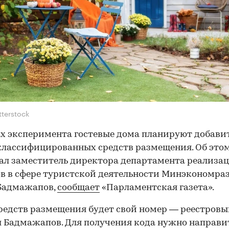
tterstock
х эксперимента гостевые дома планируют добавит
классифицированных средств размещения. Об это
ал заместитель директора департамента реализа
в в сфере туристской деятельности Минэкономра
Бадмажапов,
сообщает
«Парламентская газета».
средств размещения будет свой номер — реестровы
 Бадмажапов. Для получения кода нужно направи