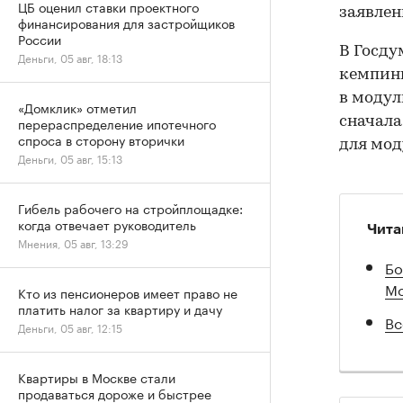
ЦБ оценил ставки проектного
заявлен
финансирования для застройщиков
России
В Госду
Деньги, 05 авг, 18:13
кемпинг
в модул
«Домклик» отметил
сначала
перераспределение ипотечного
спроса в сторону вторички
для мод
Деньги, 05 авг, 15:13
Гибель рабочего на стройплощадке:
когда отвечает руководитель
Чита
Мнения, 05 авг, 13:29
Бо
Мо
Кто из пенсионеров имеет право не
платить налог за квартиру и дачу
Вс
Деньги, 05 авг, 12:15
Квартиры в Москве стали
продаваться дороже и быстрее