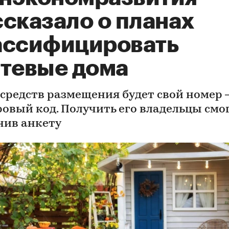
ссказало о планах
ассифицировать
стевые дома
х средств размещения будет свой номер
ровый код. Получить его владельцы смог
нив анкету