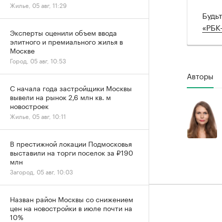
Жилье, 05 авг, 11:29
Будь
«РБК
Эксперты оценили объем ввода
элитного и премиального жилья в
Москве
Город, 05 авг, 10:53
Авторы
С начала года застройщики Москвы
вывели на рынок 2,6 млн кв. м
новостроек
Жилье, 05 авг, 10:11
В престижной локации Подмосковья
выставили на торги поселок за ₽190
млн
Загород, 05 авг, 10:03
Назван район Москвы со снижением
цен на новостройки в июле почти на
10%