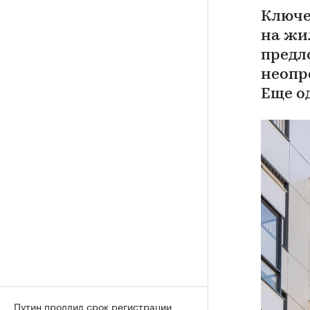
Ключе
на жи
предл
неопр
Еще о
Путин продлил срок регистрации