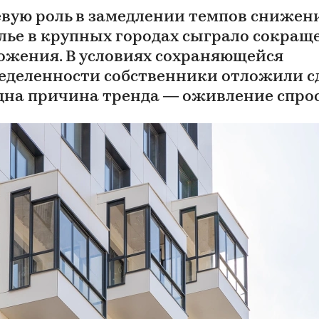
вую роль в замедлении темпов снижен
лье в крупных городах сыграло сокращ
ожения. В условиях сохраняющейся
еделенности собственники отложили с
дна причина тренда — оживление спро