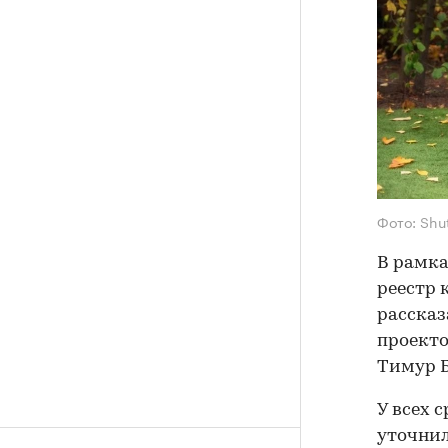
Фото: Shu
В рамка
реестр 
рассказ
проекто
Тимур 
У всех 
уточнил