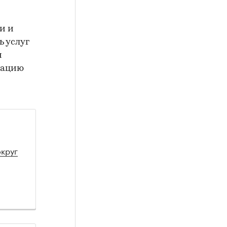
и и
ь услуг
и
кацию
округ