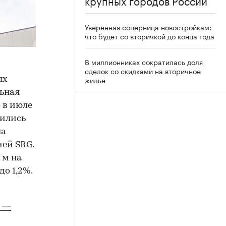
крупных городов России
Уверенная соперница новостройкам:
что будет со вторичкой до конца года
В миллионниках сократилась доля
сделок со скидками на вторичное
жилье
ых
льная
 в июле
зились
на
ей SRG.
 м на
до 1,2%.
е —