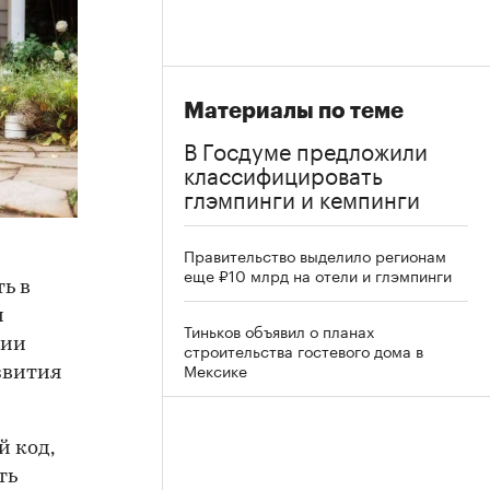
Материалы по теме
В Госдуме предложили
классифицировать
глэмпинги и кемпинги
Правительство выделило регионам
еще ₽10 млрд на отели и глэмпинги
ь в
м
Тиньков объявил о планах
ции
строительства гостевого дома в
Мексике
звития
й код,
ть