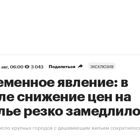
ЭКСКЛЮЗИВ
Поделиться
 авг, 06:00
3 043
еменное явление: в
ле снижение цен на
лье резко замедлил
исло крупных городов с дешевеющим жильем сократилось