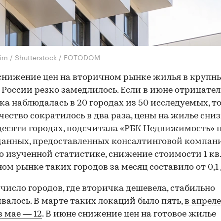
im / Shutterstock / FOTODOM
снижение цен на вторичном рынке жилья в крупн
 России резко замедлилось. Если в июне отрицате
а наблюдалась в 20 городах из 50 исследуемых, то
чество сократилось в два раза, цены на жилье сни
десяти городах, подсчитала «РБК Недвижимость» 
данных, предоставленных консалтинговой компани
о изученной статистике, снижение стоимости 1 кв.
ом рынке таких городов за месяц составило от 0,1 
 число городов, где вторичка дешевела, стабильно
валось. В марте таких локаций было пять,
в апрел
в мае — 12
. В июне снижение цен на готовое жилье