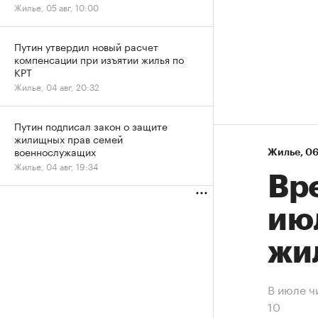
Жилье, 05 авг, 10:00
Путин утвердил новый расчет
компенсации при изъятии жилья по
КРТ
Жилье, 04 авг, 20:32
Путин подписал закон о защите
жилищных прав семей
военнослужащих
Жилье
⁠,
06
Жилье, 04 авг, 19:34
Вр
ию
жи
В июле ч
10