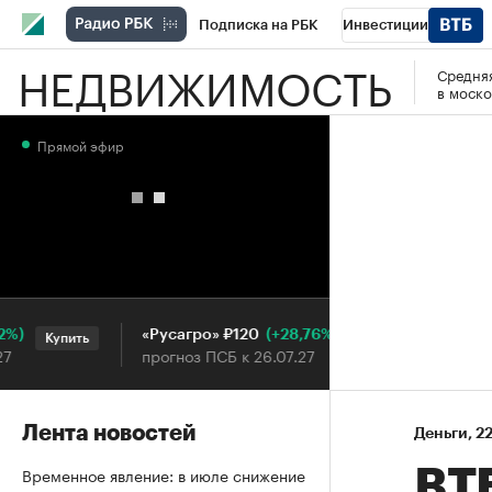
Подписка на РБК
Инвестиции
НЕДВИЖИМОСТЬ
Средняя
РБК Вино
Спорт
Школа управления
в моско
Национальные проекты
Город
Стил
Прямой эфир
Кредитные рейтинги
Франшизы
Га
Проверка контрагентов
Политика
Э
(+28,76%)
«Русагро» ₽120
Ozon ₽
Купить
Купить
прогноз ПСБ к 26.07.27
прогноз
Лента новостей
Деньги
⁠,
22
Временное явление: в июле снижение
ВТ