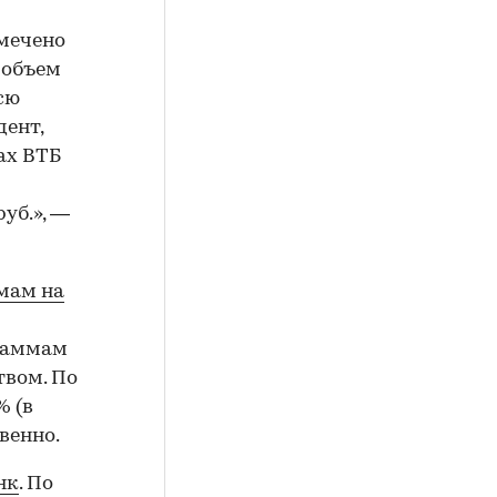
тмечено
 объем
сю
дент,
ах ВТБ
уб.», —
мам на
граммам
твом. По
% (в
венно.
нк
. По