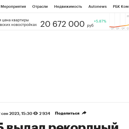
Мероприятия
Отрасли
Недвижимость
Autonews
РБК Ком
20 672 000
 цена квартиры
 РБК
РБК Образование
РБК Курсы
РБК Life
+5.87%
Тренды
Виз
вских новостройках
руб
ь
Крипто
РБК Бизнес-среда
Дискуссионный клуб
Исследо
зета
Спецпроекты СПб
Конференции СПб
Спецпроекты
кономика
Бизнес
Технологии и медиа
Финансы
Рынок на
(+85,91%)
(+26,62%)
5 450
АФК «Система» ₽12
Купить
К
 ПСБ к 29.07.27
прогноз БКС к 15.07.27
Поделиться
 сен 2023, 15:30
2 934
Б выдал рекордный