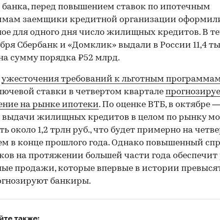
банка, перед повышением ставок по ипотечным
ммам заемщики кредитной организации оформил
ое для одного дня число жилищных кредитов. В т
ября Сбербанк и «Домклик» выдали в России 11,4 ты
00:00
/
00:00
на сумму порядка ₽52 млрд.
е
ужесточения требований к льготным программа
лючевой ставки в четвертом квартале
прогнозируе
ние на рынке ипотеки
. По оценке ВТБ, в октябре 
 выдачи жилищных кредитов в целом по рынку мо
ть около 1,2 трлн руб., что будет примерно на четв
ем в конце прошлого года. Однако повышенный сп
ов на протяжении большей части года обеспечит
ые продажи, которые впервые в истории превысят
рогнозируют банкиры.
йте также: