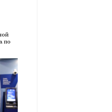
ной
а по