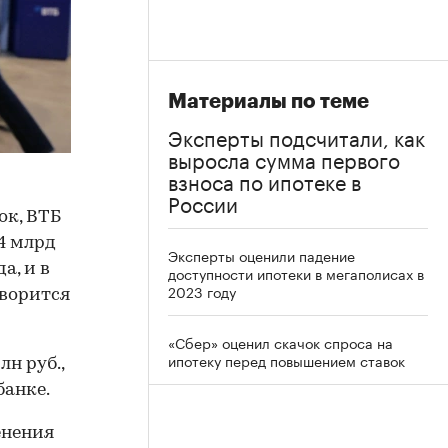
Материалы по теме
Эксперты подсчитали, как
выросла сумма первого
взноса по ипотеке в
России
ок, ВТБ
4 млрд
Эксперты оценили падение
а, и в
доступности ипотеки в мегаполисах в
2023 году
оворится
«Сбер» оценил скачок спроса на
ипотеку перед повышением ставок
н руб.,
банке.
енения