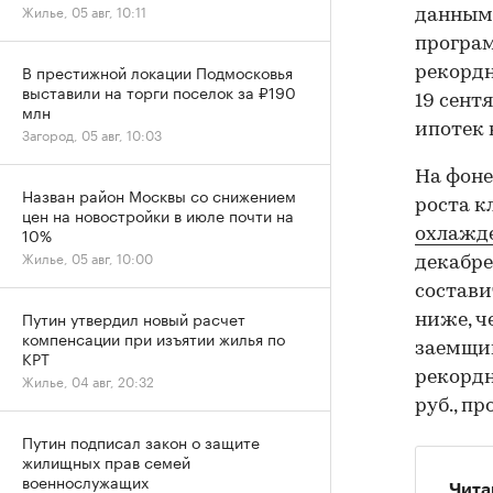
Жилье, 05 авг, 10:11
данным 
програ
В престижной локации Подмосковья
рекордн
выставили на торги поселок за ₽190
19 сент
млн
ипотек 
Загород, 05 авг, 10:03
На фон
Назван район Москвы со снижением
роста к
цен на новостройки в июле почти на
10%
охлажде
Жилье, 05 авг, 10:00
декабре
состави
Путин утвердил новый расчет
ниже, ч
компенсации при изъятии жилья по
заемщик
КРТ
рекордн
Жилье, 04 авг, 20:32
руб., п
Путин подписал закон о защите
жилищных прав семей
военнослужащих
Чита