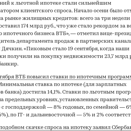
ний к льготной ипотеке стали сильнейшим
атором клиентского спроса. Начало осени было о
а рынке жилищных кредитов: всего за три недели
оставил 174 млрд руб., что уже стало рекордом за в
 ипотечного бизнеса ВТБ», — отметил вице-прези
итель департамента продаж в партнерских канал
 Дячкин. «Пиковым стало 19 сентября, когда наши
и получили на покупку недвижимости 23,7 млрд р
банкир.
нтября ВТБ повысил ставки по ипотечным програм
инимальная ставка по ипотеке (для зарплатных
в банка) достигла 14,1%. Ставки по льготным про
на предельных уровнях, установленных правительс
 с господдержкой — 8% годовых, по семейной — 6
%), по IT- и дальневосточной — 5% и 2% соответст
 подобном скачке спроса на ипотеку заявил Сберба