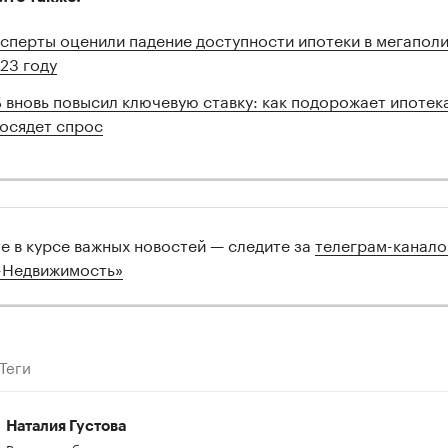
сперты оценили падение доступности ипотеки в мегаполи
23 году
 вновь повысил ключевую ставку: как подорожает ипотек
осядет спрос
те в курсе важных новостей — следите за
телеграм-канал
-Недвижимость»
Теги
Наталия Густова
Редактор, бакалавр экономики,