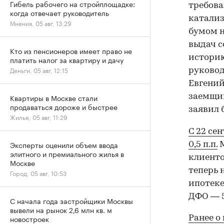
Гибель рабочего на стройплощадке:
требова
когда отвечает руководитель
катализ
Мнения, 05 авг, 13:29
бумом н
выдач с
Кто из пенсионеров имеет право не
историю
платить налог за квартиру и дачу
Деньги, 05 авг, 12:15
руковод
Евгений
заемщик
Квартиры в Москве стали
продаваться дороже и быстрее
заявил 
Жилье, 05 авг, 11:29
С 22 се
Эксперты оценили объем ввода
0,5 п.п.
М
элитного и премиального жилья в
клиенто
Москве
теперь 
Город, 05 авг, 10:53
ипотеке
ДФО — 5
С начала года застройщики Москвы
вывели на рынок 2,6 млн кв. м
новостроек
Ранее о