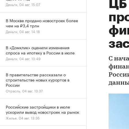
ЦБ
Деньги, 04 авг, 15:07
пр
В Москве продано новостроек более
чем на ₽3,4 трлн
фи
Деньги, 04 авг, 14:18
за
В «Домклик» оценили изменения
спроса на ипотеку в России в июле
Деньги, 04 авг, 13:49
С нач
финан
В правительстве рассказали о
России
строительстве новых курортов в
данны
России
Отрасль, 04 авг, 13:37
Российские застройщики в июле
ускорили вывод новостроек на рынок
Жилье, 04 авг, 13:36