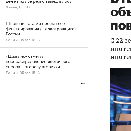
цен на жилье резко замедлилось
Жилье, 06:00
об
по
ЦБ оценил ставки проектного
финансирования для застройщиков
России
Деньги, 05 авг, 18:13
С 22 
ипотек
«Домклик» отметил
ипоте
перераспределение ипотечного
спроса в сторону вторички
Деньги, 05 авг, 15:13