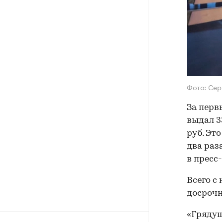
Фото: Сер
За перв
выдал 3
руб. Это
два раз
в пресс
Всего с
досрочн
«Грядущ