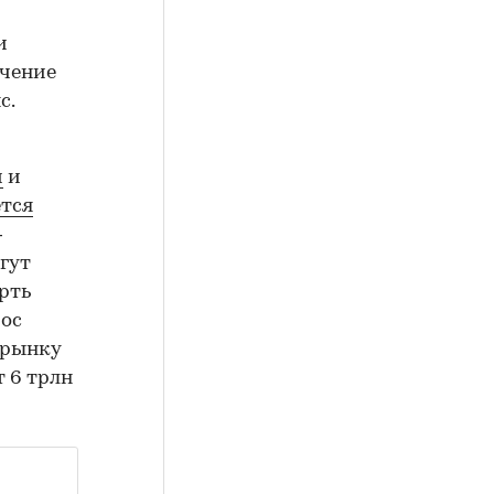
и
ечение
с.
м
и
тся
—
гут
ерть
рос
 рынку
 6 трлн