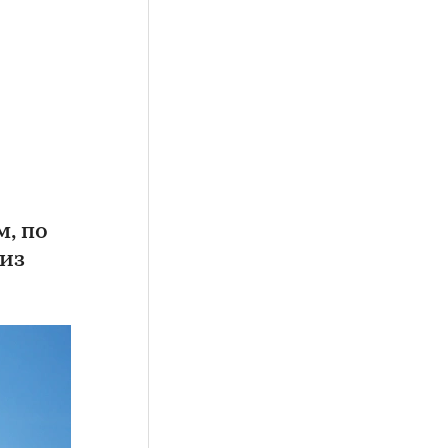
, по
 из