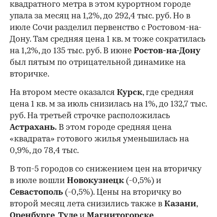
квадратного метра в этом курортном городе
упала за месяц на 1,2%, до 292,4 тыс. руб. Но в
июле Сочи разделил первенство с Ростовом-на-
Дону. Там средняя цена 1 кв. м тоже сократилась
на 1,2%, до 135 тыс. руб. В июне
Ростов-на-Дону
был пятым по отрицательной динамике на
вторичке.
На втором месте оказался
Курск
, где средняя
цена 1 кв. м за июль снизилась на 1%, до 132,7 тыс.
руб. На третьей строчке расположилась
Астрахань.
В этом городе средняя цена
«квадрата» готового жилья уменьшилась на
0,9%, до 78,4 тыс.
В топ-5 городов со снижением цен на вторичку
в июле вошли
Новокузнецк
(-0,5%) и
Севастополь
(-0,5%). Цены на вторичку во
второй месяц лета снизились также в
Казани
,
Оренбурге
,
Туле
и
Магнитогорске
.