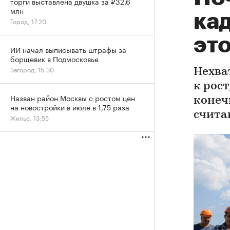
торги выставлена двушка за ₽32,6
млн
кад
Город, 17:20
это
ИИ начал выписывать штрафы за
борщевик в Подмосковье
Загород, 15:30
Нехва
к рост
Назван район Москвы с ростом цен
конеч
на новостройки в июле в 1,75 раза
счита
Жилье, 13:55