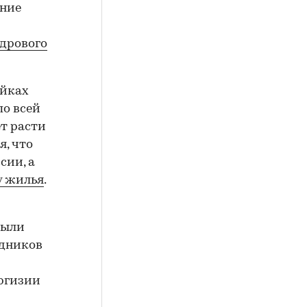
ение
адрового
ойках
по всей
ет расти
я, что
сии, а
у жилья
.
были
удников
иргизии