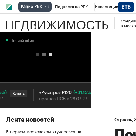
Подписка на РБК
Инвестиции
НЕДВИЖИМОСТЬ
Средняя
РБК Вино
Спорт
Школа управления
в моско
Национальные проекты
Город
Стил
Прямой эфир
Кредитные рейтинги
Франшизы
Га
Проверка контрагентов
Политика
Э
(+31,15%)
«Русагро» ₽120
Ozon ₽5
Купить
Купить
прогноз ПСБ к 26.07.27
прогноз 
Лента новостей
Отрасль
⁠,
В первом московском «тучерезе» на
По