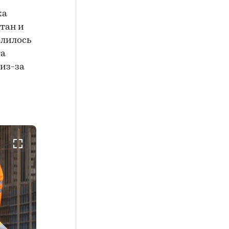
ка
тан и
олилось
та
 из-за