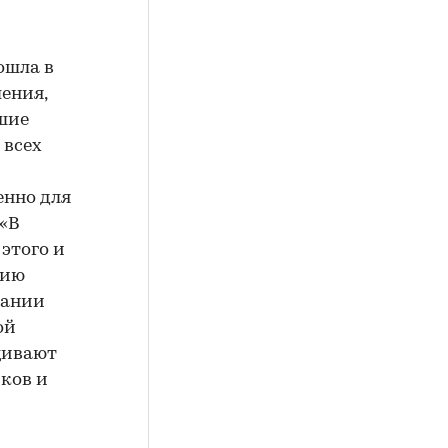
ошла в
ения,
шие
 всех
енно для
 «В
 этого и
сию
пании
ой
щивают
ков и