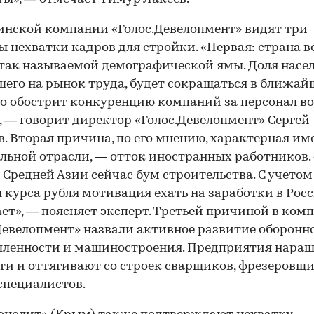
инской компании «Голос.Девелопмент» видят три
 нехватки кадров для стройки. «Первая: страна в
так называемой демографической ямы. Доля насел
его на рынок труда, будет сокращаться в ближай
то обострит конкуренцию компаний за персонал во
, — говорит директор «Голос.Девелопмент» Сергей
. Вторая причина, по его мнению, характерная им
льной отрасли, — отток иностранных работников.
 Средней Азии сейчас бум строительства. С учетом
 курса рубля мотивация ехать на заработки в Рос
ет», — поясняет эксперт. Третьей причиной в ком
Девелопмент» назвали активное развитие оборонн
ленности и машиностроения. Предприятия нара
и и оттягивают со строек сварщиков, фрезеровщи
специалистов.