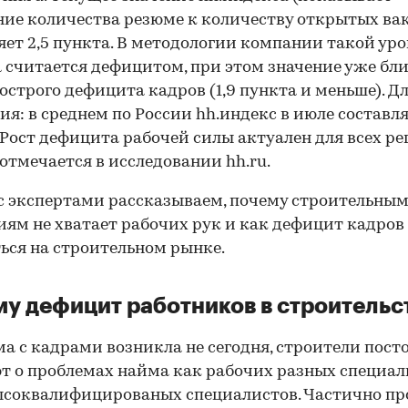
ие количества резюме к количеству открытых ва
яет 2,5 пункта. В методологии компании такой уро
 считается дефицитом, при этом значение уже бли
острого дефицита кадров (1,9 пункта и меньше). Д
ия: в среднем по России hh.индекс в июле составля
 Рост дефицита рабочей силы актуален для всех ре
 отмечается в исследовании hh.ru.
с экспертами рассказываем, почему строительны
ям не хватает рабочих рук и как дефицит кадро
ься на строительном рынке.
у дефицит работников в строительс
а с кадрами возникла не сегодня, строители пост
т о проблемах найма как рабочих разных специал
ысоквалифицированых специалистов. Частично п