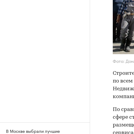
Фото: Дон
Строите
по всем
Недвижи
компан
По срав
сфере с
размеще
В Москве выбрали лучшие
сервиса