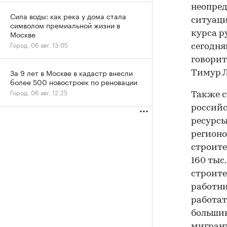
неопред
Сила воды: как река у дома стала
ситуаци
символом премиальной жизни в
Москве
курса р
Город, 06 авг, 13:05
сегодня
говорит
За 9 лет в Москве в кадастр внесли
Тимур Л
более 500 новостроек по реновации
Город, 06 авг, 12:25
Также с
российс
ресурсы
регион
строите
160 тыс
строите
работни
работать
большин
мигрант