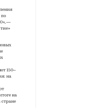
бления
 по
0», —
итие»
новых
ые
ых
ают 150–
ия: на
ют
итоге на
 стране