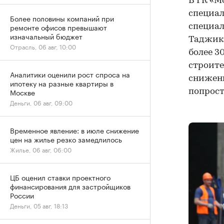
В ГК «М
специал
Более половины компаний при
ремонте офисов превышают
специал
изначальный бюджет
Таджики
Отрасль, 06 авг, 10:00
более 3
строите
Аналитики оценили рост спроса на
снижени
ипотеку на разные квартиры в
Москве
попрост
Деньги, 06 авг, 09:00
Временное явление: в июле снижение
цен на жилье резко замедлилось
Жилье, 06 авг, 06:00
ЦБ оценил ставки проектного
финансирования для застройщиков
России
Деньги, 05 авг, 18:13