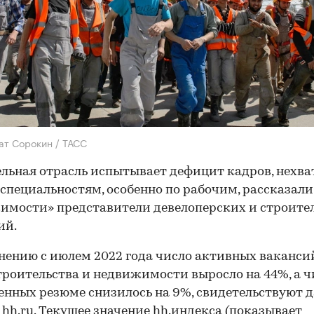
ат Сорокин / ТАСС
льная отрасль испытывает дефицит кадров, нехва
 специальностям, особенно по рабочим, рассказали
мости» представители девелоперских и строите
ий.
нению с июлем 2022 года число активных ваканси
троительства и недвижимости выросло на 44%, а ч
нных резюме снизилось на 9%, свидетельствуют 
 hh.ru. Текущее значение hh.индекса (показывает