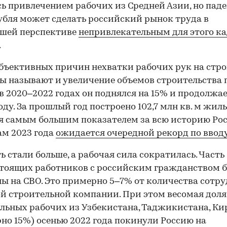
ь привлечением рабочих из Средней Азии, но пад
убля может сделать российский рынок труда в
шей перспективе
непривлекательным для этого к
.
бъективных причин нехватки рабочих рук на стр
ы называют и увеличение объемов строительства 
00:00
/
00:00
 в 2020–2022 годах он поднялся на 15% и продолжа
оду. За прошлый год построено 102,7 млн кв. м жиль
я самым большим показателем за всю историю Рос
ам 2023 года
ожидается очередной рекорд по ввод
ь стали больше, а рабочая сила сократилась. Часть
тоящих работников с российским гражданством 
ы на СВО. Это примерно 5–7% от количества сотр
й строительной компании. При этом весомая доля
льных рабочих из Узбекистана, Таджикистана, К
но 15%) осенью 2022 года покинули Россию на