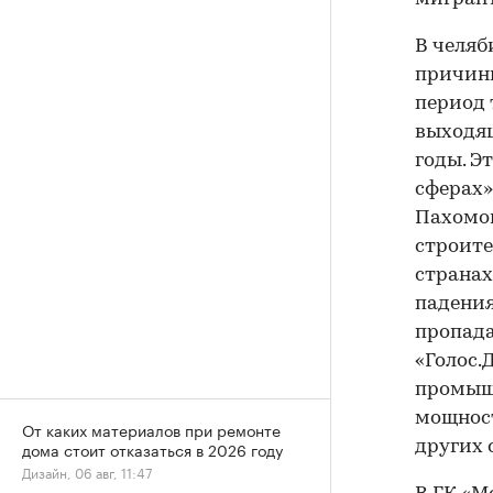
В челяб
причины
период 
выходящ
годы. Э
сферах»
Пахомов
строите
странах
падения
пропада
«Голос.
промыш
мощност
От каких материалов при ремонте
других 
дома стоит отказаться в 2026 году
Дизайн, 06 авг, 11:47