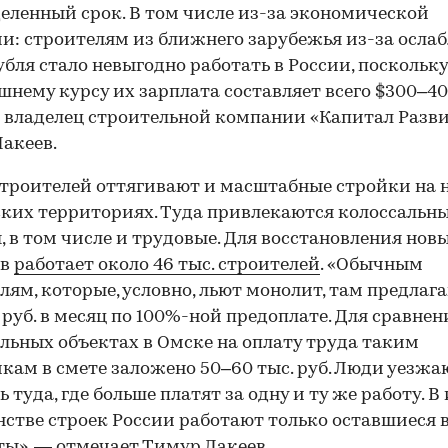
еленный срок. В том числе из-за экономической
и: строителям из ближнего зарубежья из-за осла
убля стало невыгодно работать в России, поскольку
шнему курсу их зарплата составляет всего $300–40
 владелец строительной компании «Капитал Разв
акеев.
троителей оттягивают и масштабные стройки на 
ких территориях. Туда привлекаются колоссальн
, в том числе и трудовые. Для восстановления нов
ов
работает около 46 тыс. строителей
. «Обычным
лям, которые, условно, льют монолит, там предлаг
. руб. в месяц по 100%-ной предоплате. Для сравнен
льных объектах в Омске на оплату труда таким
кам в смете заложено 50–60 тыс. руб. Люди уезжа
 туда, где больше платят за одну и ту же работу. В 
стве строек России работают только оставшиеся в
ы», — отмечает Тимур Лакеев.