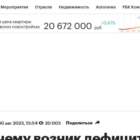
Мероприятия
Отрасли
Недвижимость
Autonews
РБК Ком
20 672 000
 цена квартиры
 РБК
РБК Образование
РБК Курсы
РБК Life
+5.87%
Тренды
Виз
вских новостройках
руб
ь
Крипто
РБК Бизнес-среда
Дискуссионный клуб
Исследо
зета
Спецпроекты СПб
Конференции СПб
Спецпроекты
кономика
Бизнес
Технологии и медиа
Финансы
Рынок на
(+88,81%)
(+33,63%)
 450
АФК «Система» ₽12
Купить
Ку
ПСБ к 29.07.27
прогноз БКС к 15.07.27
Поделиться
30 авг 2023, 13:54
20 003
чему возник дефици