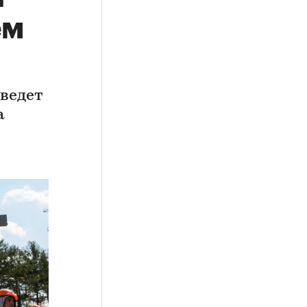
ем
иведет
а