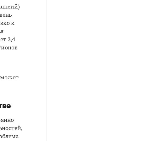
кансий)
вень
зко к
ля
ет 3,4
гионов
м
в может
тве
оянно
ьностей,
роблема