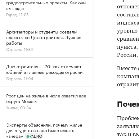
градостроительные проекты. Как они
отношен
выглядят
Город, 12:05
составл
индекса
Архитекторы и студенты создали
уровню 
плакаты ко Дню строителя. Лучшие
сравнен
работы
пункта.
Отрасль, 11:36
России,
Дню строителя — 70: как отмечают
Вместе 
юбилей и главные рекорды отрасли
компани
Отрасль, 11:04
отразит
Рост цен на жилье в июле охватил все
округа Москвы
Почем
Жилье, 09:34
Проблем
Эксперты объяснили, почему жилье
заявляю
для студентов надо было искать
так и в
«вчера»
РАДИО