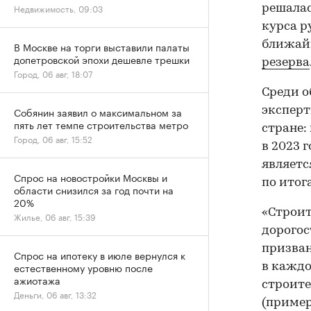
Недвижимость, 09:03
решалас
курса р
ближай
В Москве на торги выставили палаты
допетровской эпохи дешевле трешки
резерва
Город, 06 авг, 18:07
Среди о
эксперт
Собянин заявил о максимальном за
пять лет темпе строительства метро
стране:
Город, 06 авг, 15:52
в 2023 г
являетс
Спрос на новостройки Москвы и
по итог
области снизился за год почти на
20%
«Строит
Жилье, 06 авг, 15:39
дорогос
призван
Спрос на ипотеку в июле вернулся к
естественному уровню после
в каждо
ажиотажа
строите
Деньги, 06 авг, 13:32
(пример