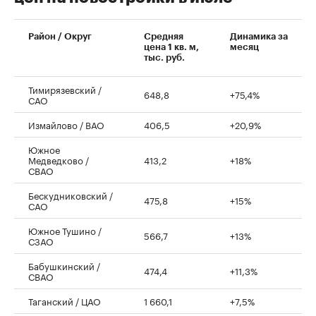
00:00
/
00:00
Район / Округ
Средняя
Динамика за
цена 1 кв. м,
месяц
тыс. руб.
Тимирязевский /
648,8
+75,4%
САО
Измайлово / ВАО
406,5
+20,9%
Южное
Медведково /
413,2
+18%
СВАО
Бескудниковский /
475,8
+15%
САО
Южное Тушино /
566,7
+13%
СЗАО
Бабушкинский /
474,4
+11,3%
СВАО
Таганский / ЦАО
1 660,1
+7,5%