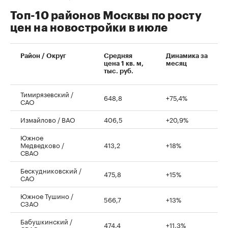
Топ-10 районов Москвы по росту
цен на новостройки в июле
00:00
/
00:00
Район / Округ
Средняя
Динамика за
цена 1 кв. м,
месяц
тыс. руб.
Тимирязевский /
648,8
+75,4%
САО
Измайлово / ВАО
406,5
+20,9%
Южное
Медведково /
413,2
+18%
СВАО
Бескудниковский /
475,8
+15%
САО
Южное Тушино /
566,7
+13%
СЗАО
Бабушкинский /
474,4
+11,3%