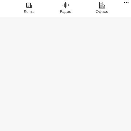
Лента
Радио
Офисы
Фото: BestPhotoPlus / Shutterstock / FOTODOM
В июле цены на вторичном рынке повысились
во всех округах Москвы. Сильнее всего готовое
жилье подорожало в Зеленоградском
административном округе (ЗелАО) — на 2,9%,
подсчитали в «РБК Недвижимости» на основе