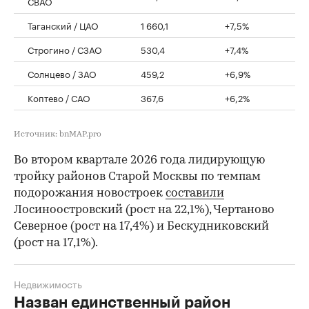
СВАО
Таганский / ЦАО
1 660,1
+7,5%
Строгино / СЗАО
530,4
+7,4%
Солнцево / ЗАО
459,2
+6,9%
Коптево / САО
367,6
+6,2%
Источник: bnMAP.pro
Во втором квартале 2026 года лидирующую
тройку районов Старой Москвы по темпам
подорожания новостроек
составили
Лосиноостровский (рост на 22,1%), Чертаново
Северное (рост на 17,4%) и Бескудниковский
(рост на 17,1%).
Недвижимость
Назван единственный район