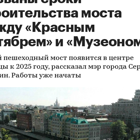
роительства моста
жду «Красным
тябрем» и «Музеоно
 пешеходный мост появится в центре
ы к 2025 году, рассказал мэр города Се
ин. Работы уже начаты