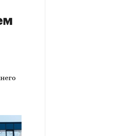
ем
хнего