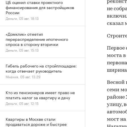
реконст
ЦБ оценил ставки проектного
финансирования для застройщиков
не собр
России
включил
Деньги, 05 авг, 18:13
сказал 
«Домклик» отметил
Строите
перераспределение ипотечного
спроса в сторону вторички
Первое 
Деньги, 05 авг, 15:13
моста в
первона
Гибель рабочего на стройплощадке:
когда отвечает руководитель
ширина 
Мнения, 05 авг, 13:29
Весной 
семи мо
Кто из пенсионеров имеет право не
платить налог за квартиру и дачу
районе 
Деньги, 05 авг, 12:15
улицу, 
автомоб
Квартиры в Москве стали
мост на
продаваться дороже и быстрее
Нагатин