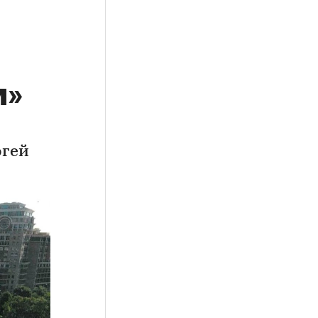
м»
ргей