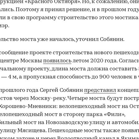
рукцией «Красного Октября». Но, к сожалению, они
ались. Поэтому я принял решение, и в прошлом год
и в свою программу строительство этого мостика
мэр.
льство моста уже началось, уточнил Собянин.
сообщение проекте строительства нового пешеход
 центре Москвы
появилось
летом 2020 года. Соглас
чальному проекту, длина моста должна составить 5
— 4 м, а пропускная способность до 900 человек в 
прошлого года Сергей Собянин
представил
концеп
стов через Москву-реку. Четыре моста будут пост
Хорошево-Мневники: велопешеходный мост на Ос
велопешеходный мост в сторону парка «Фили»,
ильный мост на Новозаводскую улицу и автомоб
 улицу Мясищева. Пешеходные мосты также появят
00:00
/
00:00
ском затоне и через Водоотводный канал в Якима