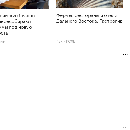
Фермы, рестораны и отели
сийские бизнес-
Дальнего Востока. Гастрогид
пересобирают
ммы под новую
ость
ние
РБК и РСХБ