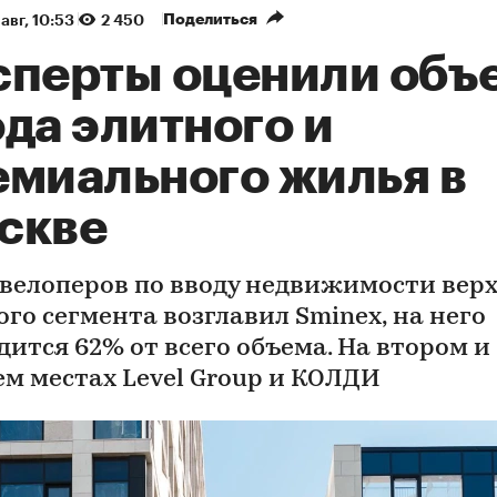
Поделиться
авг, 10:53
2 450
сперты оценили объ
да элитного и
емиального жилья в
скве
евелоперов по вводу недвижимости вер
ого сегмента возглавил Sminex, на него
дится 62% от всего объема. На втором и
ем местах Level Group и КОЛДИ