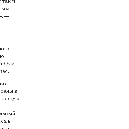
 так и
у мы
», —
ного
но
6,6 м,
час.
ции
роены в
тровную
ильный
ся в
нке.