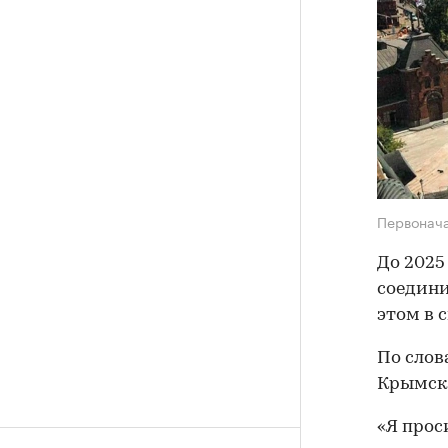
Первонач
До 2025
соедини
этом в 
По слов
Крымско
«Я прос