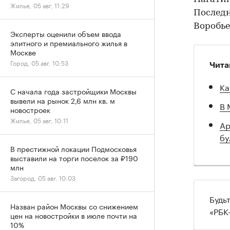
Жилье, 05 авг, 11:29
Последн
Воробье
Эксперты оценили объем ввода
элитного и премиального жилья в
Москве
Город, 05 авг, 10:53
Чита
Ка
С начала года застройщики Москвы
вывели на рынок 2,6 млн кв. м
В 
новостроек
Жилье, 05 авг, 10:11
Ар
бу
В престижной локации Подмосковья
выставили на торги поселок за ₽190
млн
Загород, 05 авг, 10:03
Будь
Назван район Москвы со снижением
«РБК
цен на новостройки в июле почти на
10%