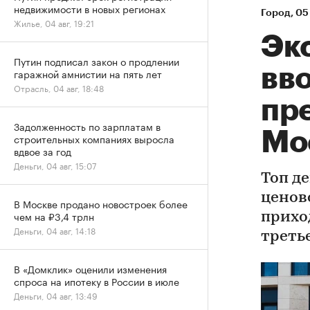
недвижимости в новых регионах
Город
⁠,
05 
Жилье, 04 авг, 19:21
Эк
Путин подписал закон о продлении
вво
гаражной амнистии на пять лет
Отрасль, 04 авг, 18:48
пр
Задолженность по зарплатам в
Мо
строительных компаниях выросла
вдвое за год
Деньги, 04 авг, 15:07
Топ д
ценов
В Москве продано новостроек более
чем на ₽3,4 трлн
прихо
Деньги, 04 авг, 14:18
треть
В «Домклик» оценили изменения
спроса на ипотеку в России в июле
Деньги, 04 авг, 13:49