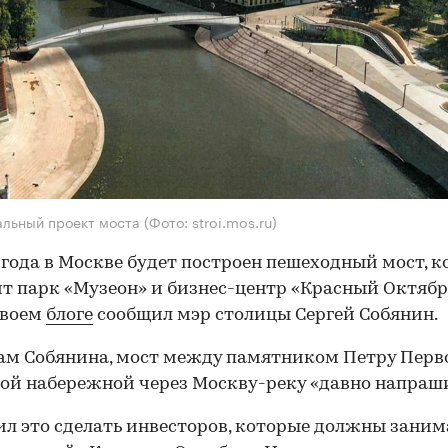
альный проект моста
(Фото: stroi.mos.ru)
 года в Москве будет построен пешеходный мост, 
т парк «Музеон» и бизнес-центр «Красный Октябрь
своем
блоге
сообщил мэр столицы Сергей Собянин.
ам Собянина, мост между памятником Петру Перв
й набережной через Москву-реку «давно напраши
ил это сделать инвесторов, которые должны заним