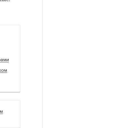
рами
ком
ом