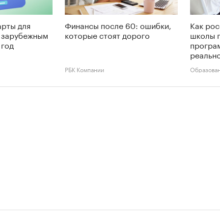
арты для
Финансы после 60: ошибки,
Как рос
о зарубежным
которые стоят дорого
школы 
 год
програ
реальн
РБК Компании
Образова