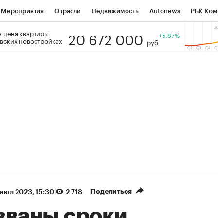
Мероприятия
Отрасли
Недвижимость
Autonews
РБК Ком
20 672 000
 цена квартиры
 РБК
РБК Образование
РБК Курсы
РБК Life
+5.87%
Тренды
Виз
вских новостройках
руб
ь
Крипто
РБК Бизнес-среда
Дискуссионный клуб
Исследо
зета
Спецпроекты СПб
Конференции СПб
Спецпроекты
кономика
Бизнес
Технологии и медиа
Финансы
Рынок на
(+86,45%)
(+28,76%)
5 450
АФК «Система» ₽12
Купить
 ПСБ к 29.07.27
прогноз БКС к 15.07.27
Поделиться
 июл 2023, 15:30
2 718
званы сроки