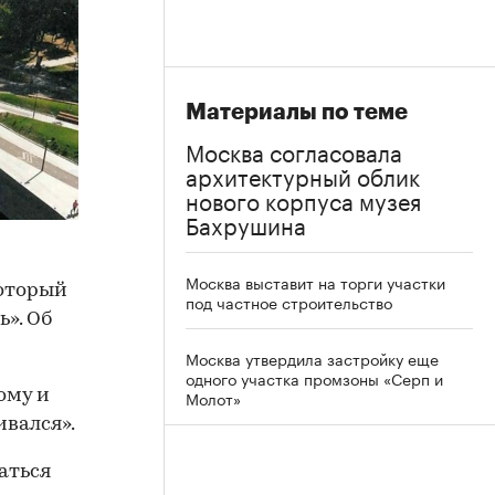
Материалы по теме
Москва согласовала
архитектурный облик
нового корпуса музея
Бахрушина
Москва выставит на торги участки
который
под частное строительство
». Об
Москва утвердила застройку еще
одного участка промзоны «Серп и
ому и
Молот»
вался».
аться