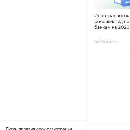
Иностранные к
россиян: гид п
банкам на 2026
РБК Компании
Путин продлил срок регистрации