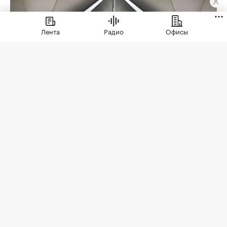
Лента
Радио
Офисы
Фото: Максим Мишин / Пресс-служба Мэра и
Правительства Москва
В 2026 году строительство метро в Москве
вышло на максимальный темп работ за пять лет.
С января по июль метростроители проложили
14,7 км тоннелей, в строительстве были 25
станций. Об этом
сообщил
мэр Москвы Сергей
Собянин.