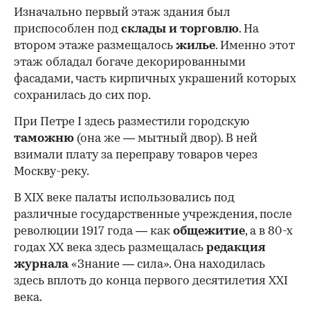
Изначально первый этаж здания был
приспособлен под
склады и
торговлю
. На
втором этаже размещалось
жилье
. Именно этот
этаж обладал богаче декорированными
фасадами, часть кирпичных украшений которых
сохранилась до сих пор.
При Петре I здесь разместили городскую
таможню
(она же — мытный двор). В ней
взимали плату за переправу товаров через
Москву-реку.
В XIX веке палаты использовались под
различные государственные учреждения, после
революции 1917 года — как
общежитие
, а в 80-х
годах XX века здесь размещалась
редакция
журнала
«Знание — сила». Она находилась
здесь вплоть до конца первого десятилетия XXI
века.