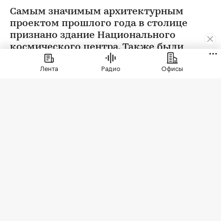
Самым значимым архитектурным
проектом прошлого года в столице
признано здание Национального
космического центра. Также были
определены победители еще в 12
Лента
Радио
Офисы
номинациях