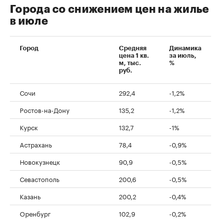
Города со снижением цен на жилье
в июле
Город
Средняя
Динамика
цена 1 кв.
за июль,
м, тыс.
%
руб.
Сочи
292,4
-1,2%
Ростов-на-Дону
135,2
-1,2%
Курск
132,7
-1%
Астрахань
78,4
-0,9%
Новокузнецк
90,9
-0,5%
Севастополь
200,6
-0,5%
Казань
200,2
-0,4%
Оренбург
102,9
-0,2%