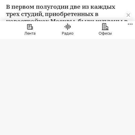
В первом полугодии две из каждых
трех студий, приобретенных в
новостройках Москвы, были куплены в
ипотеку. В сегменте трешек ипотечных
Лента
Радио
Офисы
сделок менее половины, а среди
четырехкомнатных квартир — лишь
около четверти