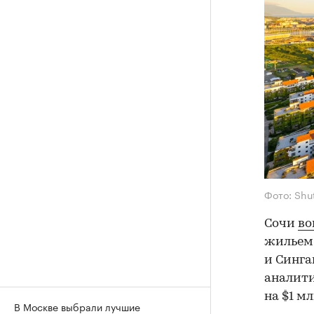
Фото: Shu
Сочи
во
жильем,
и Синга
аналити
на $1 м
В Москве выбрали лучшие