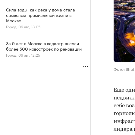
Сила воды: как река у дома стала
символом премиальной жизни в
Москве
Город, 06 авг, 13:05
За 9 лет в Москве в кадастр внесли
более 500 новостроек по реновации
Город, 06 авг, 12:25
Фото: Shut
Еще оди
недвижи
себе во
горнолы
инфраст
лидера 