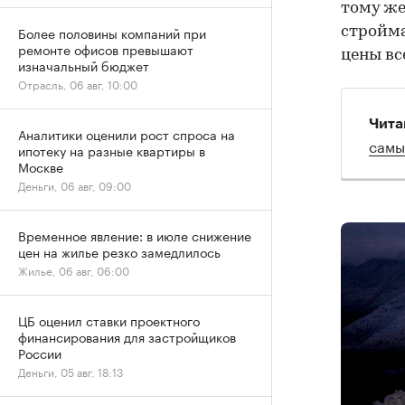
тому же
Более половины компаний при
стройма
ремонте офисов превышают
цены вс
изначальный бюджет
Отрасль, 06 авг, 10:00
Чита
Аналитики оценили рост спроса на
самы
ипотеку на разные квартиры в
Москве
Деньги, 06 авг, 09:00
Временное явление: в июле снижение
цен на жилье резко замедлилось
Жилье, 06 авг, 06:00
ЦБ оценил ставки проектного
финансирования для застройщиков
России
Деньги, 05 авг, 18:13