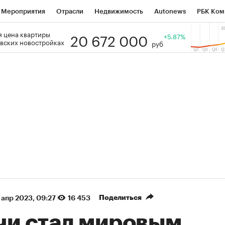
Мероприятия
Отрасли
Недвижимость
Autonews
РБК Ком
20 672 000
 цена квартиры
 РБК
РБК Образование
РБК Курсы
РБК Life
+5.87%
Тренды
Виз
вских новостройках
руб
ь
Крипто
РБК Бизнес-среда
Дискуссионный клуб
Исследо
зета
Спецпроекты СПб
Конференции СПб
Спецпроекты
кономика
Бизнес
Технологии и медиа
Финансы
Рынок на
(+90,76%)
(+34,79%)
 450
АФК «Система» ₽12
Купить
К
ПСБ к 29.07.27
прогноз БКС к 15.07.27
Поделиться
 апр 2023, 09:27
16 453
чи стал мировым