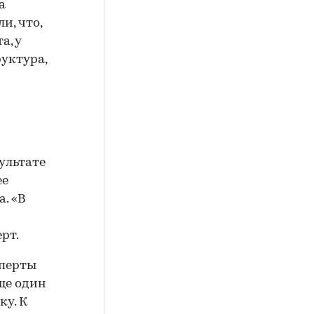
а
и, что,
а, у
уктура,
зультате
ее
. «В
рт.
сперты
ще один
ку. К