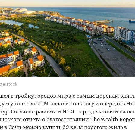
tterstock
шел в тройку городов мира
с самым дорогим элит
 уступив только Монако и Гонконгу и опередив Н
пур. Согласно расчетам NF Group, сделанным на ос
ческого отчета о благосостоянии The Wealth Report
лн в Сочи можно купить 29 кв. м дорогого жилья.