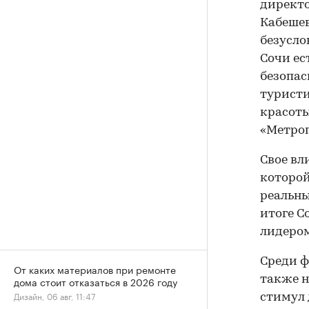
директо
Кабешев
безусло
Сочи ес
безопас
туристи
красоты
«Метроп
Свое вл
которой
реальны
итоге С
лидером
Среди ф
От каких материалов при ремонте
также н
дома стоит отказаться в 2026 году
Дизайн, 06 авг, 11:47
стимул 