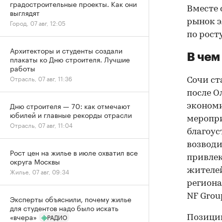
градостроительные проекты. Как они
Вместе 
выглядят
рынок э
Город, 07 авг, 12:05
по росту
Архитекторы и студенты создали
В чем
плакаты ко Дню строителя. Лучшие
работы
Отрасль, 07 авг, 11:36
Сочи ст
после О
Дню строителя — 70: как отмечают
экономи
юбилей и главные рекорды отрасли
меропри
Отрасль, 07 авг, 11:04
благоус
возводи
Рост цен на жилье в июле охватил все
привлек
округа Москвы
жителей
Жилье, 07 авг, 09:34
региона
NF Grou
Эксперты объяснили, почему жилье
для студентов надо было искать
«вчера»
РАДИО
Позиции