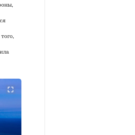
роны,
ся
того,
тила