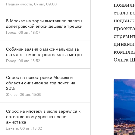
Недвижимость, 07 авг, 09:03
появили
стало в
В Москве на торги выставили палаты
недвижи
допетровской эпохи дешевле трешки
проекта
Город, 06 авг, 18:07
стремит
динамик
Собянин заявил о максимальном за
комплек
пять лет темпе строительства метро
Ольга Ш
Город, 06 авг, 15:52
Спрос на новостройки Москвы и
области снизился за год почти на
20%
Жилье, 06 авг, 15:39
Спрос на ипотеку в июле вернулся к
естественному уровню после
ажиотажа
Деньги, 06 авг, 13:32