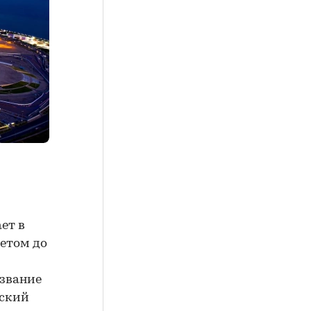
ет в
летом до
 звание
еский