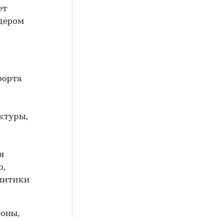
ет
идером
рорта
ктуры,
я
р,
алитики
роны,