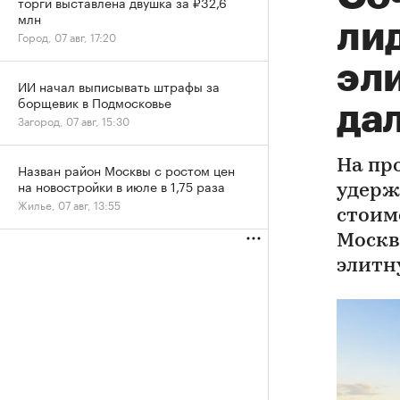
торги выставлена двушка за ₽32,6
млн
ли
Город, 07 авг, 17:20
эли
ИИ начал выписывать штрафы за
борщевик в Подмосковье
да
Загород, 07 авг, 15:30
На пр
Назван район Москвы с ростом цен
на новостройки в июле в 1,75 раза
удерж
Жилье, 07 авг, 13:55
стоим
Москв
элитн