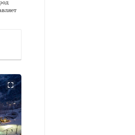
ород
авляет