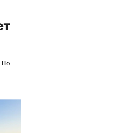
ет
 По