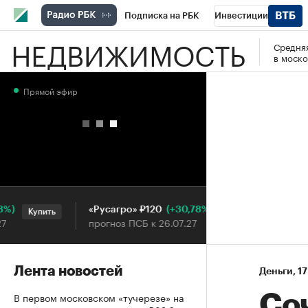
Подписка на РБК
Инвестиции
НЕДВИЖИМОСТЬ
Средняя
РБК Вино
Спорт
Школа управления
в моско
Национальные проекты
Город
Стил
Прямой эфир
Кредитные рейтинги
Франшизы
Га
Проверка контрагентов
Политика
Э
(+30,78%)
«Русагро» ₽120
Ozon ₽5
Купить
Купить
прогноз ПСБ к 26.07.27
прогноз 
Лента новостей
Деньги
⁠,
17
В первом московском «тучерезе» на
Со