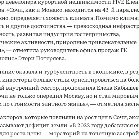
р девелопера курортной недвижимости FIVE Елен
а. «Сочи, как и Монако, находится на 43-й параллел
вно, определяет схожесть климата. Помимо климат
ть и другие достоинства — превосходная инфрастр
ность, развитая индустрия гостеприимства,
ческие активности, природные привлекательные
», — отметила руководитель офиса продаж ГК
олис» Этери Потеряева.
ияние оказала и турбулентность в экономике, в ре
 инвесторы больше стали ориентироваться на бол
й внутренний сектор, продолжила Елена Кабышева
очи не только опередил Москву, но и стал мировым
 по стоимости элитного жилья», — отметила экспе
акторов, которые повлияли на рост цен в Сочи, эк
азывают дефицит земли. «В 2022 году добавился е
для роста цены — мораторий на точечную застрой