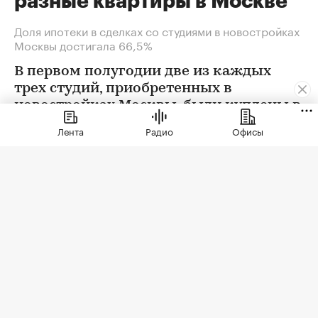
разные квартиры в Москве
Доля ипотеки в сделках со студиями в новостройках
Москвы достигала 66,5%
В первом полугодии две из каждых
трех студий, приобретенных в
новостройках Москвы, были куплены в
ипотеку. В сегменте трешек ипотечных
Лента
Радио
Офисы
сделок менее половины, а среди
четырехкомнатных квартир — лишь
около четверти