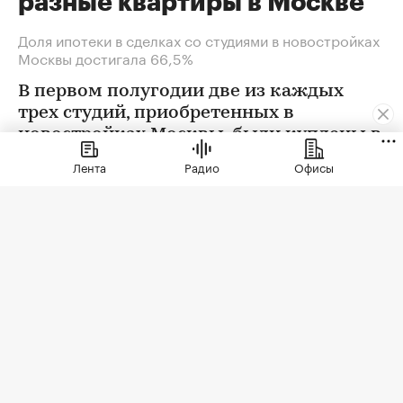
разные квартиры в Москве
Доля ипотеки в сделках со студиями в новостройках
Москвы достигала 66,5%
В первом полугодии две из каждых
трех студий, приобретенных в
новостройках Москвы, были куплены в
ипотеку. В сегменте трешек ипотечных
Лента
Радио
Офисы
сделок менее половины, а среди
четырехкомнатных квартир — лишь
около четверти