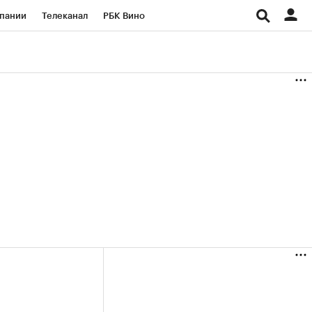
пании
Телеканал
РБК Вино
ациональные проекты
Город
аншизы
Газета
ка
Бизнес