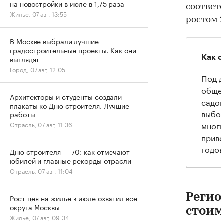
на новостройки в июле в 1,75 раза
соответ
Жилье, 07 авг, 13:55
ростом 2
В Москве выбрали лучшие
градостроительные проекты. Как они
Как 
выглядят
Город, 07 авг, 12:05
Под 
обще
Архитекторы и студенты создали
садо
плакаты ко Дню строителя. Лучшие
выбо
работы
мног
Отрасль, 07 авг, 11:36
прив
годо
Дню строителя — 70: как отмечают
юбилей и главные рекорды отрасли
Отрасль, 07 авг, 11:04
Реги
Рост цен на жилье в июле охватил все
округа Москвы
стоим
Жилье, 07 авг, 09:34