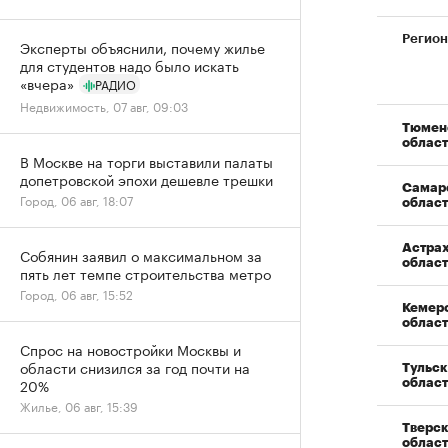
Регион
Эксперты объяснили, почему жилье
для студентов надо было искать
«вчера»
РАДИО
Недвижимость, 07 авг, 09:03
Тюмен
област
В Москве на торги выставили палаты
допетровской эпохи дешевле трешки
Самар
Город, 06 авг, 18:07
област
Астра
Собянин заявил о максимальном за
област
пять лет темпе строительства метро
Город, 06 авг, 15:52
Кемер
област
Спрос на новостройки Москвы и
области снизился за год почти на
Тульск
20%
област
Жилье, 06 авг, 15:39
Тверс
област