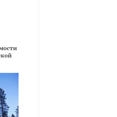
имости
ской