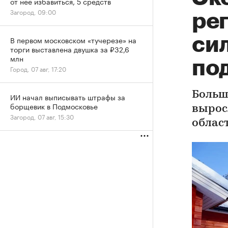
от нее избавиться, 5 средств
Загород, 09:00
рег
си
В первом московском «тучерезе» на
торги выставлена двушка за ₽32,6
млн
по
Город, 07 авг, 17:20
Больш
ИИ начал выписывать штрафы за
борщевик в Подмосковье
вырос
Загород, 07 авг, 15:30
облас