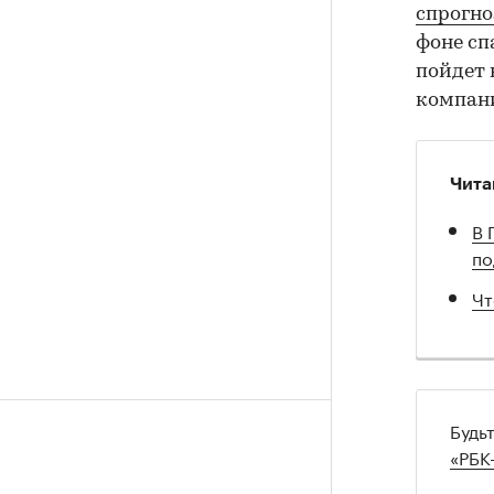
спрогн
фоне сп
пойдет 
компан
Чита
В 
по
Чт
Будь
«РБК