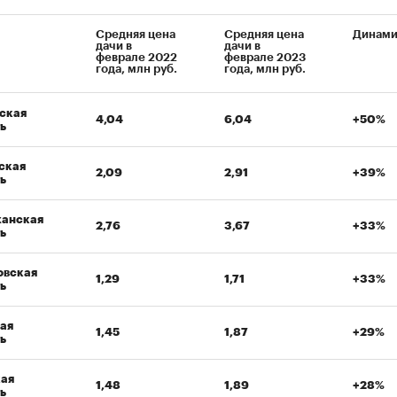
Средняя цена
Средняя цена
Динами
дачи в
дачи в
феврале 2022
феврале 2023
года, млн руб.
года, млн руб.
ская
4,04
6,04
+50%
ь
ская
2,09
2,91
+39%
ь
ханская
2,76
3,67
+33%
ь
овская
1,29
1,71
+33%
ь
ая
1,45
1,87
+29%
ь
кая
1,48
1,89
+28%
ь