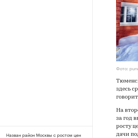
Фото: purw
Тюменск
здесь ср
говорит
На втор
за год 
росту ц
Назван район Москвы с ростом цен
дачи по