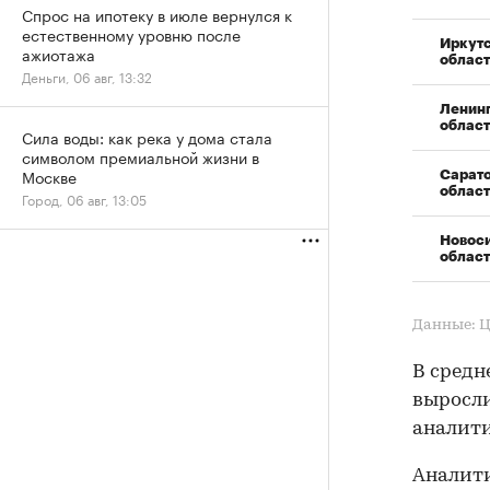
Спрос на ипотеку в июле вернулся к
естественному уровню после
Иркут
ажиотажа
област
Деньги, 06 авг, 13:32
Ленин
област
Сила воды: как река у дома стала
символом премиальной жизни в
Москве
Сарат
област
Город, 06 авг, 13:05
Новос
област
Данные: 
В средн
выросли 
аналит
Аналит