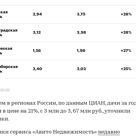
ская
2,94
3,75
+28%
ь
градская
3,12
3,98
+28%
ь
овская
1,56
1,98
+27%
ь
ибирская
2,40
3,02
+25%
ь
ЦИАН
ем в регионах России, по данным ЦИАН, дачи за го
в цене на 21%, с 3 млн до 3, 67 млн руб., уточнили
ики.
ики сервиса «Авито Недвижимость»
недавно