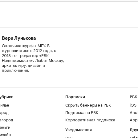
Вера Лунькова
Окончила журфак МГУ. В
журналистике с 2012 года, с
2018-го - редактор «РБК-
Недвижимости». Любит Москву,
архитектуру, дизайн и
приключения.
убрики
Подписки
РБК
илье
Скрыть баннеры на РБК
iOS
ород
Подписка на РБК
And
агород
Корпоративная подписка
AppG
еньги
Уведомления
Дру
изайн
RSS
Обл