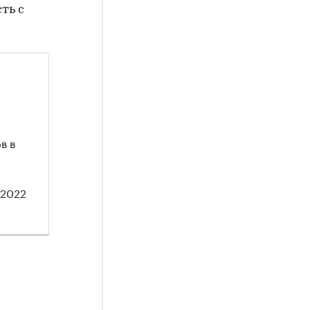
ть с
в в
 2022