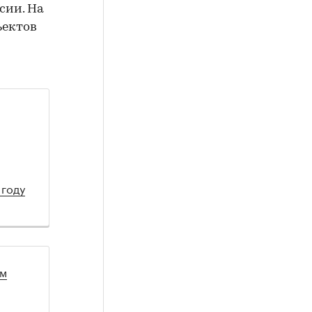
сии. На
ъектов
 году
ом