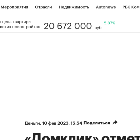
Мероприятия
Отрасли
Недвижимость
Autonews
РБК Ком
20 672 000
 цена квартиры
Образование
РБК Курсы
РБК Life
Тренды
+5.87%
Визионеры
Н
вских новостройках
руб
Дискуссионный клуб
Исследования
Кредитные рейтинги
Фр
Спецпроекты
Проверка контрагентов
Политика
Экономи
к наличной валюты
Поделиться
Деньги
⁠,
10 фев 2023, 15:54
«Домклик» отме