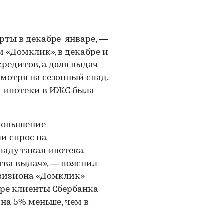
рты в декабре-январе, —
м «Домклик», в декабре и
кредитов, а доля выдач
смотря на сезонный спад.
ля ипотеки в ИЖС была
 повышение
и спрос на
паду такая ипотека
тва выдач», — пояснил
ивизиона «Домклик»
аре клиенты Сбербанка
 на 5% меньше, чем в