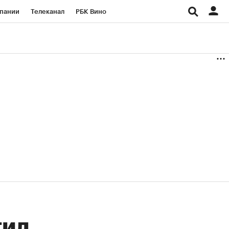
пании
Телеканал
РБК Вино
ациональные проекты
Город
аншизы
Газета
ка
Бизнес
тил