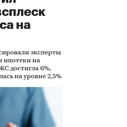
всплеск
са на
сировали эксперты
и ипотеки на
ЖС достигла 6%,
лась на уровне 2,5%