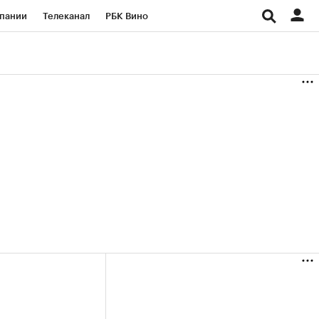
пании
Телеканал
РБК Вино
ациональные проекты
Город
аншизы
Газета
ка
Бизнес