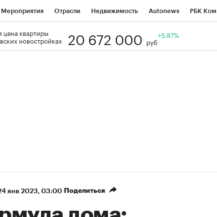
Мероприятия
Отрасли
Недвижимость
Autonews
РБК Ком
20 672 000
 цена квартиры
Образование
РБК Курсы
РБК Life
Тренды
+5.87%
Визионеры
Н
вских новостройках
руб
Дискуссионный клуб
Исследования
Кредитные рейтинги
Фр
Спецпроекты
Проверка контрагентов
Политика
Экономи
к наличной валюты
Поделиться
24 янв 2023, 03:00
рмула дома: