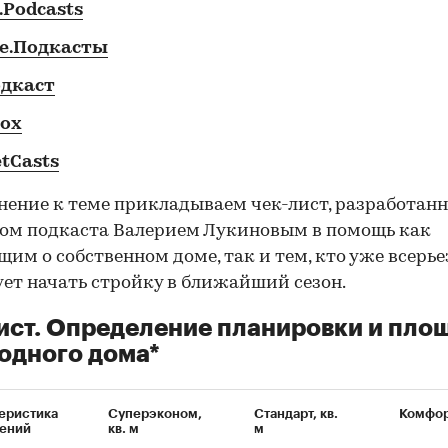
.Podcasts
le.Подкасты
одкаст
box
tCasts
нение к теме прикладываем чек-лист, разработан
ом подкаста Валерием Лукиновым в помощь как
им о собственном доме, так и тем, кто уже всерье
ет начать стройку в ближайший сезон.
ист. Определение планировки и пло
одного дома*
еристика
Суперэконом,
Стандарт, кв.
Комфорт
ений
кв. м
м