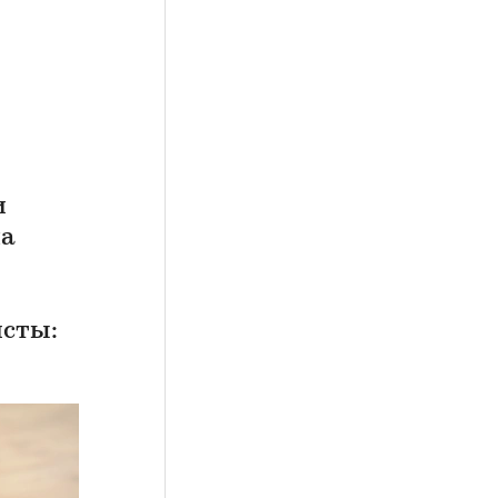
и
ла
исты: