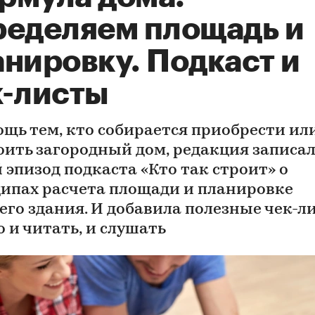
ределяем площадь и
анировку. Подкаст и
к-листы
ощь тем, кто собирается приобрести ил
оить загородный дом, редакция записа
 эпизод подкаста «Кто так строит» о
ипах расчета площади и планировке
его здания. И добавила полезные чек-л
 и читать, и слушать