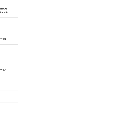
нное
ание
от 18
от 12