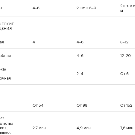
2 шт. × о
ы
4–6
2 шт. × 6–9
м
ЧЕСКИЕ
ЩЕНИЯ
ая
4
4–6
8–12
обная
-
4–6
12–20
ка/
-
2–4
От 6
очная
-
-
-
От 54
От 98
От 152
**
ельства
ки»,
2,7 млн
4,9 млн
7,6 млн
льно,