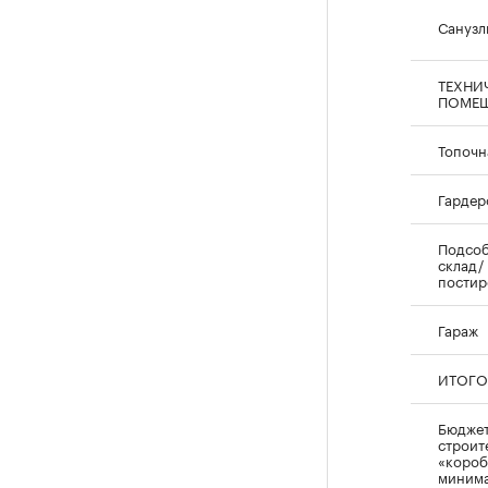
Санузл
ТЕХНИ
ПОМЕ
Топочн
Гардер
Подсоб
склад/
постир
Гараж
ИТОГО
Бюджет
строит
«короб
минима