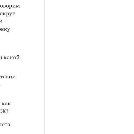
говорим
вокруг
и
овку
и какой
нтазии
ь
 как
МЖ?
чета