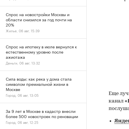
Спрос на новостройки Москвы и
области снизился за год почти на
20%
Жилье, 06 авг, 15:39
Спрос на ипотеку в июле вернулся к
естественному уровню после
ажиотажа
Деньги, 06 авг, 13:32
Сила воды: как река у дома стала
символом премиальной жизни в
Москве
Еще луч
Город, 06 авг, 13:05
канал
«
послуша
За 9 лет в Москве в кадастр внесли
более 500 новостроек по реновации
Янде
Город, 06 авг, 12:25