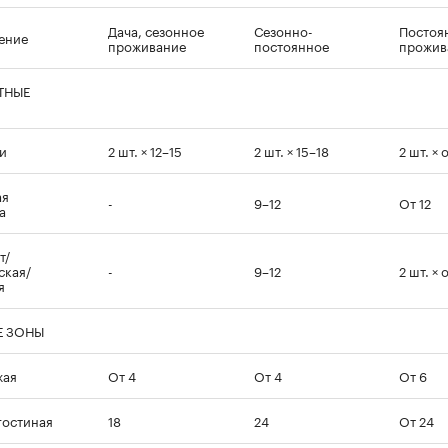
Дача, сезонное
Сезонно-
Постоя
ение
проживание
постоянное
прожив
ТНЫЕ
и
2 шт. × 12–15
2 шт. × 15–18
2 шт. × 
ая
-
9–12
От 12
а
т/
ская/
-
9–12
2 шт. × 
я
 ЗОНЫ
жая
От 4
От 4
От 6
гостиная
18
24
От 24