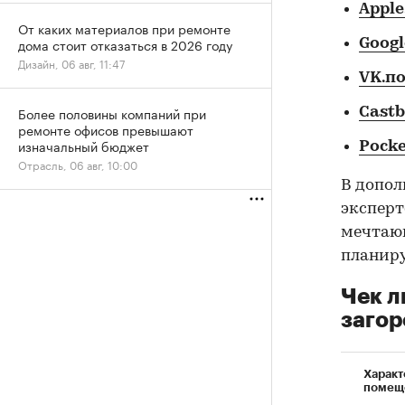
Apple
От каких материалов при ремонте
дома стоит отказаться в 2026 году
Goog
Дизайн, 06 авг, 11:47
VK.п
Более половины компаний при
Cast
ремонте офисов превышают
изначальный бюджет
Pocke
Отрасль, 06 авг, 10:00
В допол
эксперт
мечтающ
планиру
Чек л
загор
Характ
помещ