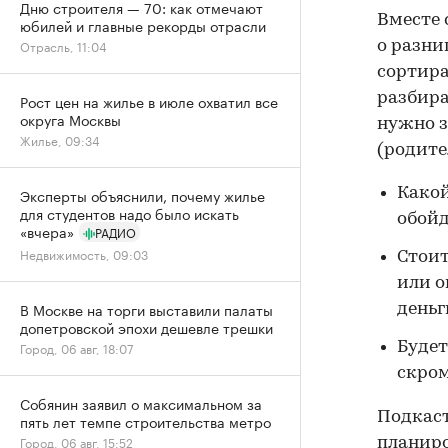
Дню строителя — 70: как отмечают
Вместе 
юбилей и главные рекорды отрасли
Отрасль, 11:04
о разни
сортира
разбира
Рост цен на жилье в июле охватил все
округа Москвы
нужно з
Жилье, 09:34
(родите
Какой
Эксперты объяснили, почему жилье
для студентов надо было искать
обойд
«вчера»
РАДИО
Недвижимость, 09:03
Стоит
или 
В Москве на торги выставили палаты
деньг
допетровской эпохи дешевле трешки
Будет
Город, 06 авг, 18:07
скром
Собянин заявил о максимальном за
Подкаст
пять лет темпе строительства метро
Город, 06 авг, 15:52
планиро