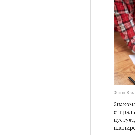
Фото: Shu
Знакома
стираль
пустует
планир