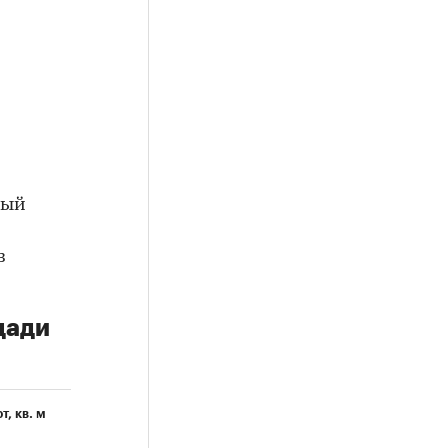
ный
з
щади
, кв. м