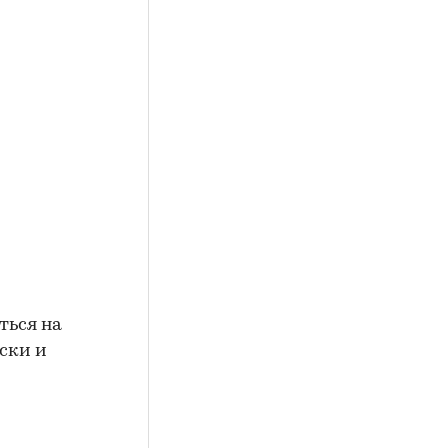
ться на
ски и