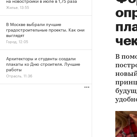
на новостройки в июле в 1,75 раза
Жилье, 13:55
оп
пл
В Москве выбрали лучшие
градостроительные проекты. Как они
выглядят
че
Город, 12:05
В пом
Архитекторы и студенты создали
плакаты ко Дню строителя. Лучшие
постр
работы
новый
Отрасль, 11:36
принц
будущ
удобно