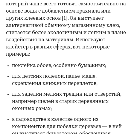
который чаще всего готовят самостоятельно на
основе воды с добавлением крахмала или
других клеевых основ
[1]
. Он выступает
альтернативой обычному магазинному клею,
считается более экологичным и легким в плане
воздействия на материалы. Используют
клейстер в разных сферах, вот некоторые
00:00
/
00:00
примеры:
поклейка обоев, особенно бумажных;
для детских поделок, папье-маше,
скрепления книжных переплетов;
для заделки мелких трещин или отверстий,
например щелей в старых деревянных
оконных рамах;
в садоводстве в качестве одного из
компонентов для
побелки деревьев
— в ней
он выступает фиксатором, обеспечивая