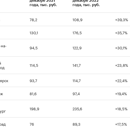
декабре 2021
декабре 2022
года, тыс. руб.
года, тыс. руб.
а
78,2
108,9
+39,3%
130,1
176,5
+35,7%
-на-
94,5
122,9
+30,1%
й
114,5
141,7
+23,8%
род
ярск
93,7
114,7
+22,4%
еж
81,6
97,4
+19,4%
198,9
235,6
+18,5%
ург
рад
76
89,3
+17,5%