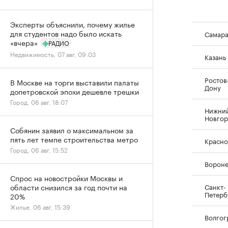
Эксперты объяснили, почему жилье
для студентов надо было искать
Самар
«вчера»
РАДИО
Недвижимость, 07 авг, 09:03
Казань
Ростов
В Москве на торги выставили палаты
Дону
допетровской эпохи дешевле трешки
Город, 06 авг, 18:07
Нижни
Новго
Собянин заявил о максимальном за
пять лет темпе строительства метро
Красно
Город, 06 авг, 15:52
Ворон
Спрос на новостройки Москвы и
Санкт-
области снизился за год почти на
Петерб
20%
Жилье, 06 авг, 15:39
Волгог