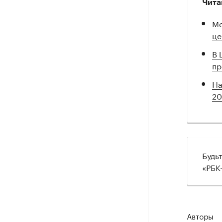
Чита
Мо
це
В 
пр
На
20
Будь
«РБК
Авторы