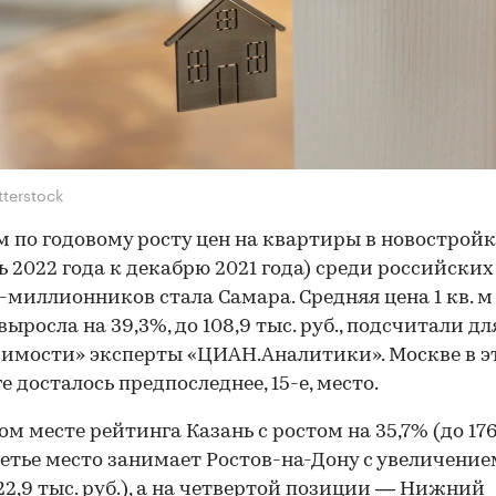
tterstock
 по годовому росту цен на квартиры в новострой
ь 2022 года к декабрю 2021 года) среди российских
-миллионников стала Самара. Средняя цена 1 кв. м 
выросла на 39,3%, до 108,9 тыс. руб., подсчитали дл
имости» эксперты «ЦИАН.Аналитики». Москве в э
е досталось предпоследнее, 15-е, место.
ом месте рейтинга Казань с ростом на 35,7% (до 176
Третье место занимает Ростов-на-Дону с увеличение
122,9 тыс. руб.), а на четвертой позиции — Нижний