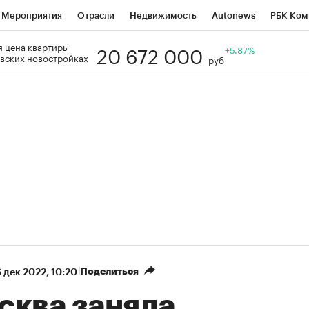
Мероприятия
Отрасли
Недвижимость
Autonews
РБК Ком
20 672 000
 цена квартиры
Образование
РБК Курсы
РБК Life
Тренды
+5.87%
Визионеры
Н
вских новостройках
руб
Дискуссионный клуб
Исследования
Кредитные рейтинги
Фр
Спецпроекты
Проверка контрагентов
Политика
Экономи
к наличной валюты
Поделиться
 дек 2022, 10:20
сква заняла