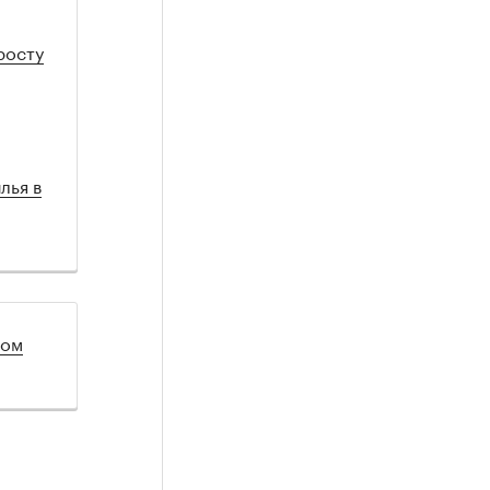
росту
лья в
лом