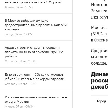
на новостройки в июле в 1,75 раза
Новгород
Жилье, 07 авг, 13:55
Замыкае
1 кв. м 
В Москве выбрали лучшие
градостроительные проекты. Как они
Москва 
выглядят
Город, 07 авг, 12:05
(318,2 
в Омске 
Архитекторы и студенты создали
Средняя
плакаты ко Дню строителя. Лучшие
работы
миллион
Отрасль, 07 авг, 11:36
больше, 
Динам
Дню строителя — 70: как отмечают
юбилей и главные рекорды отрасли
росси
Отрасль, 07 авг, 11:04
дека
Рост цен на жилье в июле охватил все
округа Москвы
Город
Жилье, 07 авг, 09:34