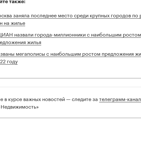
йте также:
сква заняла последнее место среди крупных городов по 
н на жилье
ЦИАН назвали города-миллионники с наибольшим ростом
едложения жилья
званы мегаполисы с наибольшим ростом предложения жи
22 году
те в курсе важных новостей — следите за
телеграмм-кана
-Недвижимость»