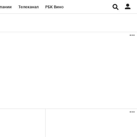
пании
Телеканал
РБК Вино
ациональные проекты
Город
аншизы
Газета
ка
Бизнес