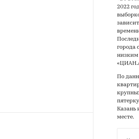
2022 го
выборко
зависит
времени
Последн
города 
низким 
«ЦИАН.
По данн
квартир
крупных
пятерку
Казань 
месте.