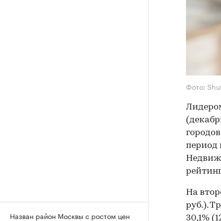
Фото: Shu
Лидером
(декабр
городов
период 
Недвиж
рейтинг
На втор
руб.). 
Назван район Москвы с ростом цен
30,1% (