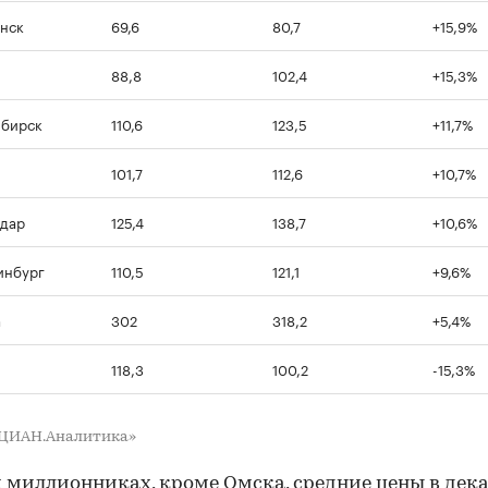
нск
69,6
80,7
+15,9%
88,8
102,4
+15,3%
ибирск
110,6
123,5
+11,7%
101,7
112,6
+10,7%
дар
125,4
138,7
+10,6%
инбург
110,5
121,1
+9,6%
а
302
318,2
+5,4%
118,3
100,2
-15,3%
«ЦИАН.Аналитика»
х миллионниках, кроме Омска, средние цены в дек