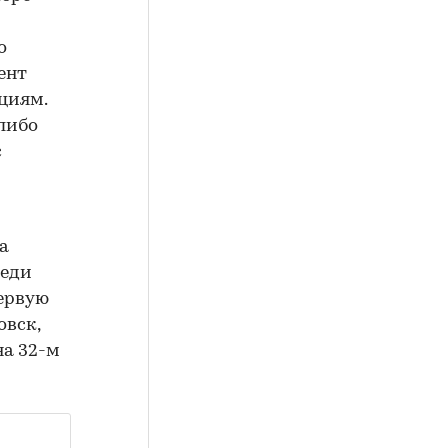
о
ент
циям.
либо
с
а
реди
ервую
овск,
на 32-м