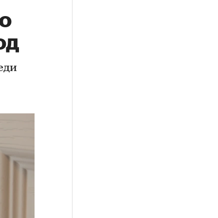
о
од
еди