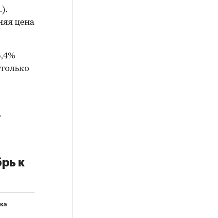
).
няя цена
5,4%
 только
%
рь к
ка