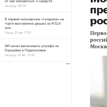
от нее избавиться, 5 средств
Загород, 09:00
пр
рос
В первом московском «тучерезе» на
торги выставлена двушка за ₽32,6
млн
Город, 07 авг, 17:20
Перво
росси
ИИ начал выписывать штрафы за
Москвы
борщевик в Подмосковье
Загород, 07 авг, 15:30