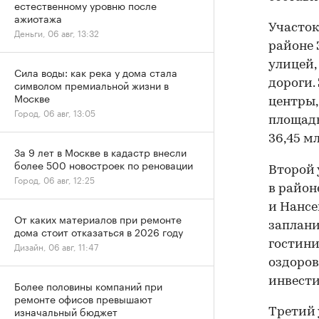
естественному уровню после
ажиотажа
Участок
Деньги, 06 авг, 13:32
районе 
улицей,
Сила воды: как река у дома стала
дороги.
символом премиальной жизни в
Москве
центры,
Город, 06 авг, 13:05
площадь
36,45 м
За 9 лет в Москве в кадастр внесли
более 500 новостроек по реновации
Второй 
Город, 06 авг, 12:25
в район
и Нансе
От каких материалов при ремонте
заплани
дома стоит отказаться в 2026 году
гостини
Дизайн, 06 авг, 11:47
оздоров
инвести
Более половины компаний при
ремонте офисов превышают
изначальный бюджет
Третий 