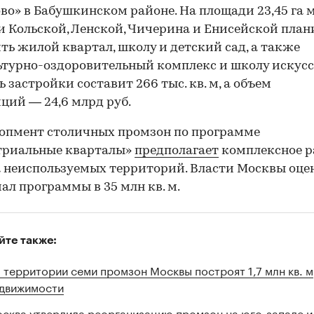
во» в Бабушкинском районе. На площади 23,45 га 
 Кольской, Ленской, Чичерина и Енисейской план
ть жилой квартал, школу и детский сад, а также
00:00
/
00:00
турно-оздоровительный комплекс и школу искусс
 застройки составит 266 тыс. кв. м, а объем
ций — 24,6 млрд руб.
опмент столичных промзон по программе
триальные кварталы»
предполагает
комплексное р
га неиспользуемых территорий. Власти Москвы оц
ал программы в 35 млн кв. м.
йте также:
 территории семи промзон Москвы построят 1,7 млн кв. м
движимости
сква утвердила реорганизацию промзон на юго-западе и