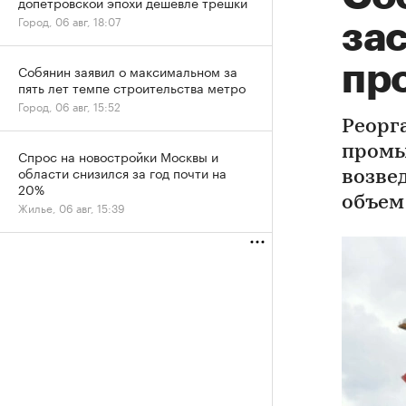
допетровской эпохи дешевле трешки
Город, 06 авг, 18:07
за
пр
Собянин заявил о максимальном за
пять лет темпе строительства метро
Город, 06 авг, 15:52
Реорг
промы
Спрос на новостройки Москвы и
области снизился за год почти на
возве
20%
объем
Жилье, 06 авг, 15:39