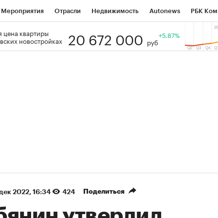
Мероприятия
Отрасли
Недвижимость
Autonews
РБК Ком
20 672 000
 цена квартиры
 РБК
РБК Образование
РБК Курсы
РБК Life
+5.87%
Тренды
Виз
вских новостройках
руб
ь
Крипто
РБК Бизнес-среда
Дискуссионный клуб
Исследо
зета
Спецпроекты СПб
Конференции СПб
Спецпроекты
кономика
Бизнес
Технологии и медиа
Финансы
Рынок на
(+87,41%)
(+30,19%
on ₽5 450
АФК «Система» ₽12
Купить
огноз ПСБ к 29.07.27
прогноз БКС к 15.07.27
Поделиться
 дек 2022, 16:34
424
бянин утвердил