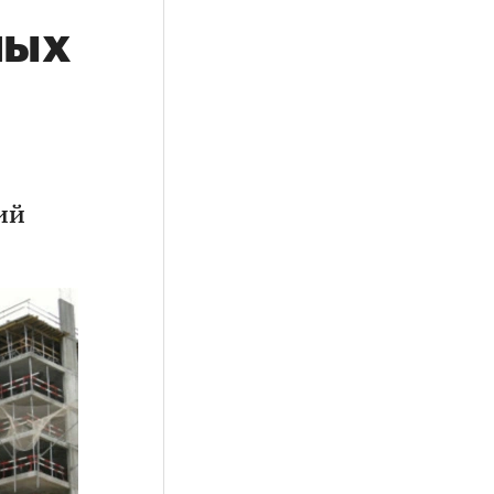
ных
ий