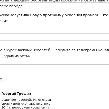
вере города
сква запустила новую программу освоения промзон. Что
ачит
те в курсе важных новостей — следите за
телеграмм-кана
-Недвижимость»
Теги
Георгий Трушин
редактор новостей. 14 лет отдал
спортивной журналистике, но с
2014 г. переориентировался на