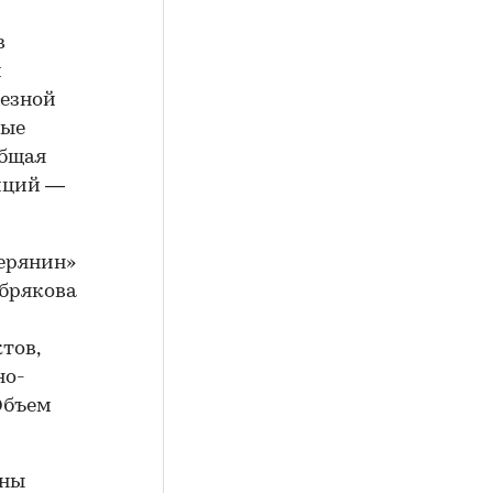
в
й
лезной
ные
Общая
тиций —
ерянин»
ебрякова
тов,
но-
Объем
оны