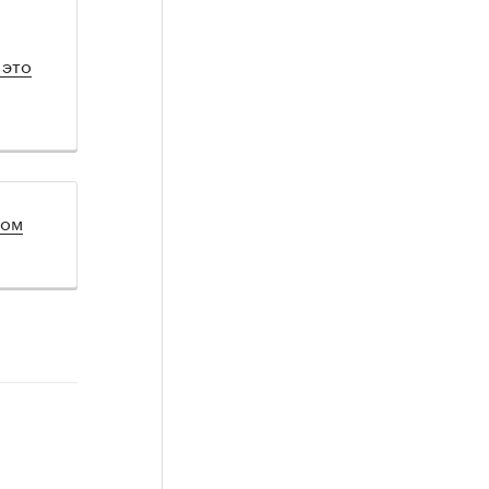
 это
лом