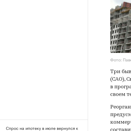
Фото: Пав
Три быв
(САО), 
в прогр
своем т
Реорган
предусм
коммер
Спрос на ипотеку в июле вернулся к
состави