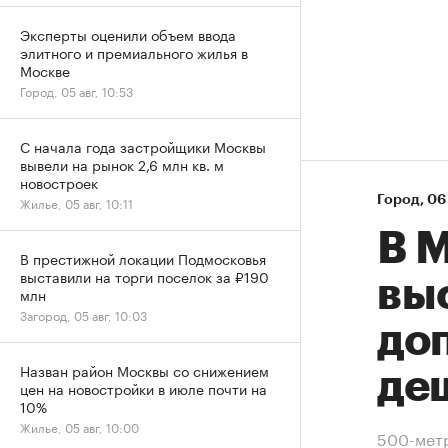
Эксперты оценили объем ввода
элитного и премиального жилья в
Москве
Город, 05 авг, 10:53
С начала года застройщики Москвы
вывели на рынок 2,6 млн кв. м
новостроек
Город
⁠,
06 
Жилье, 05 авг, 10:11
В М
В престижной локации Подмосковья
выставили на торги поселок за ₽190
вы
млн
Загород, 05 авг, 10:03
до
Назван район Москвы со снижением
де
цен на новостройки в июле почти на
10%
Жилье, 05 авг, 10:00
500-метр