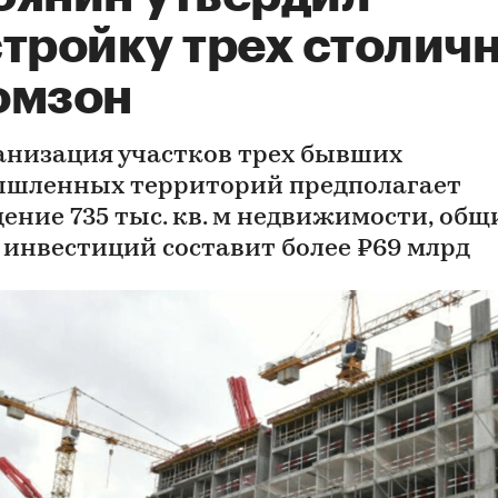
стройку трех столич
омзон
анизация участков трех бывших
шленных территорий предполагает
дение 735 тыс. кв. м недвижимости, общ
 инвестиций составит более ₽69 млрд