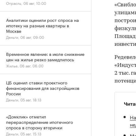
Отрасль, 06 авг, 10:00
«Свибло
улицами
Аналитики оценили рост спроса на
построи
ипотеку на разные квартиры в
физкуль
Москве
Площадь
Деньги, 06 авг, 09:00
инвести
Временное явление: в июле снижение
Редевел
цен на жилье резко замедлилось
«Индус
Жилье, 06 авг, 06:00
2 тыс. 
потенци
ЦБ оценил ставки проектного
финансирования для застройщиков
России
Деньги, 05 авг, 18:13
Чита
На
«Домклик» отметил
перераспределение ипотечного
не
спроса в сторону вторички
Деньги, 05 авг, 15:13
Мо