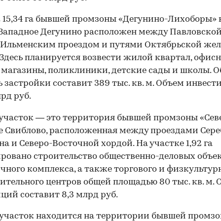
 15,34 га бывшей промзоны «Дегунино-Лихоборы» 
Западное Дегунино расположен между Павловско
 Ильменским проездом и путями Октябрьской же
 Здесь планируется возвести жилой квартал, офис
 магазины, поликлиники, детские сады и школы. 
 застройки составит 389 тыс. кв. м. Объем инвес
лрд руб.
участок — это территория бывшей промзоны «Сев
е Свиблово, расположенная между проездами Сер
на и Северо-Восточной хордой. На участке 1,92 га
ровано строительство общественно-деловых объек
чного комплекса, а также торгового и физкультур
ительного центров общей площадью 80 тыс. кв. м. 
ций составит 8,3 млрд руб.
участок находится на территории бывшей промз