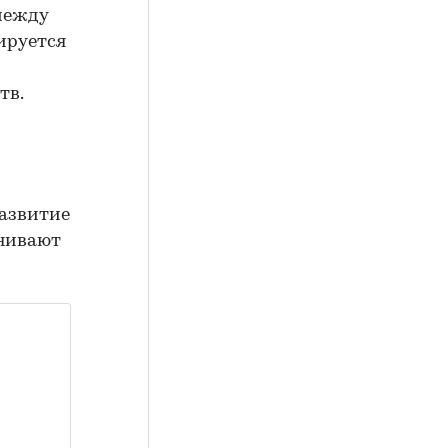
между
ируется
тв.
азвитие
енивают