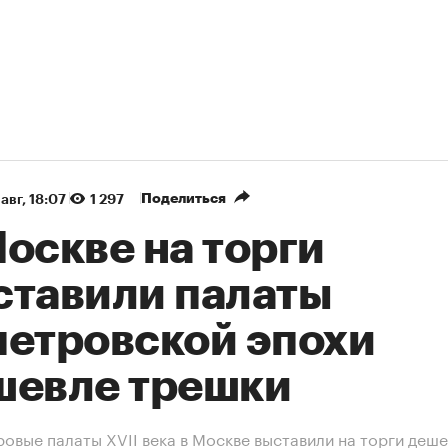
Поделиться
авг, 18:07
1 297
оскве на торги
ставили палаты
петровской эпохи
шевле трешки
овые палаты XVII века в Москве выставили на торги деш