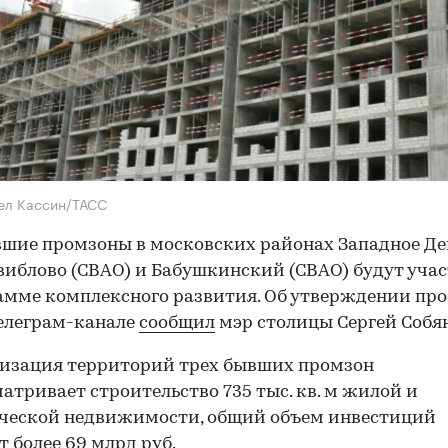
ел Кассин/ТАСС
шие промзоны в московских районах Западное Д
Свиблово (СВАО) и Бабушкинский (СВАО) будут уча
амме комплексного развития. Об утверждении про
елеграм-канале
сообщил
мэр столицы Сергей Собя
изация территорий трех бывших промзон
атривает строительство 735 тыс. кв. м жилой и
ческой недвижимости, общий объем инвестиций
т более 69 млрд руб.