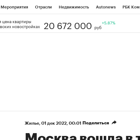
Мероприятия
Отрасли
Недвижимость
Autonews
РБК Ком
20 672 000
 цена квартиры
Образование
РБК Курсы
РБК Life
Тренды
+5.87%
Визионеры
Н
вских новостройках
руб
Дискуссионный клуб
Исследования
Кредитные рейтинги
Фр
Спецпроекты
Проверка контрагентов
Политика
Экономи
к наличной валюты
Поделиться
Жилье
⁠,
01 дек 2022, 00:01
Москва вошла в 