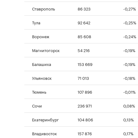
Ставрополь
86 323
-0,27%
Тула
92 642
-0,25%
Воронеж
85 608
-0,24%
Магнитогорск
54 216
-0,19%
Балашиха
153 669
-0,19%
Ульяновск
71 013
-0,18%
Тюмень
107 896
-0,01%
Сочи
236 971
0,08%
Екатеринбург
104 806
0,13%
Владивосток
157 876
0,17%