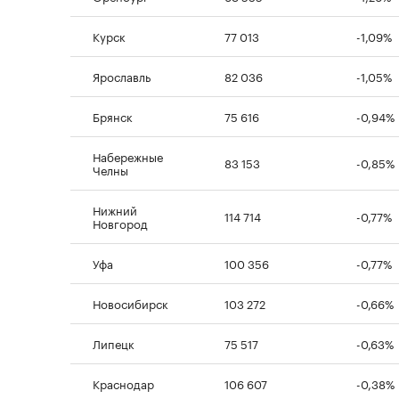
Курск
77 013
-1,09%
Ярославль
82 036
-1,05%
Брянск
75 616
-0,94%
Набережные
83 153
-0,85%
Челны
Нижний
114 714
-0,77%
Новгород
Уфа
100 356
-0,77%
Новосибирск
103 272
-0,66%
Липецк
75 517
-0,63%
Краснодар
106 607
-0,38%