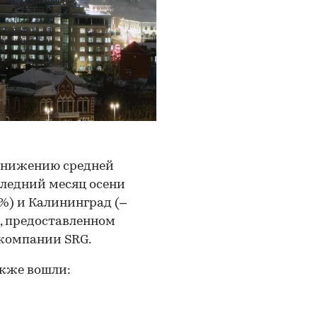
 снижению средней
следний месяц осени
7%) и Калининград (–
е, предоставленном
компании SRG.
акже вошли: