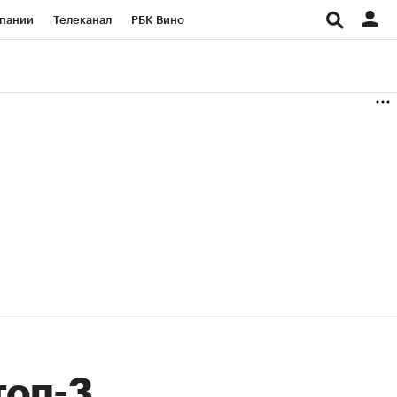
пании
Телеканал
РБК Вино
ациональные проекты
Город
аншизы
Газета
ка
Бизнес
топ-3