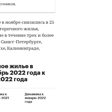
очников.
в ноябре снизились в 25
торичного жилья,
 в течение трех и более
 Санкт-Петербурге,
хе, Калининграде,
ное жилье в
рь 2022 года к
2022 года
ка к
Динамика к
 2021
январю 2022
года