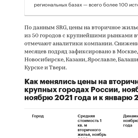
региональных базах — всего более 100 ист
По данным SRG, цены на вторичное жилье 
из 50 городов с крупнейшими рынками в
отмечают аналитики компании. Снижение
месяцев подряд зафиксировано в Москве,
Новосибирске, Казани, Ярославле, Балаши
Курске и Твери.
Как менялись цены на вторич
крупных городах России, нояб
ноябрю 2021 года и к январю 
Город
Средняя
Динами
стоимость 1
ноябрю
кв. м
года
вторичного
жилья, ноябрь