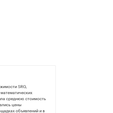
ижимости SRG,
и математических
ила среднюю стоимость
вались цены
щадках объявлений и в