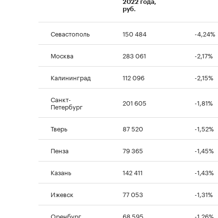
2022 года,
руб.
Севастополь
150 484
-4,24%
Москва
283 061
-2,17%
Калининград
112 096
-2,15%
Санкт-
201 605
-1,81%
Петербург
Тверь
87 520
-1,52%
Пенза
79 365
-1,45%
Казань
142 411
-1,43%
Ижевск
77 053
-1,31%
Оренбург
68 595
-1,26%