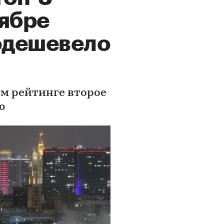
оябре
одешевело
ом рейтинге второе
ю