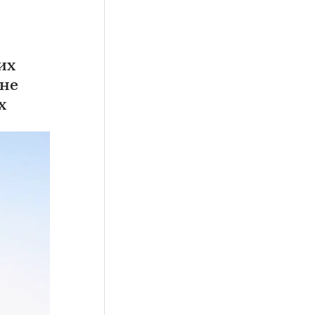
их
 не
х