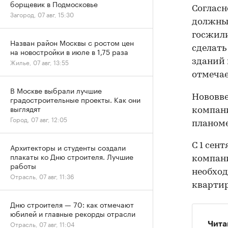
борщевик в Подмосковье
Cогласн
Загород, 07 авг, 15:30
должны
госжили
Назван район Москвы с ростом цен
сделать
на новостройки в июле в 1,75 раза
зданий 
Жилье, 07 авг, 13:55
отмечае
В Москве выбрали лучшие
Нововве
градостроительные проекты. Как они
выглядят
компани
Город, 07 авг, 12:05
планоме
С 1 сен
Архитекторы и студенты создали
плакаты ко Дню строителя. Лучшие
компани
работы
необход
Отрасль, 07 авг, 11:36
квартир
Дню строителя — 70: как отмечают
юбилей и главные рекорды отрасли
Отрасль, 07 авг, 11:04
Чита