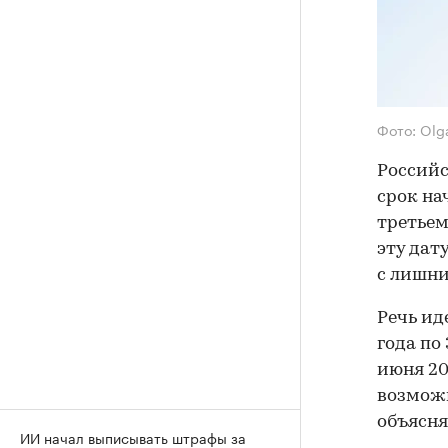
Фото: Olg
Россий
срок на
третьем
эту дат
с лишни
Речь ид
года по
июня 20
возможн
объясня
ИИ начал выписывать штрафы за