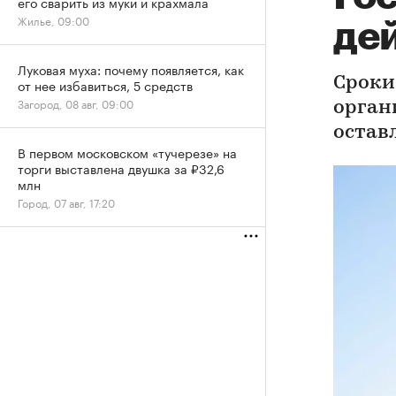
его сварить из муки и крахмала
Жилье, 09:00
де
Луковая муха: почему появляется, как
Сроки
от нее избавиться, 5 средств
Загород, 08 авг, 09:00
орган
остав
В первом московском «тучерезе» на
торги выставлена двушка за ₽32,6
млн
Город, 07 авг, 17:20