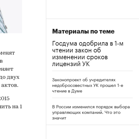
Материалы по теме
Госдума одобрила в 1-м
чтении закон об
менят
изменении сроков
лицензий УК
в
еняет
 до двух
Законопроект об учредителях
недобросовестных УК прошел 1-е
 актов.
чтение в Думе
2015
В России изменился порядок выбора
ить на 1
управляющих компаний. Что это
значит