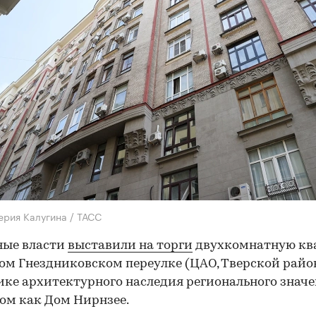
ерия Калугина / ТАСС
ные власти
выставили на торги
двухкомнатную кв
ом Гнездниковском переулке (ЦАО, Тверской райо
ке архитектурного наследия регионального значе
ом как Дом Нирнзее.