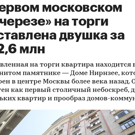
первом московском
черезе» на торги
ставлена двушка за
2,6 млн
вленная на торги квартира находится 
нитом памятнике — Доме Нирнзее, ко
оен в центре Москвы более века назад. 
тен как первый столичный небоскреб, 
ьких квартир и прообраз домов-комму