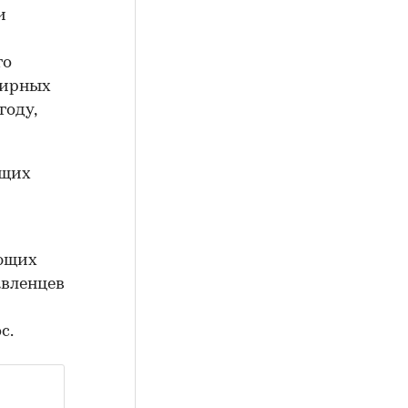
и
го
тирных
году,
ющих
ющих
авленцев
с.