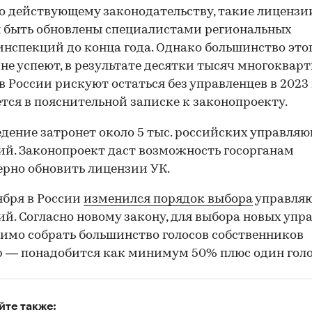
о действующему законодательству, такие лицензи
 быть обновлены специалистами региональных
нспекций до конца года. Однако большинство это
 не успеют, в результате десятки тысяч многоквар
в России рискуют остаться без управленцев в 2023 
тся в пояснительной записке к законопроекту.
дение затронет около 5 тыс. российских управля
й. Законопроект даст возможность госорганам
рно обновить лицензии УК.
тября в России
изменился порядок выбора
управля
й. Согласно новому закону, для выбора новых упр
имо собрать большинство голосов собственников
 — понадобится как минимум 50% плюс один голо
йте также: