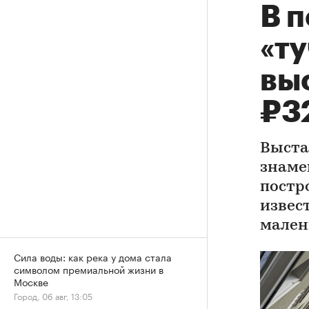
В 
«ту
вы
₽3
Выста
знаме
постр
извес
мален
Сила воды: как река у дома стала
символом премиальной жизни в
Москве
Город, 06 авг, 13:05