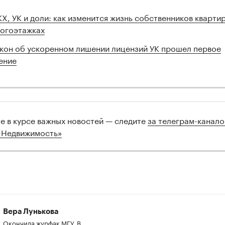
Х, УК и доли: как изменится жизнь собственников квартир
00:00
/
00:00
огоэтажках
кон об ускоренном лишении лицензий УК прошел первое
ение
те в курсе важных новостей — следите
за телеграм-канал
-Недвижимость»
Вера Лунькова
Окончила журфак МГУ. В