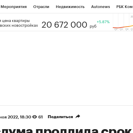
Мероприятия
Отрасли
Недвижимость
Autonews
РБК Ком
20 672 000
 цена квартиры
 РБК
РБК Образование
РБК Курсы
РБК Life
+5.87%
Тренды
Виз
вских новостройках
руб
ь
Крипто
РБК Бизнес-среда
Дискуссионный клуб
Исследо
зета
Спецпроекты СПб
Конференции СПб
Спецпроекты
кономика
Бизнес
Технологии и медиа
Финансы
Рынок на
(+86,42%)
(+31,78%)
₽5 450
АФК «Система» ₽12
Купить
з ПСБ к 29.07.27
прогноз БКС к 15.07.27
Поделиться
 ноя 2022, 18:30
61
сдума продлила срок