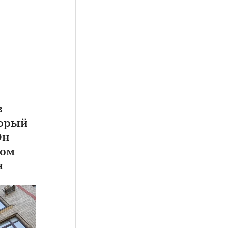
в
торый
Он
дом
н