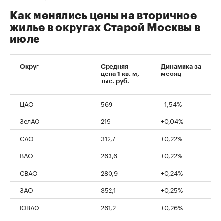
Как менялись цены на вторичное
жилье в округах Старой Москвы в
июле
Округ
Средняя
Динамика за
цена 1 кв. м,
месяц
тыс. руб.
ЦАО
569
–1,54%
ЗелАО
219
+0,04%
САО
312,7
+0,22%
ВАО
263,6
+0,22%
СВАО
280,9
+0,24%
ЗАО
352,1
+0,25%
ЮВАО
261,2
+0,26%