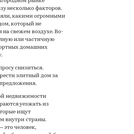
загородном рынке
зу несколько факторов.
оняли, какими огромными
ом, который не
 на свежем воздухе. Во-
олную или частичную
мфортных домашних
.
просу снизиться.
рести элитный дом за
 предложения.
ной недвижимости
ираются уезжать из
вторые ищут
м внутри страны.
 это человек,