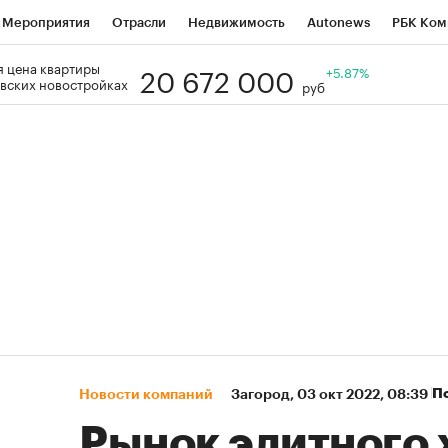
Мероприятия
Отрасли
Недвижимость
Autonews
РБК Ком
20 672 000
 цена квартиры
Образование
РБК Курсы
РБК Life
Тренды
+5.87%
Визионеры
Н
вских новостройках
руб
Дискуссионный клуб
Исследования
Кредитные рейтинги
Фр
Спецпроекты
Проверка контрагентов
Политика
Экономи
к наличной валюты
П
Новости компаний
Загород
⁠,
03 окт 2022, 08:39
Рынок элитного 