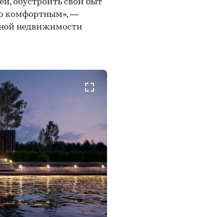
ей, обустроить свой быт
но комфортным», —
дной недвижимости