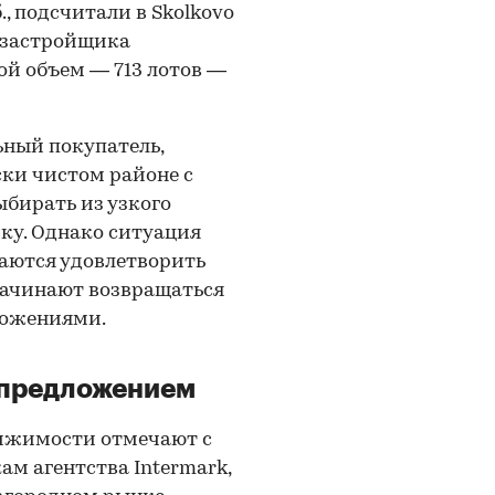
, подсчитали в Skolkovo
т застройщика
ной объем — 713 лотов —
ьный покупатель,
ски чистом районе с
бирать из узкого
ку. Однако ситуация
раются удовлетворить
начинают возвращаться
ложениями.
 предложением
ижимости отмечают с
ам агентства Intermark,