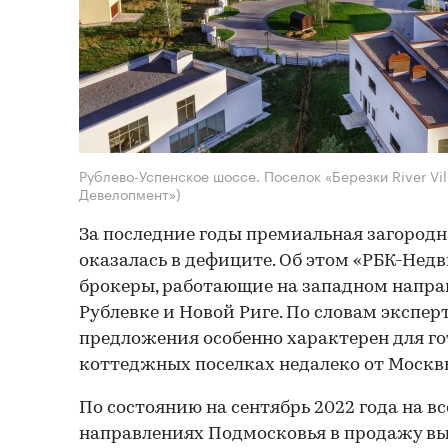
Рублево-Успенское шоссе. Поселок «Березки River Vi
Девелопмент»)
За последние годы премиальная загород
оказалась в дефиците. Об этом «РБК-Не
брокеры, работающие на западном напр
Рублевке и Новой Риге. По словам экспер
предложения особенно характерен для г
коттеджных поселках недалеко от Москв
По состоянию на сентябрь 2022 года на в
направлениях Подмосковья в продажу вы