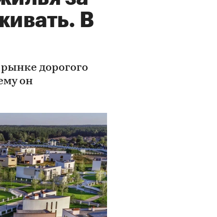
живать. В
 рынке дорогого
ему он