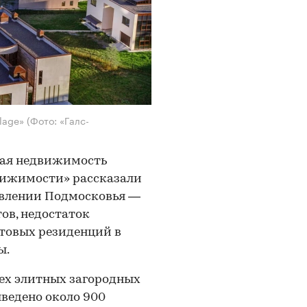
llage»
(Фото: «Галс-
ная недвижимость
движимости» рассказали
авлении Подмосковья —
тов, недостаток
отовых резиденций в
ы.
сех элитных загородных
ведено около 900