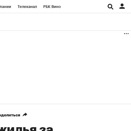
пании
Телеканал
РБК Вино
ациональные проекты
Город
аншизы
Газета
ка
Бизнес
оделиться
жилья за