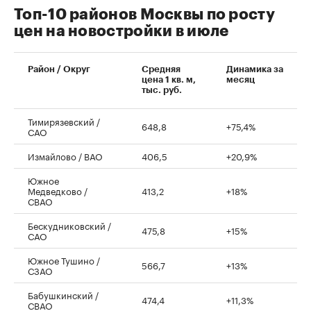
Топ-10 районов Москвы по росту
цен на новостройки в июле
00:00
/
00:00
Район / Округ
Средняя
Динамика за
цена 1 кв. м,
месяц
тыс. руб.
Тимирязевский /
648,8
+75,4%
САО
Измайлово / ВАО
406,5
+20,9%
Южное
Медведково /
413,2
+18%
СВАО
Бескудниковский /
475,8
+15%
САО
Южное Тушино /
566,7
+13%
СЗАО
Бабушкинский /
474,4
+11,3%
СВАО