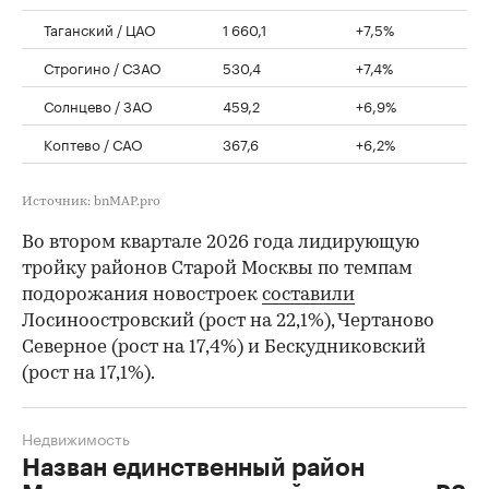
Таганский / ЦАО
1 660,1
+7,5%
Строгино / СЗАО
530,4
+7,4%
Солнцево / ЗАО
459,2
+6,9%
Коптево / САО
367,6
+6,2%
Источник: bnMAP.pro
Во втором квартале 2026 года лидирующую
тройку районов Старой Москвы по темпам
подорожания новостроек
составили
Лосиноостровский (рост на 22,1%), Чертаново
Северное (рост на 17,4%) и Бескудниковский
(рост на 17,1%).
Недвижимость
Назван единственный район