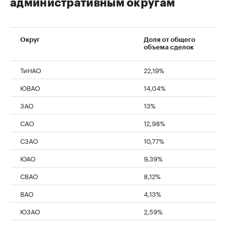
административным округам
Округ
Доля от общего
объема сделок
ТиНАО
22,19%
ЮВАО
14,04%
ЗАО
13%
00:00
/
00:00
САО
12,98%
СЗАО
10,77%
ЮАО
9,39%
СВАО
8,12%
ВАО
4,13%
ЮЗАО
2,59%