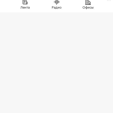
Лента
Радио
Офисы
Фото: BestPhotoPlus / Shutterstock / FOTODOM
В июле цены на вторичном рынке повысились
во всех округах Москвы. Сильнее всего готовое
жилье подорожало в Зеленоградском
административном округе (ЗелАО) — на 2,9%,
подсчитали в «РБК Недвижимости» на основе
данных, предоставленных консалтинговой