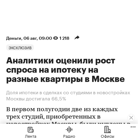
Деньги
⁠,
06 авг, 09:00
1 218
ЭКСКЛЮЗИВ
Аналитики оценили рост
спроса на ипотеку на
разные квартиры в Москве
Доля ипотеки в сделках со студиями в новостройках
Москвы достигала 66,5%
В первом полугодии две из каждых
трех студий, приобретенных в
новостройках Москвы, были куплены в
ипотеку. В сегменте трешек ипотечных
Лента
Радио
Офисы