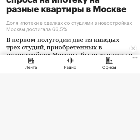
спроса на ипотеку на
разные квартиры в Москве
Доля ипотеки в сделках со студиями в новостройках
Москвы достигала 66,5%
В первом полугодии две из каждых
трех студий, приобретенных в
новостройках Москвы, были куплены в
ипотеку. В сегменте трешек ипотечных
Лента
Радио
Офисы
сделок менее половины, а среди
четырехкомнатных квартир — лишь
около четверти